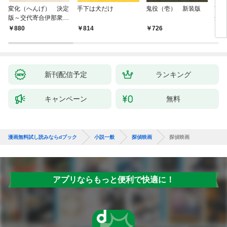
変化（へんげ） 決定
手下は犬だけ
鬼役（壱） 新装版
南町
版～交代寄合伊那衆異
舟の
聞（1）～
880
814
726
9
新刊配信予定
ランキング
キャンペーン
無料
漫画無料試し読みならdブック
小説一般
探偵映画
探偵映画
アプリならもっと便利で快適に！