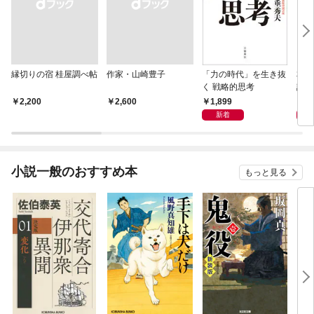
縁切りの宿 桂屋調べ帖
作家・山崎豊子
「力の時代」を生き抜
本当
く 戦略的思考
話）
1,899
1,
￥2,200
￥2,600
新着
小説一般のおすすめ本
もっと見る