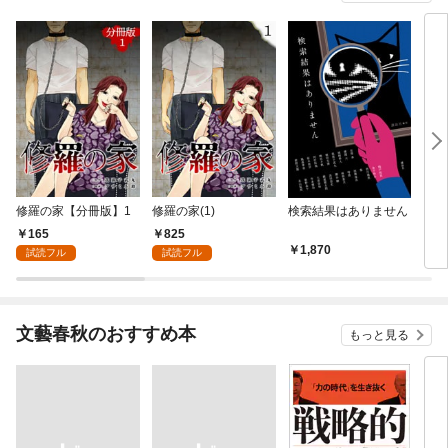
修羅の家【分冊版】1
修羅の家(1)
検索結果はありません
ライ
165
825
1,870
1,
試読フル
試読フル
文藝春秋のおすすめ本
もっと見る