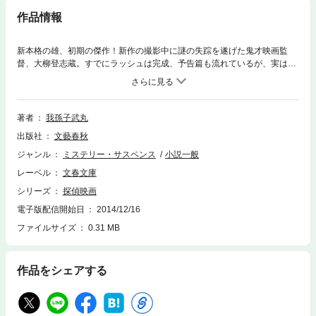
作品情報
新本格の雄、初期の傑作！新作の撮影中に謎の失踪を遂げた鬼才映画監
督、大柳登志蔵。すでにラッシュは完成、予告篇も流れているが、実はこ
の時点で作品の結末を知るのは監督のみ。残されたスタッフは、撮影済み
のシーンからスクリーン上の「犯人」を推理しようとするが……。『探偵
映画』というタイトルの映画をめぐる本格推理小説。
著者
我孫子武丸
出版社
文藝春秋
ジャンル
ミステリー・サスペンス
小説一般
レーベル
文春文庫
シリーズ
探偵映画
電子版配信開始日
2014/12/16
ファイルサイズ
0.31 MB
作品をシェアする