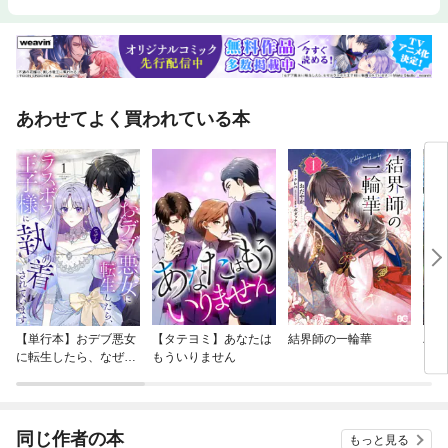
あわせてよく買われている本
【単行本】おデブ悪女
【タテヨミ】あなたは
結界師の一輪華
バッ
に転生したら、なぜか
もういりません
ロイ
ラスボス王子様に執着
今世
されています
りが
てく
OMI
同じ作者の本
もっと見る