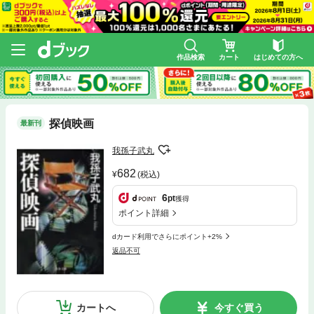
作品検索
カート
はじめての方へ
探偵映画
最新刊
我孫子武丸
682
(税込)
6
pt
獲得
ポイント詳細
dカード利用でさらにポイント+2%
返品不可
カートへ
今すぐ買う