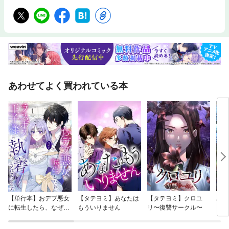
あわせてよく買われている本
【単行本】おデブ悪女
【タテヨミ】あなたは
【タテヨミ】クロユ
バッ
に転生したら、なぜか
もういりません
リ〜復讐サークル〜
ロイ
ラスボス王子様に執着
今世
されています
りが