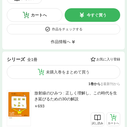
カートへ
今すぐ買う
作品をチェックする
作品情報へ
シリーズ
全1冊
お気に入り登録
未購入巻をまとめて買う
1巻から
|
最新刊から
放射線のひみつ : 正しく理解し、この時代を生
き延びるための30の解説
693
試し読み
カートへ