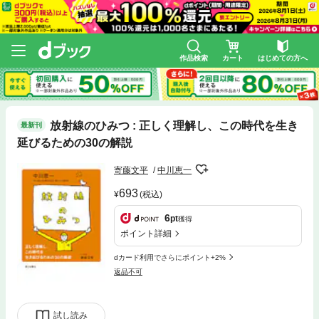
作品検索
カート
はじめての方へ
放射線のひみつ : 正しく理解し、この時代を生き
最新刊
延びるための30の解説
寄藤文平
中川恵一
693
(税込)
6
pt
獲得
ポイント詳細
dカード利用でさらにポイント+2%
返品不可
試し読み