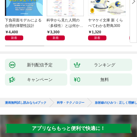
下負荷面モデルによる
科学から見た人間の
ヤマケイ文庫 新 くら
イラ
合理的弾塑性設計
〈多様性〉とは何か―
べてわかる野鳥300
と古
―遺伝科学と疑似科学
4,400
3,300
1,320
6,
新着
新着
新着
新刊配信予定
ランキング
キャンペーン
無料
漫画無料試し読みならdブック
科学・テクノロジー
放射線のひみつ : 正しく理解
アプリならもっと便利で快適に！