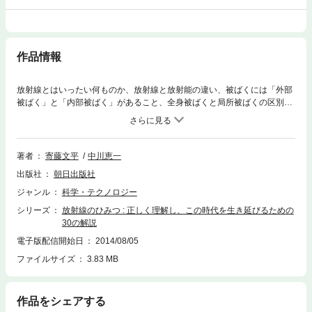
作品情報
放射線とはいったい何ものか、放射線と放射能の違い、被ばくには「外部
被ばく」と「内部被ばく」があること、全身被ばくと局所被ばくの区別、
どのくらいの放射線をあびると体に悪影響があるのか、チェルノブイリや
スリーマイル島の原発事故で住民に何が起こったのか、発がんリスクが上
昇するとはどういうことなのか、そもそもがんとは何か、「ただちに健康
に影響のあるレベルではない」とは何を指すか、などをわかりやすく解
著者
寄藤文平
中川恵一
説。
出版社
朝日出版社
ジャンル
科学・テクノロジー
シリーズ
放射線のひみつ : 正しく理解し、この時代を生き延びるための
30の解説
電子版配信開始日
2014/08/05
ファイルサイズ
3.83 MB
作品をシェアする