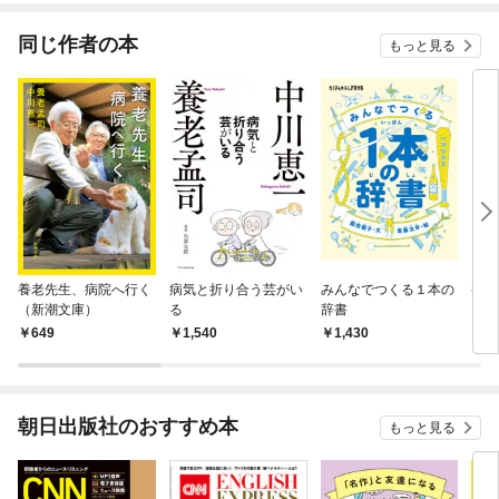
てく
OMI
同じ作者の本
もっと見る
養老先生、病院へ行く
病気と折り合う芸がい
みんなでつくる１本の
養老
（新潮文庫）
る
辞書
649
1,540
1,430
1,
朝日出版社のおすすめ本
もっと見る