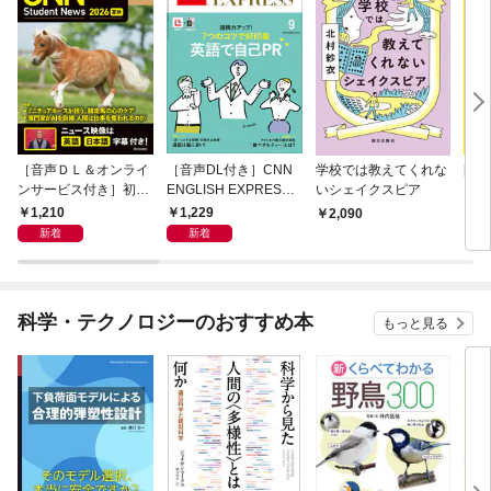
［音声ＤＬ＆オンライ
［音声DL付き］CNN
学校では教えてくれな
[音
ンサービス付き］初級
ENGLISH EXPRESS 2
いシェイクスピア
ニュ
者からのニュース・リ
026年9月号
202
1,210
1,229
2,090
1,
スニング CNN Student
新着
新着
News 2026[夏秋]
科学・テクノロジーのおすすめ本
もっと見る