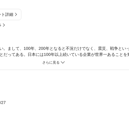
ント詳細
%
い。まして、100年、200年となると不況だけでなく、震災、戦争とい
とだってある。日本には100年以上続いている企業が世界一あることを
あり、だから学べる環境があるのだ。老舗といわれる企業の経営理念、
。そこに100年、200年企業を創るヒントがあるはずだ。本書は、12
の法則を1冊にまとめたものである。
/27