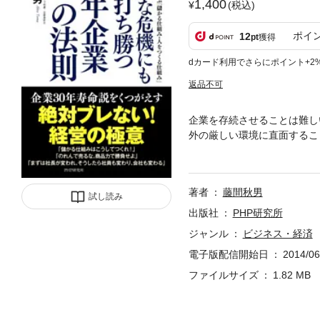
1,400
(税込)
ポイ
12
pt
獲得
dカード利用でさらにポイント+2
返品不可
企業を存続させることは難し
外の厳しい環境に直面するこ
か。日本は長寿企業の宝庫で
人材育成とはどのようなものか
表が、100年以上続く企業
著者
藤間秋男
試し読み
出版社
PHP研究所
ジャンル
ビジネス・経済
電子版配信開始日
2014/06
ファイルサイズ
1.82 MB