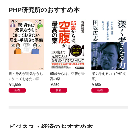
PHP研究所のおすすめ本
親・身内が元気なうち
65歳からは、空腹が最
深く考える力（PHP文
に知っておきたい届
高の薬
庫）
出・手続きの準備（き
1,899
850
850
ずな出版）
新着
新着
新着
ビジネス・経済のおすすめ本