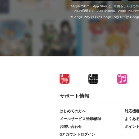
Appleのロゴ、App Storeは、米国もしくはそ
Inc.の商標です。App Storeは、Apple In
Google Play および Google Play ロゴは Go
サポート情報
はじめての方へ
対応機
メールサービス登録/解除
よくあ
お問い合わせ
ポイン
dアカウントログイン