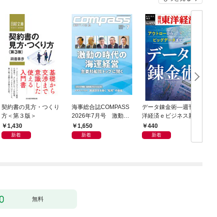
契約書の見方・つくり
海事総合誌COMPASS
データ錬金術―週刊東
方＜第３版＞
2026年7月号 激動の
洋経済ｅビジネス新書
時代の海運経営 主要
Ｎo.493
1,430
1,650
440
邦船社トップに聞く
新着
新着
新着
無料