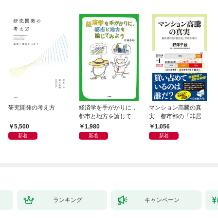
研究開発の考え方
経済学を手がかりに，
マンション高騰の真
都市と地方を論じてみ
実 都市部の「非居住
よう
化」が街を壊す
5,500
1,980
1,056
新着
新着
新着
ランキング
キャンペーン