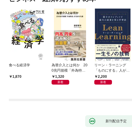
食べる経済学
為替介入とは何か 20
リーン・ラーニング
0兆円規模「外為特
「ものにする」人が自
会」が生まれた謎
然とやっている 最小の
1,320
2,200
1,870
インプットで最大の成
新着
新着
果を得る学習法
新刊配信予定