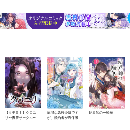
【タテヨミ】クロユ
病弱な悪役令嬢です
結界師の一輪華
リ〜復讐サークル〜
が、婚約者が過保護す
ぎて逃げ出したい(私た
ち犬猿の仲でしたよ