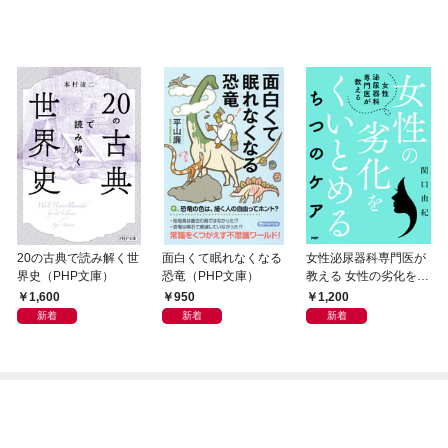
20の古典で読み解く世
面白くて眠れなくなる
女性泌尿器科専門医が
界史（PHP文庫）
恐竜（PHP文庫）
教える 女性の劣化をく
いとめる ちつのケア
1,600
950
1,200
新着
新着
新着