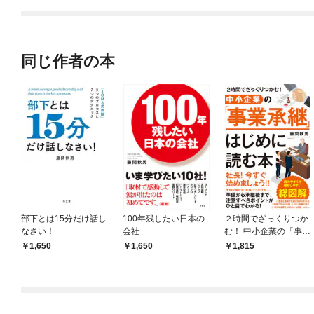
てくれません！？@C
OMIC
同じ作者の本
部下とは15分だけ話し
100年残したい日本の
２時間でざっくりつか
なさい！
会社
む！ 中小企業の「事業
承継」はじめに読む本
1,650
1,650
1,815