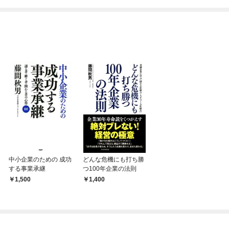
ね！？)
中小企業のための 成功
どんな危機にも打ち勝
する事業承継
つ100年企業の法則
1,500
1,400