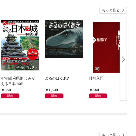
もっと見る
47都道府県別 よみが
よるのはくあき
俳句入門
える日本の城
850
1,699
640
新着
新着
新着
もっと見る