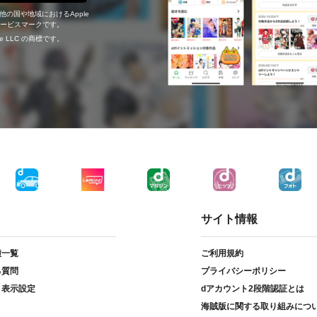
の他の国や地域におけるApple
c.のサービスマークです。
ogle LLC の商標です。
サイト情報
種一覧
ご利用規約
る質問
プライバシーポリシー
ト表示設定
dアカウント2段階認証とは
海賊版に関する取り組みにつ