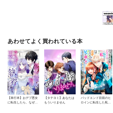
あわせてよく買われている本
【単行本】おデブ悪女
【タテヨミ】あなたは
バッドエンド目前のヒ
に転生したら、なぜか
もういりません
ロインに転生した私、
ラスボス王子様に執着
今世では恋愛するつも
されています
りがチートな兄が離し