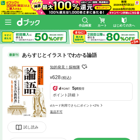
作品検索
カート
はじめての方へ
あらすじとイラストでわかる論語
最新刊
知的発見！探検隊
628
(税込)
5
pt
獲得
ポイント詳細
dカード利用でさらにポイント+2%
返品不可
試し読み