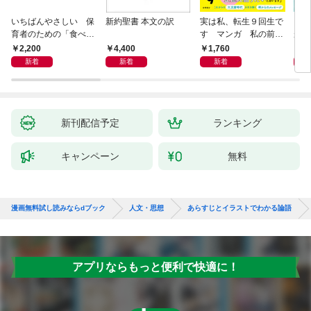
いちばんやさしい 保
新約聖書 本文の訳
実は私、転生９回生で
自閉
育者のための「食べな
す マンガ 私の前世
が小
い子」サポートＢＯＯ
物語
あう
2,200
4,400
1,760
2,
Ｋ 偏食・少食のお悩
新着
新着
新着
み解決！
新刊配信予定
ランキング
キャンペーン
無料
漫画無料試し読みならdブック
人文・思想
あらすじとイラストでわかる論語
アプリならもっと便利で快適に！