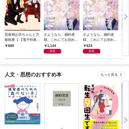
思春期お坊ちゃんと万
さようなら、婚約者
さようなら、婚約者
佐橋
能執事 １【電子特典付
様。これにてお別れい
様。これにてお別れい
和【
き】
たしましょう【電子書
たしましょう
1,144
924
880
9
籍特装版】
新着
新着
人文・思想のおすすめ本
もっと見る