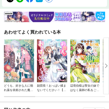
あわせてよく買われている本
どうも、好きな人に惚
副団長！おっぱい揉ま
辺境伯様は聖女の妹で
追放
れ薬を依頼された魔女
ないでください！【完
はなく薬師の私をご所
で拾
です。
全版】
望です
れ聖