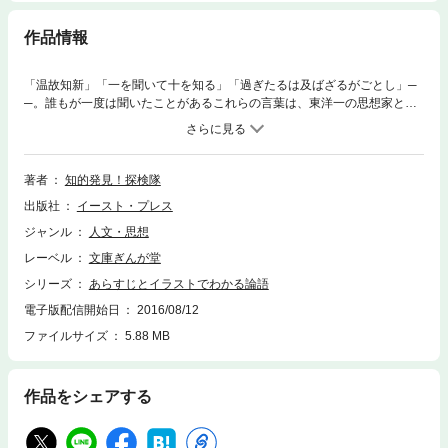
作品情報
「温故知新」「一を聞いて十を知る」「過ぎたるは及ばざるがごとし」─
─。誰もが一度は聞いたことがあるこれらの言葉は、東洋一の思想家とし
て名高い孔子とその弟子との問答をまとめた『論語』由来のものである。
2500年以上の時を経ても色あせることなく多くの人に読まれ続ける古典
「論語」から、仕事や生活に役立つ智恵、ぜひ知っておきたい言葉、人生
を豊かにする生き方のヒントなどを、あらすじとイラストで紹介する。
著者
知的発見！探検隊
出版社
イースト・プレス
ジャンル
人文・思想
レーベル
文庫ぎんが堂
シリーズ
あらすじとイラストでわかる論語
電子版配信開始日
2016/08/12
ファイルサイズ
5.88 MB
作品をシェアする