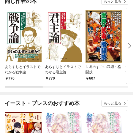
同じ作者の本
もっと見る
あらすじとイラストで
あらすじとイラストで
世界のすごい武術・格
最
わかる戦争論
わかる君主論
闘技
世界
織の
770
770
607
5
に！
イースト・プレスのおすすめ本
もっと見る