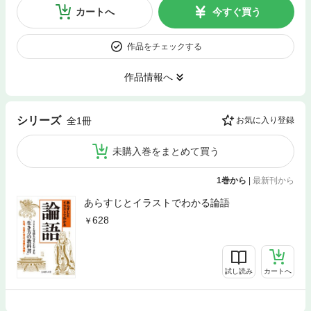
カートへ
今すぐ買う
作品をチェックする
作品情報へ
シリーズ
全1冊
お気に入り登録
未購入巻をまとめて買う
1巻から
|
最新刊から
あらすじとイラストでわかる論語
628
試し読み
カートへ