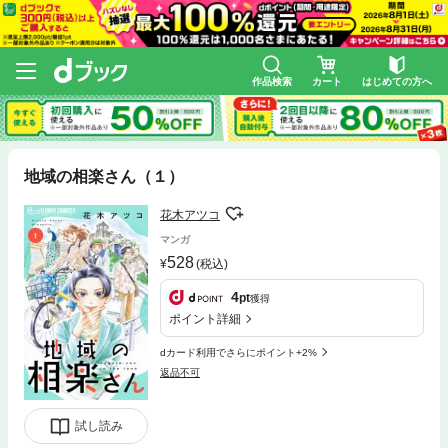
作品検索
カート
はじめての方へ
地域の相楽さん（１）
花木アツコ
マンガ
528
(税込)
4
pt
獲得
ポイント詳細
dカード利用でさらにポイント+2%
返品不可
試し読み