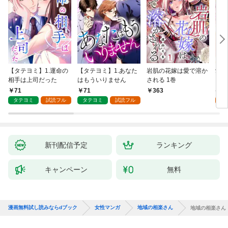
【タテヨミ】1.運命の
【タテヨミ】1.あなた
岩肌の花嫁は愛で溶か
愛し
相手は上司だった
はもういりません
される 1巻
い 
71
71
1
363
タテヨミ
試読フル
タテヨミ
試読フル
試
新刊配信予定
ランキング
キャンペーン
無料
漫画無料試し読みならdブック
女性マンガ
地域の相楽さん
地域の相楽さん