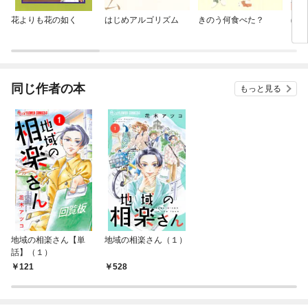
花よりも花の如く
はじめアルゴリズム
きのう何食べた？
ぼん
同じ作者の本
もっと見る
地域の相楽さん【単
地域の相楽さん（１）
話】（１）
121
528