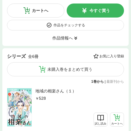
カートへ
今すぐ買う
作品をチェックする
作品情報へ
シリーズ
全6冊
お気に入り登録
未購入巻をまとめて買う
1巻から
|
最新刊から
地域の相楽さん（１）
528
試し読み
カートへ