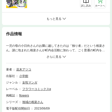
試し読み
カートへ
もっと見る
作品情報
一児の母の小日向さんのお隣に越してきたのは「独り者」だという相楽さ
ん。謎に包まれた相楽さんが町内会活動に加わって、ごく普通の町内を変
えていく!?推理力と行動力のある相楽さんの正体は…？ 笑いあり涙あ
り、ご近所ミステリアスコメディ。
著者
花木アツコ
出版社
小学館
ジャンル
女性マンガ
レーベル
フラワーコミックスα
掲載誌
flowers
シリーズ
地域の相楽さん
電子版配信開始日
2023/06/09