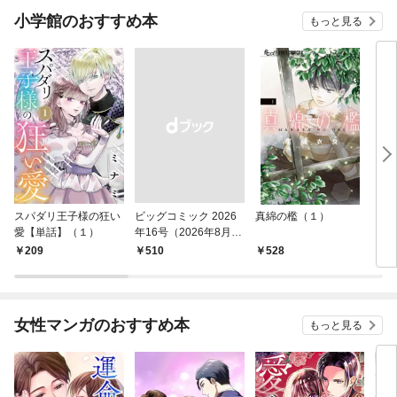
小学館のおすすめ本
もっと見る
スパダリ王子様の狂い
ビッグコミック 2026
真綿の檻（１）
こん
愛【単話】（１）
年16号（2026年8月7
（１
日発売）
209
￥510
528
5
女性マンガのおすすめ本
もっと見る