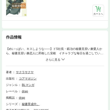
カートへ
作品情報
【めいっぱい、キスしような――】ドS社長・鍛冶の秘書見習い兼愛人か
ら、秘書見習い兼恋人に昇格した安岐 イチャラブな毎日を過ごしていた
けれど、そんな日々を揺るがす事件(!?)が起こって!? 大人気シリーズ第2
弾!!
著者
サクラサクヤ
出版社
コアマガジン
ジャンル
BLマンガ
レーベル
drap
掲載誌
drap
シリーズ
秘書育成中。