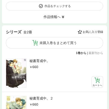
作品をチェックする
作品情報へ
シリーズ
全2冊
お気に入り登録
未購入巻をまとめて買う
1巻から
|
最新刊から
秘書育成中。
660
カートへ
秘書育成中。２
660