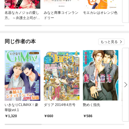
名器なカノジョの愛し
みなと商事コインラン
モエカレはオレンジ色
ウソ
方。 ～弁護士上司が私
ドリー
に本気になるそうです
～
同じ作者の本
もっと見る
いきなりCLIMAX！豪
ダリア 2014年4月号
艶めく指先
ホテ
華版vol.1
1,320
660
586
6