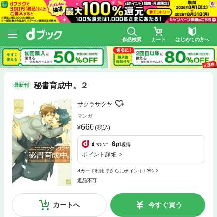
作品検索
カート
はじめての方へ
秘書育成中。２
最新刊
サクラサクヤ
マンガ
660
(税込)
6
pt
獲得
ポイント詳細
dカード利用でさらにポイント+2%
返品不可
カートへ
今すぐ買う