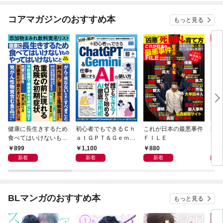
コアマガジンのおすすめ本
もっと見る
健康に長生きするため
初心者でもできるＣｈ
これが日本の最悪事件
現代
食べてはいけないもの
ａｔＧＰＴ＆Ｇｅｍｉ
ＦＩＬＥ
やってはいけないこと
ｎｉ 仕事を楽にするＡ
899
1,100
880
8
Ｉの使い方
新着
新着
新着
BLマンガのおすすめ本
もっと見る