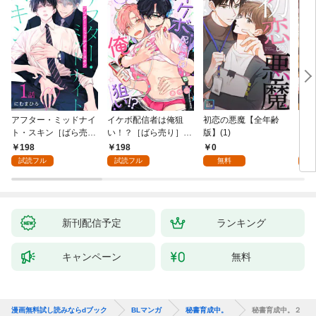
アフター・ミッドナイ
イケボ配信者は俺狙
初恋の悪魔【全年齢
ライ
ト・スキン［ばら売
い！？［ばら売り］
版】(1)
【全
り］ 第1話
第1話
198
198
0
0
試読フル
試読フル
無料
新刊配信予定
ランキング
キャンペーン
無料
漫画無料試し読みならdブック
BLマンガ
秘書育成中。
秘書育成中。２