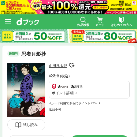
作品検索
カート
はじめての方へ
忍者月影抄
最新刊
山田風太郎
396
(税込)
3
pt
獲得
ポイント詳細
dカード利用でさらにポイント+2%
返品不可
試し読み