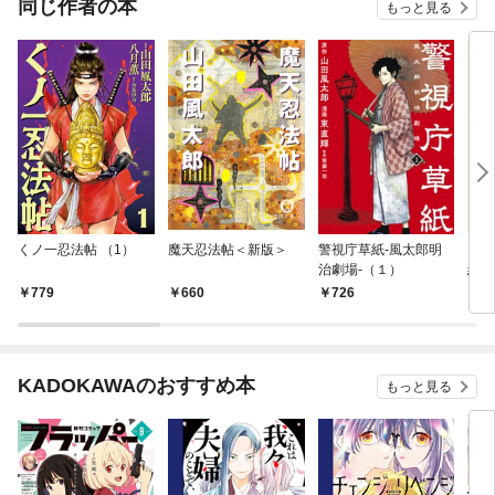
同じ作者の本
もっと見る
くノ一忍法帖 （1）
魔天忍法帖＜新版＞
警視庁草紙‐風太郎明
マン
治劇場‐（１）
終図
リ編
779
660
726
1,
KADOKAWAのおすすめ本
もっと見る