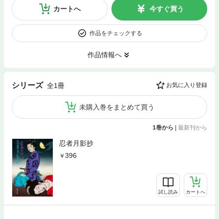
カートへ
今すぐ買う
作品をチェックする
作品情報へ
シリーズ
全1冊
お気に入り登録
未購入巻をまとめて買う
1巻から
|
最新刊から
忍者月影抄
396
試し読み
カートへ