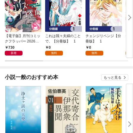
【電子版】月刊コミッ
これは我々夫婦のこと
チェンジリベンジ【分
チェ
クフラッパー 2026年9
で、【分冊版】 1
冊版】 1
月号
730
0
0
7
新着
無料
無料
試
小説一般のおすすめ本
もっと見る