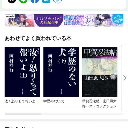
あわせてよく買われている本
汝！怒りもて報いよ
学歴のない犬
甲賀忍法帖 山田風太
くノ
郎ベストコレクション