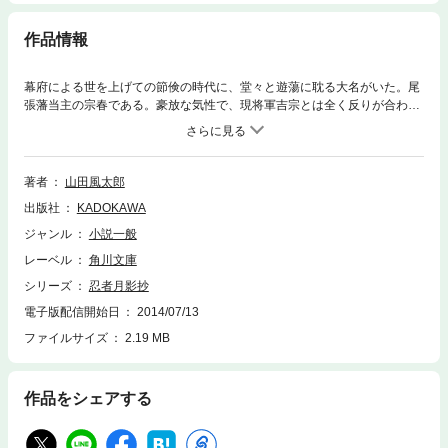
作品情報
幕府による世を上げての節倹の時代に、堂々と遊蕩に耽る大名がいた。尾
張藩当主の宗春である。豪放な気性で、現将軍吉宗とは全く反りが合わな
い。宗春の乱行は次第に激化していった。そして遂に、両者の関係は最悪
の事態を迎えたのである。尾張藩は甲賀忍者と尾張柳生の剣士を使い、将
軍吉宗の淫蕩な過去を暴こうとし、将軍家はお庭番の伊賀忍者と江戸柳生
を用いてこれを阻止しようとした。やがて、秘術を尽す壮絶な陰の闘いが
著者
山田風太郎
始まった……。波乱に富む忍法帖屈指の傑作！
出版社
KADOKAWA
ジャンル
小説一般
レーベル
角川文庫
シリーズ
忍者月影抄
電子版配信開始日
2014/07/13
ファイルサイズ
2.19 MB
作品をシェアする