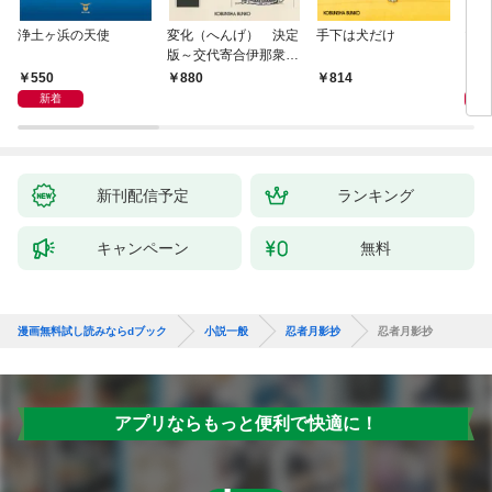
浄土ヶ浜の天使
変化（へんげ） 決定
手下は犬だけ
マリ
版～交代寄合伊那衆異
聞（1）～
550
1,
880
814
新着
新刊配信予定
ランキング
キャンペーン
無料
漫画無料試し読みならdブック
小説一般
忍者月影抄
忍者月影抄
アプリならもっと便利で快適に！