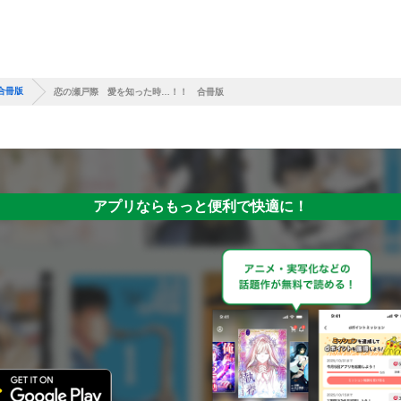
合冊版
恋の瀬戸際 愛を知った時…！！ 合冊版
アプリならもっと便利で快適に！