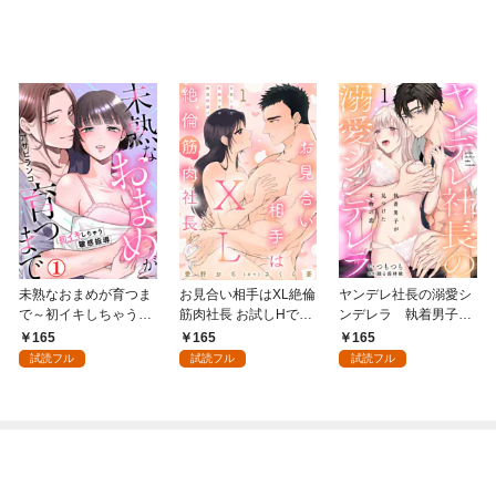
未熟なおまめが育つま
お見合い相手はXL絶倫
ヤンデレ社長の溺愛シ
で～初イキしちゃう敏
筋肉社長 お試しHで気
ンデレラ 執着男子が
感指導～1
絶寸前の絶頂快感！？
見つけた本物の恋 1
165
165
165
1【電子書店限定特典
試読フル
試読フル
試読フル
付き】