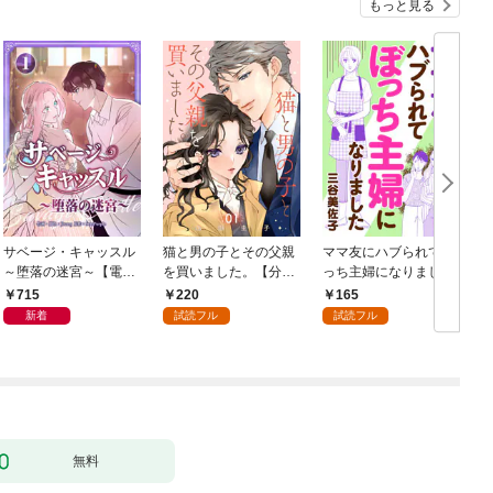
もっと見る
サベージ・キャッスル
猫と男の子とその父親
ママ友にハブられてぼ
～堕落の迷宮～【電子
を買いました。【分冊
っち主婦になりました
単行本版】 第1巻
版】 1
【分冊版】 1
1
715
220
165
新着
試読フル
試読フル
無料