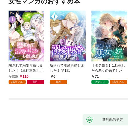
女性マンガのおすすめ本
騙されて溺愛再婚しま
騙されて溺愛再婚しま
【タテヨミ】1.転生し
した！【単行本版】 1
した！ 第1話
たら悪女の妹でした
巻
825
110
0
71
試読フル
割引
無料
タテヨミ
試読フル
新刊配信予定