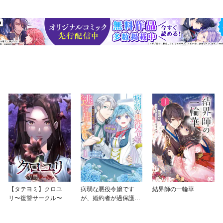
【タテヨミ】クロユ
病弱な悪役令嬢です
結界師の一輪華
リ〜復讐サークル〜
が、婚約者が過保護す
ぎて逃げ出したい(私た
ち犬猿の仲でしたよ