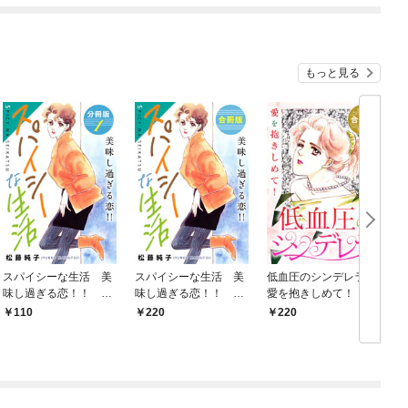
もっと見る
スパイシーな生活 美
スパイシーな生活 美
低血圧のシンデレラ
味し過ぎる恋！！ 分
味し過ぎる恋！！ 合
愛を抱きしめて！ 合
冊版（1）
冊版
冊版
110
220
220