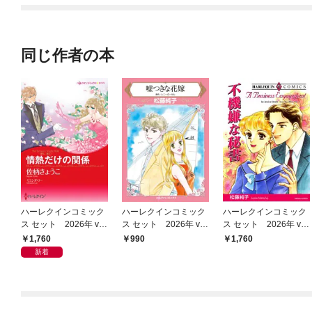
てくれません！？@C
OMIC
同じ作者の本
ハーレクインコミック
ハーレクインコミック
ハーレクインコミック
ス セット 2026年 vo
ス セット 2026年 vo
ス セット 2026年 vo
l.1082
l.806
l.917
1,760
990
1,760
新着