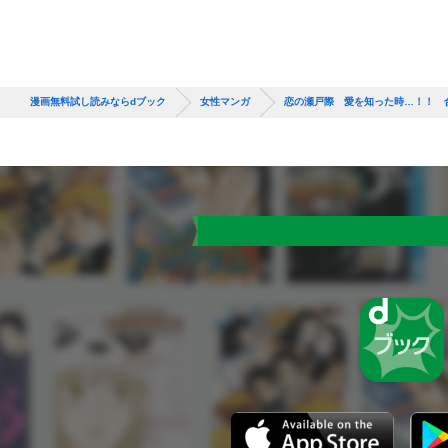
漫画無料試し読みならdブック
女性マンガ
恋の瀬戸際 愛を知った時…！！ 