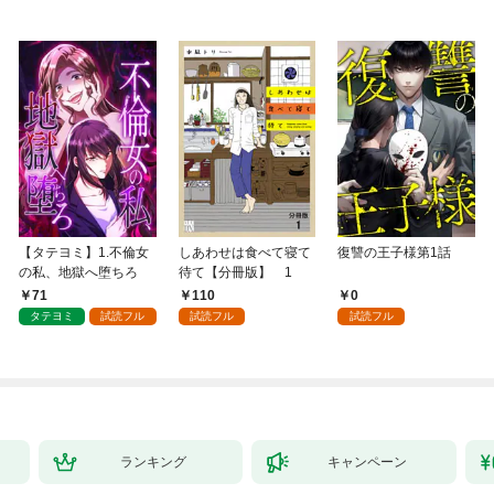
【タテヨミ】1.不倫女
しあわせは食べて寝て
復讐の王子様第1話
の私、地獄へ堕ちろ
待て【分冊版】 1
71
110
0
タテヨミ
試読フル
試読フル
試読フル
ランキング
キャンペーン