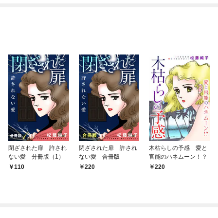
ね！？)
閉ざされた扉 許され
閉ざされた扉 許され
木枯らしの予感 愛と
ない愛 分冊版（1）
ない愛 合冊版
官能のハネムーン！？
110
220
220