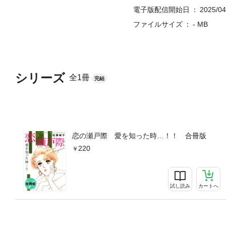
ッ…!?
電子版配信開始日
2025/04
ファイルサイズ
- MB
シリーズ
全1冊
完結
恋の瀬戸際 愛を知った時…！！ 合冊版
220
試し読み
カートへ