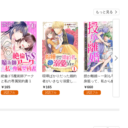
もっと見る
絶倫ドS魔術師アーク
喧嘩ばかりだった婚約
授か離婚～一刻も早く
と私の専属契約書 1
者がいきなり溺愛して
身籠って、私から解放
きます1
してさしあげます！
165
165
660
【合冊版】1
試読フル
試読フル
試読フル