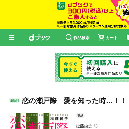
作品検索
カート
恋の瀬戸際 愛を知った時…！！
最新刊
完結
松藤純子