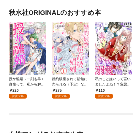
秋水社ORIGINALのおすすめ本
授か離婚～一刻も早く
婚約破棄されて娼館に
私のこと嫌いって言い
身籠って、私から解放
売られる（予定）なの
ましたよね！？変態公
してさしあげます！1
で、超高級娼婦を目指
爵による困った溺愛結
220
275
110
します！1
婚生活 1
試読フル
試読フル
試読フル