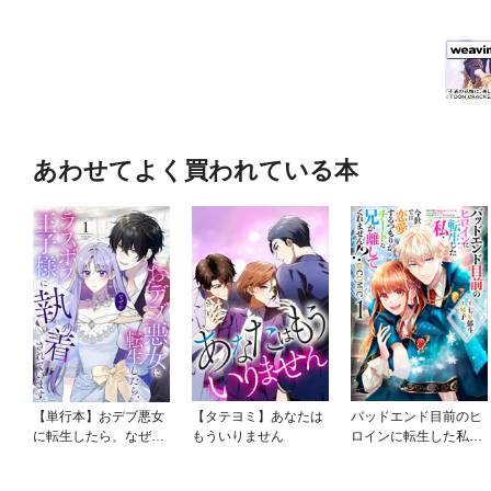
あわせてよく買われている本
【単行本】おデブ悪女
【タテヨミ】あなたは
バッドエンド目前のヒ
に転生したら、なぜか
もういりません
ロインに転生した私、
ラスボス王子様に執着
今世では恋愛するつも
されています
りがチートな兄が離し