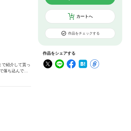
カートへ
作品をチェックする
作品をシェアする
まで紹介して貰っ
で落ち込んでい
。私は小説家、
身だなんて信じら
せずにはいられ
うしよう!! で
んな時に来てい
ルドレスよ!! ち
なんて言われち
島津先生が「遊
、こんなのイヤ