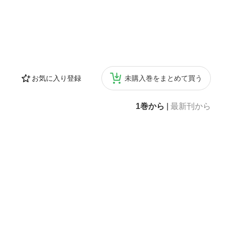
お気に入り登録
未購入巻をまとめて買う
1巻から
|
最新刊から