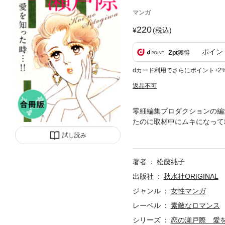
マンガ
220
(税込)
ポイン
2
pt
獲得
dカード利用でさらにポイント+2
返品不可
零細編集プロダクションの編
たのに取材中にムキになって
ると、バイト君が島津先生の
試し読み
島津京介の大ファンなのだ。
れない。女が放っておく方が
著者
松藤純子
なくなっちゃう。無事インタビ
も一体何着て行ったらいいの
出版社
秋水社ORIGINAL
く服が無い!! そうだオカマ
ジャンル
女性マンガ
ょっとウエストがきつくて久
レーベル
素敵なロマンス
ゃった。でもオペラを見てい
び慣れてるんだろ?」と当た
シリーズ
恋の瀬戸際 愛