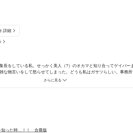
ト詳細
%
集長をしている私。せっかく美人（?）のオカマと知り合ってゲイバー
雑な物言いをして怒らせてしまった。どうも私はガサツらしい。事務所
インタビューのアポイントが取れたと教えてくれた。喜んで飛んで行く
33歳のダンディな男性。知的なムードで鍛えられた体。これでまだ独
不思議だわ。先生を見ていると先生の描くヒロイン同様に、この人に恋
ューを終え帰ろうとすると、なんとオペラ鑑賞に誘われた!? やった、ど
? いつも先生が活動的な女性が好きだって言ってくれるものだから、こ
の彼女なら何か持って…ダメだ、喧嘩しちゃったんだ。こうなったらレンタ
々に履くハイヒールがどこまで持つか不安だけど「見違えちゃったよ」
る間に足が痛くて我慢できなくなった。急遽ホテルで休む事に。すると
り前のように体を求めて来た!? 期待してなかったと言えば嘘になるけど
を知った時…！！ 合冊版