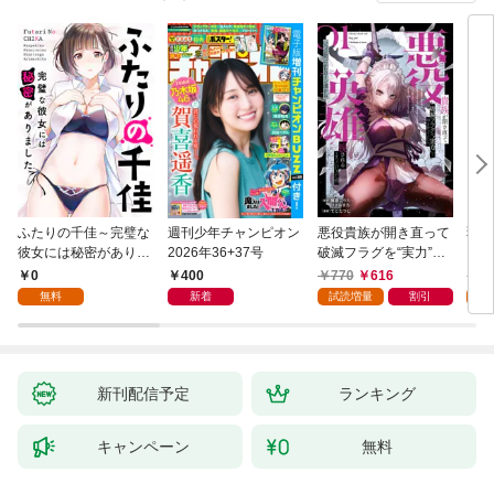
ふたりの千佳～完璧な
週刊少年チャンピオン
悪役貴族が開き直って
弱虫
彼女には秘密がありま
2026年36+37号
破滅フラグを“実力”で
IKE
した(1)
叩き折っていたら、い
0
400
770
616
6
つの間にかヒロイン達
無料
新着
試読増量
割引
試
から英雄視されるよう
になった件（コミッ
ク） 1巻
新刊配信予定
ランキング
キャンペーン
無料