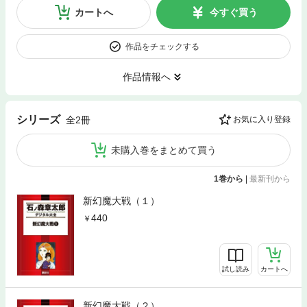
カートへ
今すぐ買う
作品をチェックする
作品情報へ
シリーズ
全2冊
お気に入り登録
未購入巻をまとめて買う
1巻から
|
最新刊から
新幻魔大戦（１）
440
試し読み
カートへ
新幻魔大戦（２）