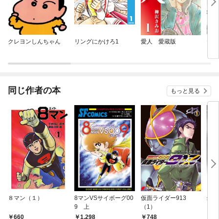
クレヨンしんちゃん
リングにかけろ1
愛人 愛蔵版
ヤン
同じ作者の本
もっと見る
８マン（１）
8マンVSサイボーグ00
仮面ライダー913
幻魔大
9 上
（1）
（１
660
1,298
748
7