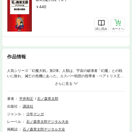
440
試し読み
カートへ
作品情報
人気シリーズ「幻魔大戦」第2弾。人類は、宇宙の破壊者「幻魔」との戦
いに敗れ、滅亡の危機にあった。エスパー戦団の指導者・ベアトリス王女
の最後の切札、それは人類唯一の時間跳躍者・お時────。超能力を持つ
者を生み増やすため、彼女を過去に送り込む。「幻魔」襲来時、迎え撃つ
強大なエスパー戦団を作るために。人類の未来は変えられるのか!? 大ヒ
ットした小説版の骨子となる作品。お時は、1639年の江戸に跳ぶ!!
著者
平井和正
石ノ森章太郎
出版社
講談社
ジャンル
少年マンガ
レーベル
石ノ森章太郎デジタル大全
掲載誌
石ノ森章太郎デジタル大全