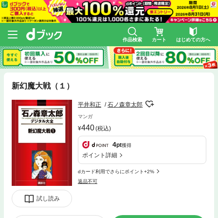
作品検索
カート
はじめての方へ
新幻魔大戦（１）
平井和正
石ノ森章太郎
マンガ
440
(税込)
4
pt
獲得
ポイント詳細
dカード利用でさらにポイント+2%
返品不可
試し読み