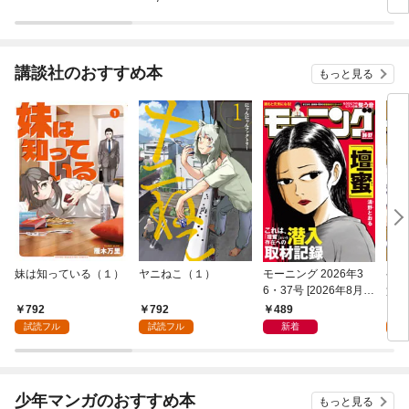
講談社のおすすめ本
もっと見る
妹は知っている（１）
ヤニねこ（１）
モーニング 2026年3
ゲー
6・37号 [2026年8月6
貴族
日発売]
外れ
792
792
489
7
を駆
試読フル
試読フル
新着
試
して
少年マンガのおすすめ本
もっと見る