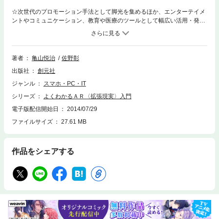
☆次世代のプロモーション手法として脚光を集めるほか、エンターテイメ
ントやコミュニケーション、教育や医療のツールとして幅広い活用・発展
が期待されているＡＲの世界がよくわかる入門書が電子書籍で登場☆AR
（拡張現実）とは、カメラなどを通して見た現実の映像に、CGや位置情
報といったデジタルな情報を重ねて表示する技術のこと。この技術を使う
ことで、駅までの道順が現実の景色に矢印として出現したり、周囲にある
著者
亀山悦治
佐野彰
スポットがわかったり、雑誌やポスターにカメラをかざせば、動画や3DC
出版社
創元社
Gを見ることができたりします。スマートフォンの加速度的な普及によっ
て、このARの世界がより身近なものになってきました。本書では、ARの
ジャンル
スマホ・PC・IT
基本的なしくみや歴史からさまざまな活用事例、ARを体験するためのア
シリーズ
よくわかるＡＲ〈拡張現実〉入門
プリから未来のARの可能性まで、幅広くわかりやすく解説します。著
者：佐野彰（九州産業大学芸術学部准教授）、亀山悦治（ナレッジワーク
電子版配信開始日
2014/07/29
ス株式会社取締役）
ファイルサイズ
27.61 MB
作品をシェアする