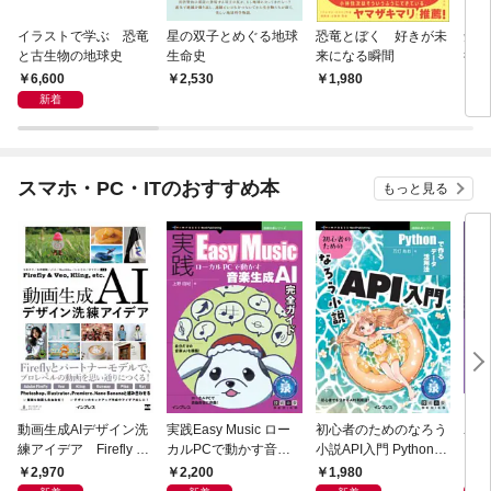
イラストで学ぶ 恐竜
星の双子とめぐる地球
恐竜とぼく 好きが未
知ら
と古生物の地球史
生命史
来になる瞬間
行 
と信
6,600
2,530
1,980
2,
新着
スマホ・PC・ITのおすすめ本
もっと見る
動画生成AIデザイン洗
実践Easy Music ロー
初心者のためのなろう
ユー
練アイデア Firefly &
カルPCで動かす音楽
小説API入門 Pythonで
ド［
Veo， Kling， etc.
生成AI完全ガイド
作るデータ活用法
ユー
2,970
2,200
1,980
5,