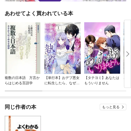
あわせてよく買われている本
複数の日本語 方言か
【単行本】おデブ悪女
【タテヨミ】あなたは
バッ
らはじめる言語学
に転生したら、なぜか
もういりません
ロイ
ラスボス王子様に執着
今世
されています
りが
てく
OMI
同じ作者の本
もっと見る