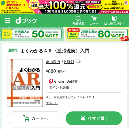
作品検索
カート
はじめての方へ
よくわかるＡＲ〈拡張現実〉入門
最新刊
亀山悦治
佐野彰
880
(税込)
8
pt
獲得
ポイント詳細
dカード利用でさらにポイント+2%
返品不可
カートへ
今すぐ買う