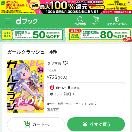
作品検索
カート
はじめての方へ
ガールクラッシュ 4巻
タヤマ碧
マンガ
726
(税込)
6
pt
獲得
ポイント詳細
dカード利用でさらにポイント+2%
返品不可
カートへ
今すぐ買う