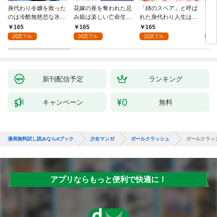
身代わり令嬢を救った
花嫁の座を奪われた忌
「姉のスペア」と呼ば
大好
のは冷酷無慈悲な氷の
み姫は楽しい亡命生活
れた身代わり人生は、
うお
王子の愛でした１
はじめます！１
今日でやめることにし
１
165
165
165
1
ます～辺境で自由を満
試読フル
試読フル
試読フル
試
喫中なので、今さら真
の聖女と言われても知
りません！～１
新刊配信予定
ランキング
キャンペーン
無料
漫画無料試し読みならdブック
少女マンガ
ガールクラッシュ
ガールクラッ
アプリならもっと便利で快適に！