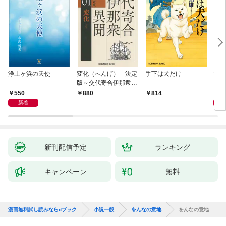
浄土ヶ浜の天使
変化（へんげ） 決定
手下は犬だけ
マリ
版～交代寄合伊那衆異
聞（1）～
550
1,
880
814
新着
新刊配信予定
ランキング
キャンペーン
無料
漫画無料試し読みならdブック
小説一般
をんなの意地
をんなの意地