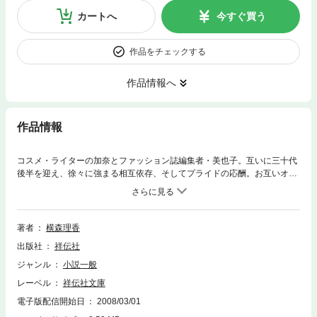
カートへ
今すぐ買う
作品をチェックする
作品情報へ
作品情報
コスメ・ライターの加奈とファッション誌編集者・美也子。互いに三十代
後半を迎え、徐々に強まる相互依存、そしてプライドの応酬。お互いオト
コがいないわけではないが、結局セフレ止まり、結婚願望も薄れゆく。い
つしか彼女たちはそこらのオトコたちでは及びもつかぬ、手強い“をん
な”となっていた!?
著者
横森理香
出版社
祥伝社
ジャンル
小説一般
レーベル
祥伝社文庫
電子版配信開始日
2008/03/01