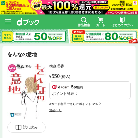
作品検索
カート
はじめての方へ
をんなの意地
横森理香
550
(税込)
5
pt
獲得
ポイント詳細
dカード利用でさらにポイント+2%
返品不可
試し読み