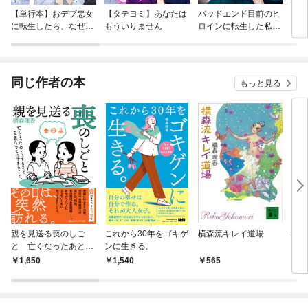
【単行本】おデブ悪女
【タテヨミ】あなたは
バッドエンド目前のヒ
【タ
に転生したら、なぜか
もういりません
ロインに転生した私、
リ〜
ラスボス王子様に執着
今世では恋愛するつも
されています
りがチートな兄が離し
てくれません！？@C
OMIC
同じ作者の本
もっと見る
親を見送る喪のしご
これから30年をゴキゲ
横森流キレイ道場
地味
と 亡くなったあとに
ンに生きる。
すること。元気なうち
1,650
1,540
565
6
にできること。