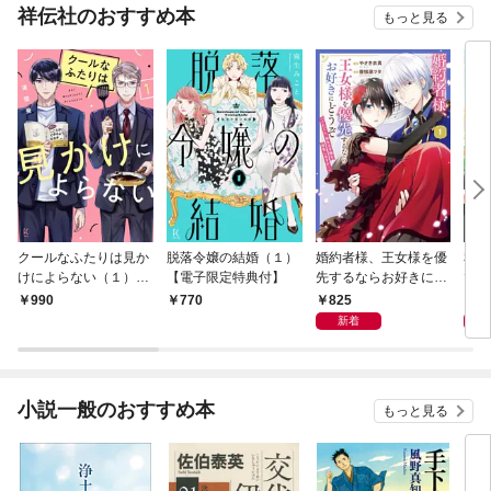
祥伝社のおすすめ本
もっと見る
クールなふたりは見か
脱落令嬢の結婚（１）
婚約者様、王女様を優
私、
けによらない（１）
【電子限定特典付】
先するならお好きにど
で〜
【電子限定特典付】
うぞ（※ただし、私も
嬢？
825
1,
990
770
王子様を優先します
です
新着
が…）（１）【電子限
定特典付】
小説一般のおすすめ本
もっと見る