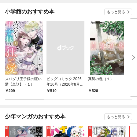
小学館のおすすめ本
もっと見る
スパダリ王子様の狂い
ビッグコミック 2026
真綿の檻（１）
こん
愛【単話】（１）
年16号（2026年8月7
（１
日発売）
209
￥510
528
5
少年マンガのおすすめ本
もっと見る