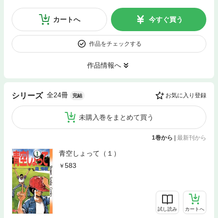
カートへ
今すぐ買う
作品をチェックする
作品情報へ
全24冊
シリーズ
お気に入り登録
完結
未購入巻をまとめて買う
1巻から
|
最新刊から
青空しょって（１）
583
試し読み
カートへ