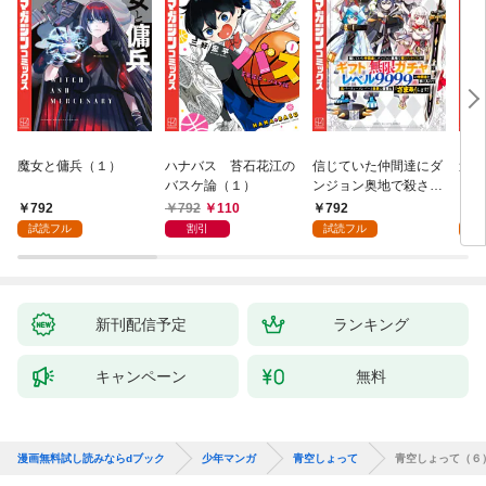
魔女と傭兵（１）
ハナバス 苔石花江の
信じていた仲間達にダ
追放
バスケ論（１）
ンジョン奥地で殺され
『自
かけたがギフト『無限
領地
792
792
110
792
7
ガチャ』でレベル９９
強の
試読フル
割引
試読フル
試
９９の仲間達を手に入
～最
れて元パーティーメン
で始
バーと世界に復讐＆
拓ス
『ざまぁ！』します！
（１
（１）
新刊配信予定
ランキング
キャンペーン
無料
漫画無料試し読みならdブック
少年マンガ
青空しょって
青空しょって（６