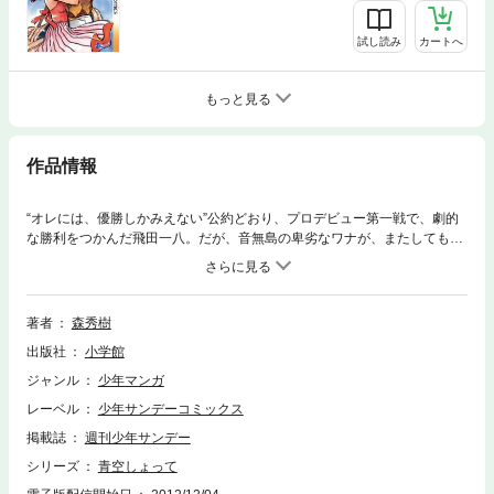
試し読み
カートへ
もっと見る
作品情報
“オレには、優勝しかみえない”公約どおり、プロデビュー第一戦で、劇的
な勝利をつかんだ飛田一八。だが、音無島の卑劣なワナが、またしても一
八の前に。舞台は今、父の選手生命を断った前原オープンへ・・・！！
著者
森秀樹
出版社
小学館
ジャンル
少年マンガ
レーベル
少年サンデーコミックス
掲載誌
週刊少年サンデー
シリーズ
青空しょって