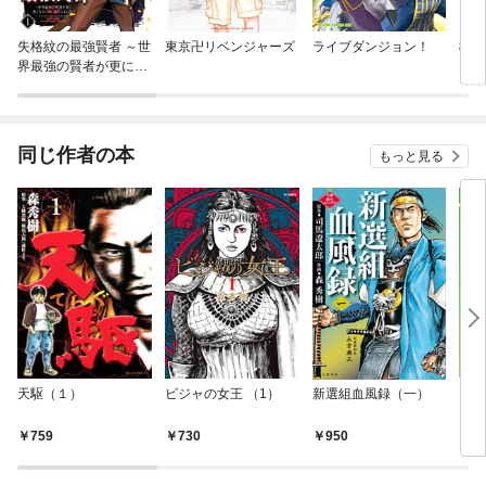
失格紋の最強賢者 ～世
東京卍リベンジャーズ
ライブダンジョン！
機動
界最強の賢者が更に強
くなるために転生しま
した～
同じ作者の本
もっと見る
天駆（１）
ビジャの女王 （1）
新選組血風録（一）
６
プロ
方
759
730
950
1,