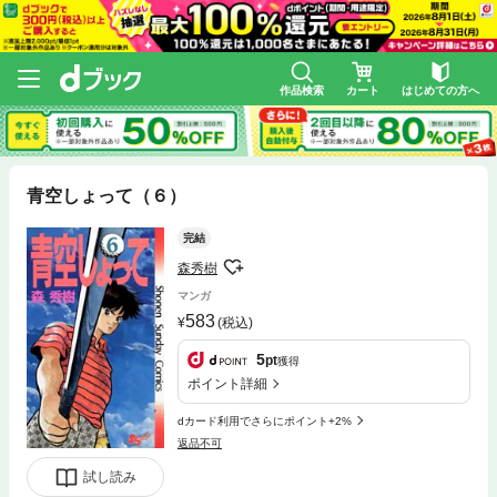
作品検索
カート
はじめての方へ
青空しょって（６）
完結
森秀樹
マンガ
583
(税込)
5
pt
獲得
ポイント詳細
dカード利用でさらにポイント+2%
返品不可
試し読み