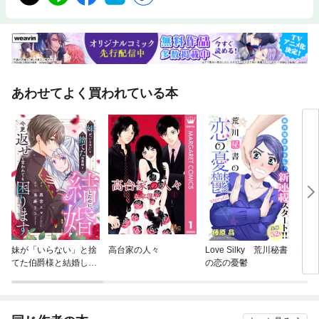
あわせてよく買われている本
妹が「いらない」と捨
高台家の人々
Love Silky 荒川秘書
Lov
てた伯爵様と結婚した
の恋の憂鬱
【ｉ
のに、今更返せと言わ
らい 
れても困ります（分冊
版）