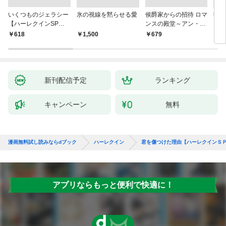
いくつものジェラシー
氷の視線を黙らせる愛
侯爵家からの招待 ロマ
明日
【ハーレクインSP文
ンスの殿堂～アン・メ
ン・
庫版】
イザー名作選 2～【ハ
名作
￥618
￥1,500
￥679
￥7
ーレクインSP文庫
ン・
版】
新刊配信予定
ランキング
キャンペーン
無料
漫画無料試し読みならdブック
ハーレクイン
君を傷つけた理由【ハーレクインＳ
アプリならもっと便利で快適に！