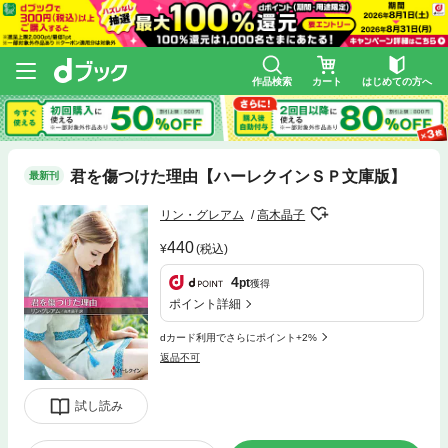
作品検索
カート
はじめての方へ
君を傷つけた理由【ハーレクインＳＰ文庫版】
最新刊
リン・グレアム
高木晶子
440
(税込)
4
pt
獲得
ポイント詳細
dカード利用でさらにポイント+2%
返品不可
試し読み