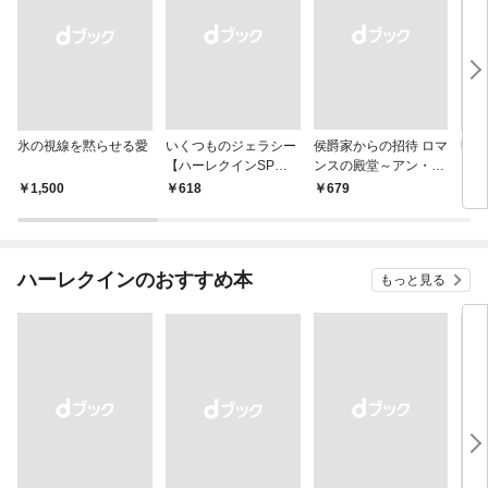
氷の視線を黙らせる愛
いくつものジェラシー
侯爵家からの招待 ロマ
明日
【ハーレクインSP文
ンスの殿堂～アン・メ
ン・
庫版】
イザー名作選 2～【ハ
名作
￥1,500
￥618
￥679
￥7
ーレクインSP文庫
ン・
版】
ハーレクインのおすすめ本
もっと見る