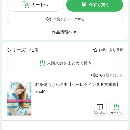
カートへ
今すぐ買う
作品をチェックする
作品情報へ
シリーズ
全1冊
お気に入り登録
未購入巻をまとめて買う
1巻から
|
最新刊から
君を傷つけた理由【ハーレクインＳＰ文庫版】
440
試し読み
カートへ