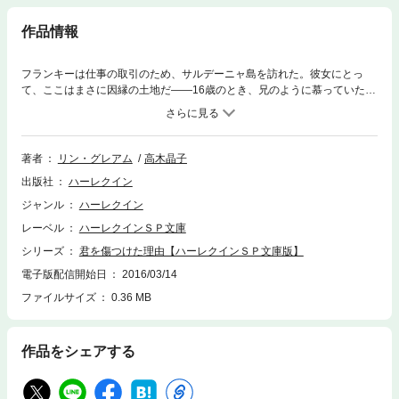
作品情報
フランキーは仕事の取引のため、サルデーニャ島を訪れた。彼女にとっ
て、ここはまさに因縁の土地だ――16歳のとき、兄のように慕っていたサ
ンティーノと結婚し、たった半年で離婚した苦い思い出の残る場所。しか
もその結婚は彼女の祖父による半強制的なものだったため、サンティーノ
は夫となっても指一本触れてこようとしなかった。あれから5年。取引先
に着いた彼女は、思わぬ光景に凍りついた。なんとそこには、元夫の鋭い
著者
リン・グレアム
高木晶子
瞳と、不穏な言葉が待っていたのだ！「君は翼をもがれたも同然だ。もう
出版社
ハーレクイン
自由には飛べない」＊本書は、ハーレクイン文庫から既に配信されている
作品のハーレクインSP文庫版となります。 ご購入の際は十分ご注意くだ
ジャンル
ハーレクイン
さい。
レーベル
ハーレクインＳＰ文庫
シリーズ
君を傷つけた理由【ハーレクインＳＰ文庫版】
電子版配信開始日
2016/03/14
ファイルサイズ
0.36 MB
作品をシェアする