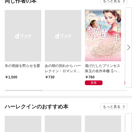
同じ作者の本
もっと見る
氷の視線を黙らせる愛
あの朝の別れから ハー
逃げだしたプリンセス
熱砂
レクイン・ロマンス・
珠玉の名作本棚【ハー
ン・
プレミアム～リン・グ
レクイン文庫版】
アム
760
7
￥1,500
￥730
レアム・ベスト・セレ
ム・
新着
クション～【ハーレク
ョン
イン・プレゼンツ作家
ン・
シリーズ別冊版】
リー
ハーレクインのおすすめ本
もっと見る