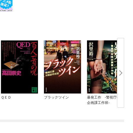
ＱＥＤ
ブラックツイン
暴発工作 ‐警視庁特殊
企画課工作班‐