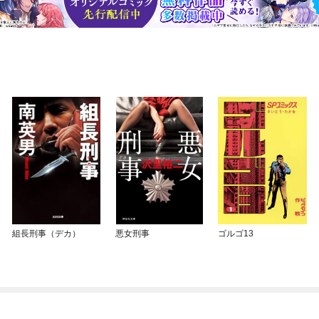
組長刑事（デカ）
悪女刑事
ゴルゴ13