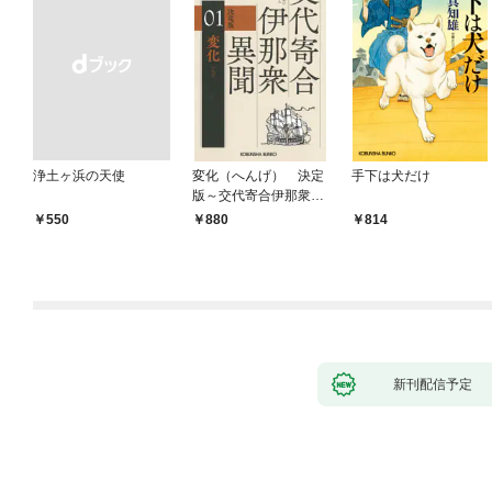
浄土ヶ浜の天使
変化（へんげ） 決定
手下は犬だけ
版～交代寄合伊那衆異
聞（1）～
￥550
880
814
新刊配信予定