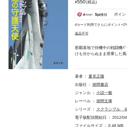
550
(税込)
ポイン
5
pt
獲得
dカード利用でさらにポイント+2
返品不可
那覇基地で待機中の戦闘機ﾊﾟｲ
けも分からぬまま搭乗した風谷
侵入した未確認機の目的とは!? 
著者
夏見正隆
出版社
徳間書店
ジャンル
小説一般
レーベル
徳間文庫
シリーズ
スクランブル 
電子版配信開始日
2012/04
ファイルサイズ
0.48 MB