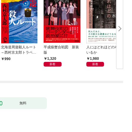
北海道周遊殺人ルート
平成猿蟹合戦図 新装
人にはどれほどの本が
～西村京太郎トラベル
版
いるか
ミステリー・セレクシ
1,320
1,980
990
ョン（1）～
新着
新着
無料