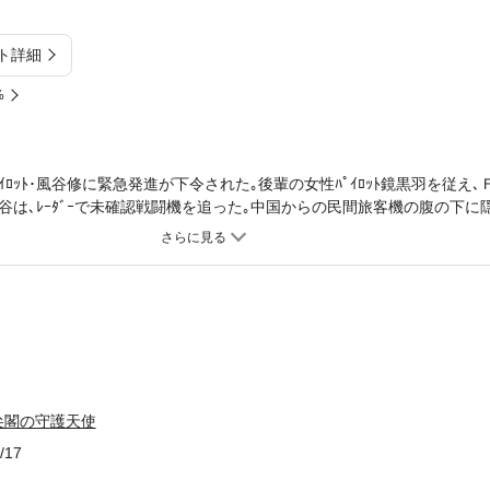
ト詳細
%
ﾛｯﾄ･風谷修に緊急発進が下令された｡後輩の女性ﾊﾟｲﾛｯﾄ鏡黒羽を従え､Ｆ1
は､ﾚｰﾀﾞｰで未確認戦闘機を追った｡中国からの民間旅客機の腹の下に
尖閣諸島･魚釣島上空での格闘戦は幕を開けた――｡迫真のｻﾊﾞｲﾊﾞﾙ･ﾊﾟｲﾛｯﾄ
尖閣の守護天使
/17