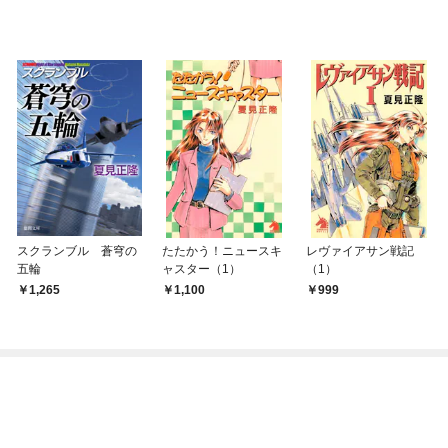
スクランブル 蒼穹の
たたかう！ニュースキ
レヴァイアサン戦記
五輪
ャスター（1）
（1）
1,265
1,100
999