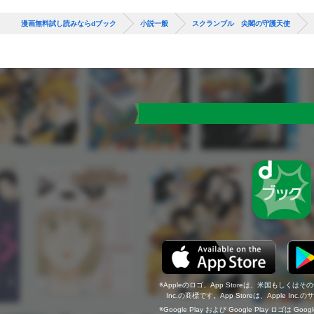
漫画無料試し読みならdブック
小説一般
スクランブル 尖閣の守護天使
Appleのロゴ、App Storeは、米国もしくはそ
Inc.の商標です。App Storeは、Apple In
Google Play および Google Play ロゴは Go