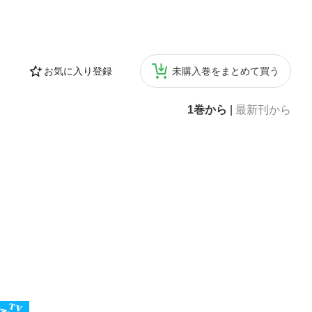
お気に入り登録
未購入巻をまとめて買う
1巻から
|
最新刊から