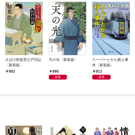
さばけ医龍安江戸日記
天の光〈新装版〉
スーパーとかち殺人事
〈新装版〉
件〈新装版〉
990
913
902
新着
新着