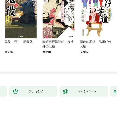
鬼役（壱） 新装版
南町奉行異聞帖 襤褸
情けの花道 品川任侠
舟の以栢
お宿
726
990
902
ランキング
キャンペーン