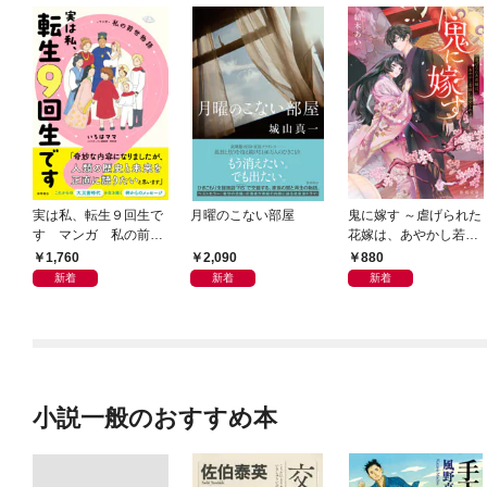
実は私、転生９回生で
月曜のこない部屋
鬼に嫁す ～虐げられた
す マンガ 私の前世
花嫁は、あやかし若頭
物語
に溺愛される～
1,760
2,090
880
新着
新着
新着
小説一般のおすすめ本