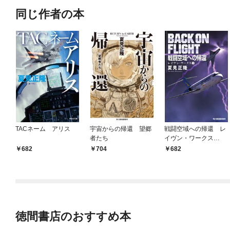
同じ作者の本
TACネーム アリス
宇宙からの帰還 望郷
戦闘空域への帰還 レ
者たち
イヴン・ワークス
（１）
682
704
682
徳間書店のおすすめ本