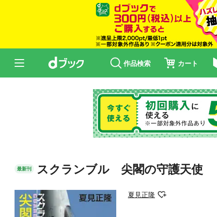
作品検索
カート
スクランブル 尖閣の守護天使
最新刊
夏見正隆