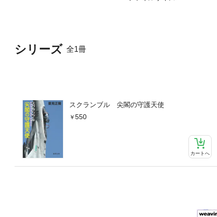
シリーズ
全1冊
スクランブル 尖閣の守護天使
550
カートへ