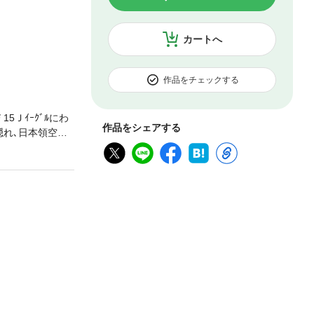
カートへ
作品をチェックする
5Ｊｲｰｸﾞﾙにわ
作品をシェアする
隠れ､日本領空に
･ｱｸｼｮﾝ!