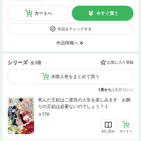
カートへ
今すぐ買う
作品をチェックする
作品情報へ
シリーズ
全3冊
お気に入り登録
未購入巻をまとめて買う
1巻から
|
最新刊から
死んだ王妃は二度目の人生を楽しみます お飾
りの王妃は必要ないのでしょう？１
770
試し読み
カートへ