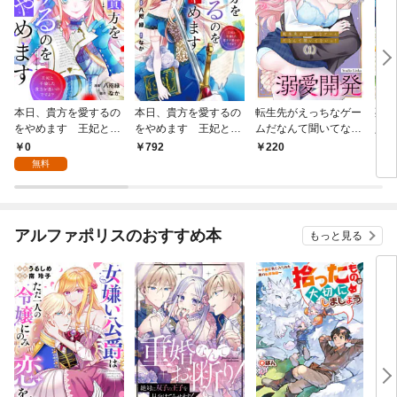
本日、貴方を愛するの
本日、貴方を愛するの
転生先がえっちなゲー
死ん
をやめます 王妃と不
をやめます 王妃と不
ムだなんて聞いてない
人生
倫した貴方が悪いので
倫した貴方が悪いので
っ！～ドS風紀委員長
飾り
0
792
220
7
すよ？（分冊版）第１
すよ？１
の溺愛開発～（１）
ので
無料
話
【TL版】
アルファポリスのおすすめ本
もっと見る