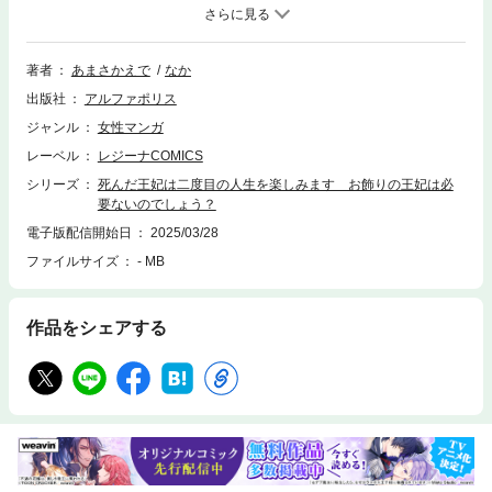
きながら人生の幕を下ろした――……はずが、何故か三年前に時が戻って
いて!? 三年後に再び病で命を落とすかもしれないのなら、これからは自
分のために生きよう！ そう決めたカーティアは、自ら廃妃を促し自由の
身に。すると、そんな彼女のもとに隣国・アイゼン帝国の宰相がやって来
著者
あまさかえで
なか
る。政に関わらず、自由を保証する代わりに皇帝の”お飾りの王妃”になら
出版社
アルファポリス
ないかと誘いを受けて――……
ジャンル
女性マンガ
レーベル
レジーナCOMICS
シリーズ
死んだ王妃は二度目の人生を楽しみます お飾りの王妃は必
要ないのでしょう？
電子版配信開始日
2025/03/28
ファイルサイズ
- MB
作品をシェアする