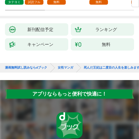
1話
ます
タテヨミ
試読フル
無料
無料
試
新刊配信予定
ランキング
キャンペーン
無料
漫画無料試し読みならdブック
女性マンガ
死んだ王妃は二度目の人生を楽しみま
アプリならもっと便利で快適に！