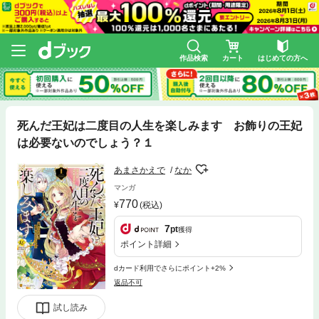
作品検索
カート
はじめての方へ
死んだ王妃は二度目の人生を楽しみます お飾りの王妃
は必要ないのでしょう？１
あまさかえで
なか
マンガ
770
(税込)
7
pt
獲得
ポイント詳細
dカード利用でさらにポイント+2%
返品不可
試し読み