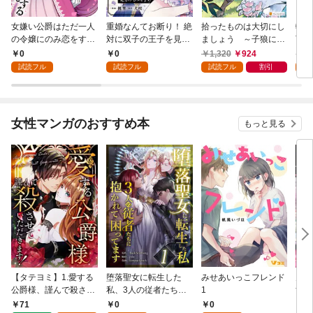
女嫌い公爵はただ一人
重婚なんてお断り！ 絶
拾ったものは大切にし
転生
の令嬢にのみ恋をする
対に双子の王子を見分
ましょう ～子狼に気
下に
（分冊版）第１話
けてみせます！（分冊
に入られた男の転移物
冒険
0
0
1,320
924
1,
版） 第１話
語～
試読フル
試読フル
試読フル
割引
試
女性マンガのおすすめ本
もっと見る
【タテヨミ】1.愛する
堕落聖女に転生した
みせあいっこフレンド
火の
公爵様、謹んで殺させ
私、3人の従者たちに
1
すが
ていただきます！
抱かれて困ってます 第
嫁と
71
0
0
2