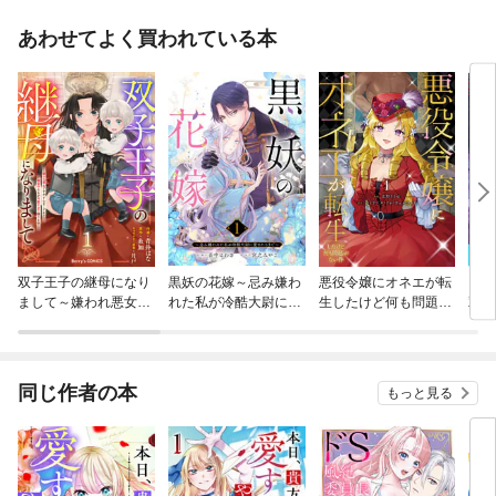
あわせてよく買われている本
双子王子の継母になり
黒妖の花嫁～忌み嫌わ
悪役令嬢にオネエが転
（毒
まして～嫌われ悪女で
れた私が冷酷大尉に愛
生したけど何も問題が
双の
すが、そんなことより
されるまで～
ない件
版】
義息子たちが可愛すぎ
て困ります～
同じ作者の本
もっと見る