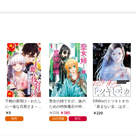
千鶴の夜明け～わたし
聖女の姉ですが、妹の
DINKsのトツキトオカ
に一途な旦那さま～
ための特殊魔石や特殊
「産まない女」はダメ
【分冊版】 1話「北条
薬草の採取をやめた
ですか？（分冊版）
0
770
385
220
家の生贄（１）」
ら、隣国の魔術師様の
【第1話】
無料
試読増量
割引
元で幸せになりまし
た！（コミック） 1巻