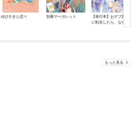
ゆびさきと恋々
別冊マーガレット
【単行本】おデブ悪女
に転生したら、なぜか
ラスボス王子様に執着
されています
もっと見る