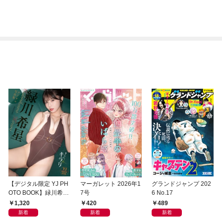
【デジタル限定 YJ PH
マーガレット 2026年1
グランドジャンプ 202
OTO BOOK】緑川希星
7号
6 No.17
写真集「きらら、キラ
1,320
420
489
リ」
新着
新着
新着