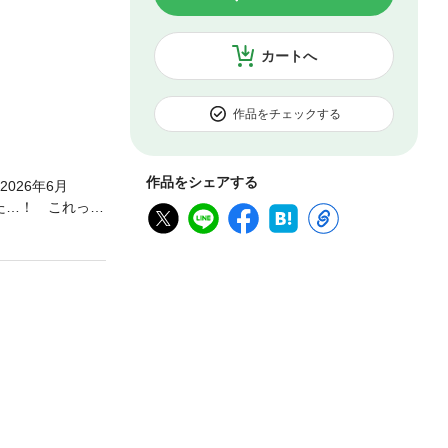
カートへ
作品をチェックする
作品をシェアする
026年6月
た…！ これっ
子・すみれと大
っぷりのキスか
子 時は昭和、動乱
したい！」湊ユウ
お 仕事と恋、ど
」は、特集記事ペー
。