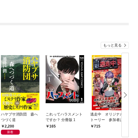
もっと見る
ハヤブサ消防団 森へ
これってハラスメント
逃走中 オリジナルス
つづく道
ですか？ 分冊版 1
トーリー 参加者は小
学生！？ 渋谷の街を
2,200
165
715
逃げまくれ！
新着