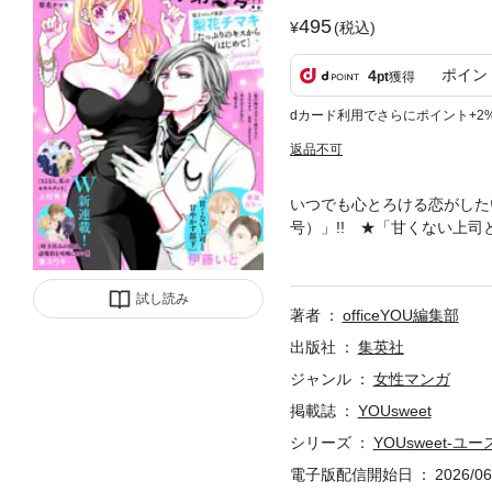
495
(税込)
ポイン
4
pt
獲得
dカード利用でさらにポイント+2
返品不可
いつでも心とろける恋がしたい！ 
号）」!! ★「甘くない上
て、何かが始まる予感？ ★
学生の樹。すみれにはドキド
らはじめて Special 
試し読み
著者
officeYOU編集部
の時代。3人の男女が時の流
キ 冴えない私・長谷川律子
出版社
集英社
っちが大切？ ハートフル読み切
ジャンル
女性マンガ
ジです。「幸せはどの先に」
掲載誌
YOUsweet
シリーズ
YOUsweet-ユ
電子版配信開始日
2026/06