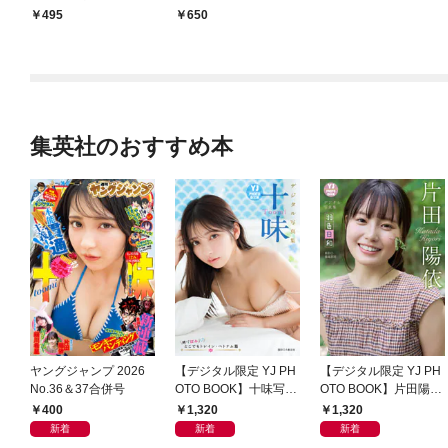
号）
495
650
集英社のおすすめ本
ヤングジャンプ 2026
【デジタル限定 YJ PH
【デジタル限定 YJ PH
No.36＆37合併号
OTO BOOK】十味写真
OTO BOOK】片田陽依
集「続・『ぽみ』！？
写真集「羽色日和」
400
1,320
1,320
どこでもトレイン・ベ
新着
新着
新着
トナム篇」