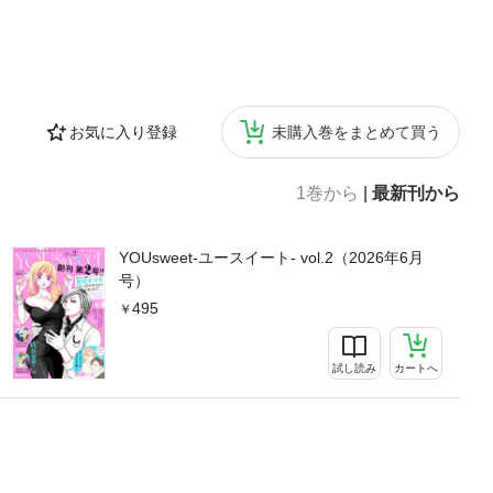
お気に入り登録
未購入巻をまとめて買う
1巻から
|
最新刊から
YOUsweet-ユースイート- vol.2（2026年6月
号）
495
試し読み
カートへ