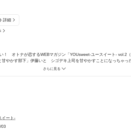
ト詳細
%
オトナが恋するWEBマガジン「YOUsweet-ユースイート- vol.2（2
司と甘やかす部下」伊藤いと シゴデキ上司を甘やかすことになっちゃっ
「彼の両手はすり抜けない」シタラマサコ 原作・志月かなで 純情女
キしてはいけないワケが!? ★ひばりと柳の恋の軌跡を大特集！ 「た
pages」梨花チマキ ★〈新連載！〉「さよなら、私のセキスタント」上村秀
れに翻弄されて―。 ★〈新連載！〉「埼玉住みの私は、辺境伯を攻略
（45）が、転生したらヒロインに!!?? ★「幸せはどの先に」人間ま
り！ ※収録作品「たっぷりのキスからはじめて Special pages
は、配信中の「【単話売】幸せはどの先に」全3巻と同エピソードです
ースイート-
/03