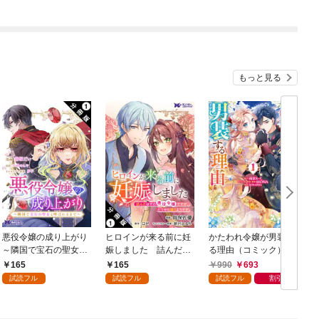
もっと見る
悪役令嬢の成り上がり
ヒロインが来る前に妊
かたわれ令嬢が男装す
～隣国で宝石の聖女と
娠しました 詰んだは
る理由（コミック） 1
呼ばれるまで～（コミ
ずの悪役令嬢ですが、
165
165
990
693
ック） 分冊版 1
どうやら違うようです
試読フル
試読フル
試読フル
割引
（コミック） 分冊版 1
版