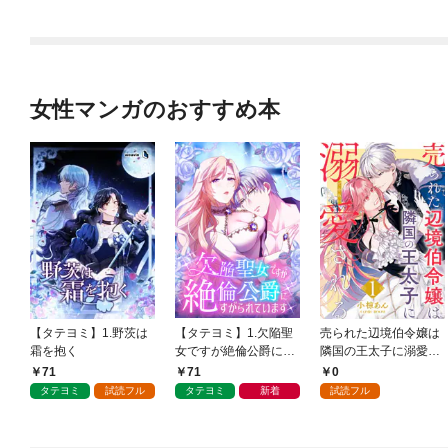
女性マンガのおすすめ本
【タテヨミ】1.野茨は
【タテヨミ】1.欠陥聖
売られた辺境伯令嬢は
霜を抱く
女ですが絶倫公爵にす
隣国の王太子に溺愛さ
がられています
れる 1
71
71
0
タテヨミ
試読フル
タテヨミ
新着
試読フル