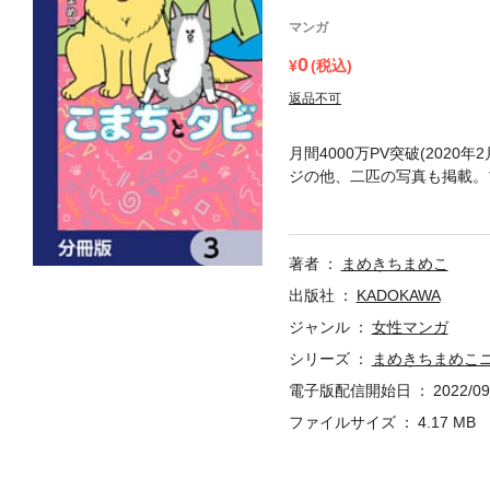
マンガ
0
(税込)
返品不可
月間4000万PV突破(20
ジの他、二匹の写真も掲載。
分冊版第3弾。※本作品は単
著者
まめきちまめこ
出版社
KADOKAWA
ジャンル
女性マンガ
シリーズ
まめきちまめこ
電子版配信開始日
2022/09
ファイルサイズ
4.17 MB