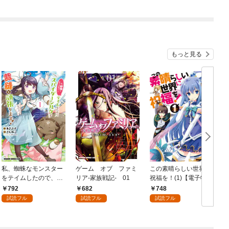
もっと見る
私、蜘蛛なモンスター
ゲーム オブ ファミ
この素晴らしい世界に
をテイムしたので、ス
リア-家族戦記- 01
祝福を！(1)【電子特別
パイダーシルクで裁縫
版】
792
682
748
を頑張ります！ 1
試読フル
試読フル
試読フル