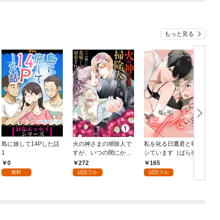
もっと見る
島に旅して14Pした話
火の神さまの掃除人で
私を叱る日鷹君と毎晩
1
すが、いつの間にか花
シています［ばら売
嫁として溺愛されてい
り］ 第1話
0
272
165
ます【単話】（１）
無料
試読フル
試読フル