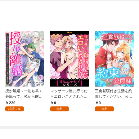
授か離婚～一刻も早く
マッサージ屋に行った
三食昼寝付き生活を約
身籠って、私から解放
らエロいことされた話
束してください、公爵
してさしあげます！1
1
様 1話
220
0
0
試読フル
無料
無料