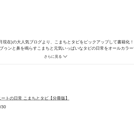
20年2月現在)の大人気ブログより、こまちとタビをピックアップして書籍化
ブゥンと鼻を鳴らすこまちと元気いっぱいなタビの日常をオールカラー
行本を分割したもので、内容は同一のものとなります。重複購入にご
ニートの日常 こまちとタビ【分冊版】
/30