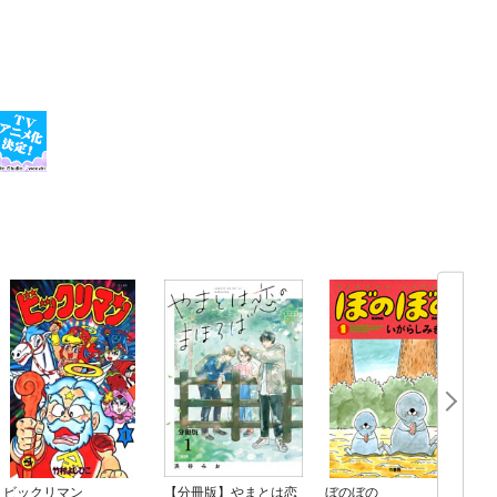
ビックリマン
【分冊版】やまとは恋
ぼのぼの