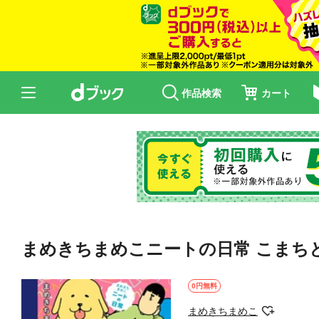
作品検索
カート
まめきちまめこニートの日常 こまち
0円無料
まめきちまめこ