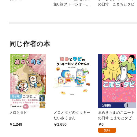
第6部 ストーンオーシ
の日常 こまちとタビ
ャン
同じ作者の本
メロとタビ
メロとタビのクッキー
まめきちまめこニート
だいさくせん
の日常 こまちとタビ
【分冊版】 1
0
1,249
1,650
無料