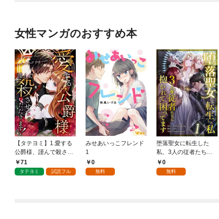
女性マンガのおすすめ本
【タテヨミ】1.愛する
みせあいっこフレンド
堕落聖女に転生した
公爵様、謹んで殺させ
1
私、3人の従者たちに
ていただきます！
抱かれて困ってます 第
71
0
0
1話
タテヨミ
試読フル
無料
無料