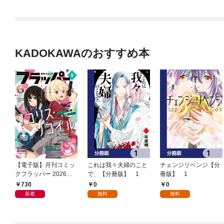
KADOKAWAのおすすめ本
【電子版】月刊コミッ
これは我々夫婦のこと
チェンジリベンジ【分
クフラッパー 2026年9
で、【分冊版】 1
冊版】 1
月号
730
0
0
新着
無料
無料