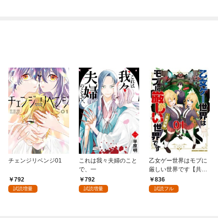
チェンジリベンジ01
これは我々夫婦のこと
乙女ゲー世界はモブに
で、一
厳しい世界です【共和
国編】 ０１
792
792
836
試読増量
試読増量
試読フル