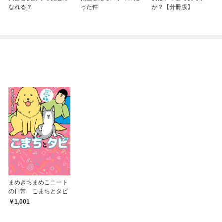
なれる？
った件
か？【分冊版】
まめきちまめこニート
の日常 こまちとタビ
1,001