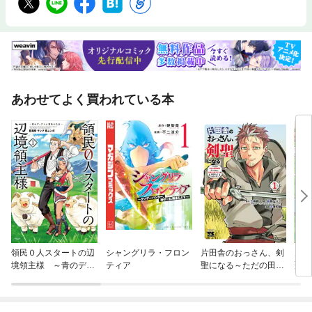
あわせてよく買われている本
領民０人スタートの辺
シャングリラ・フロン
片田舎のおっさん、剣
片田
境領主様 ～青のディ
ティア
聖になる～ただの田舎
聖に
アスと蒼角の乙女～
の剣術師範だったの
の剣
に、大成した弟子たち
に、
が俺を放ってくれない
が俺