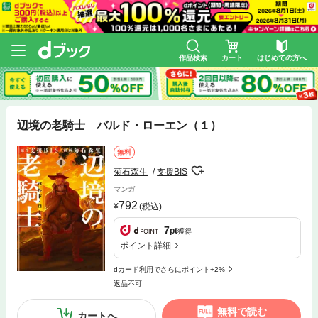
作品検索
カート
はじめての方へ
辺境の老騎士 バルド・ローエン（１）
無料
菊石森生
支援BIS
マンガ
792
(税込)
7
pt
獲得
ポイント詳細
dカード利用でさらにポイント+2%
返品不可
無料で読む
カートへ