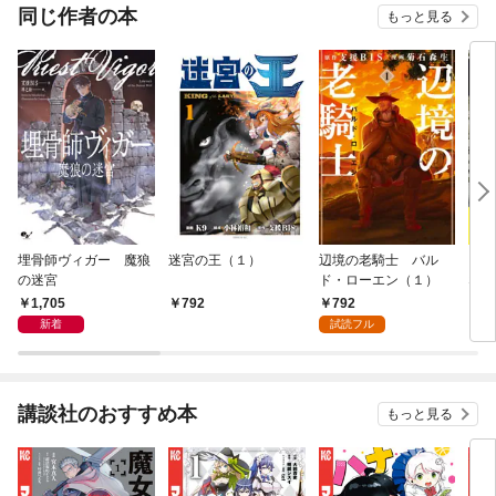
件～
件～
同じ作者の本
もっと見る
埋骨師ヴィガー 魔狼
迷宮の王（１）
辺境の老騎士 バル
【合
の迷宮
ド・ローエン（１）
ない
1,705
792
792
1
新着
試読フル
講談社のおすすめ本
もっと見る