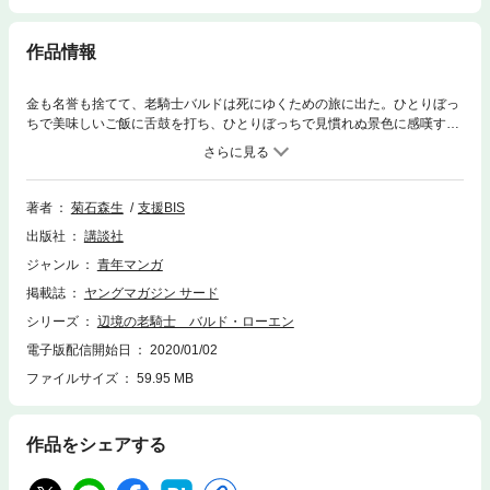
作品情報
金も名誉も捨てて、老騎士バルドは死にゆくための旅に出た。ひとりぼっ
ちで美味しいご飯に舌鼓を打ち、ひとりぼっちで見慣れぬ景色に感嘆す
る。死に場所を探す旅路はひっそりと始まった。しかし、彼は知らない。
それが新たな冒険の幕開けとなることを。辺境の大領主コエンデラ家が引
き起こす争いにバルドはいつの間にか巻き込まれていく――。
著者
菊石森生
支援BIS
出版社
講談社
ジャンル
青年マンガ
掲載誌
ヤングマガジン サード
シリーズ
辺境の老騎士 バルド・ローエン
電子版配信開始日
2020/01/02
ファイルサイズ
59.95 MB
作品をシェアする