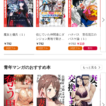
魔女と傭兵（１）
信じていた仲間達にダ
ハナバス 苔石花江の
追放
ンジョン奥地で殺され
バスケ論（１）
『自
かけたがギフト『無限
領地
792
792
792
110
7
ガチャ』でレベル９９
強の
試読フル
試読フル
試読フル
割引
試
９９の仲間達を手に入
～最
れて元パーティーメン
で始
バーと世界に復讐＆
拓ス
『ざまぁ！』します！
（１
青年マンガのおすすめ本
もっと見る
（１）