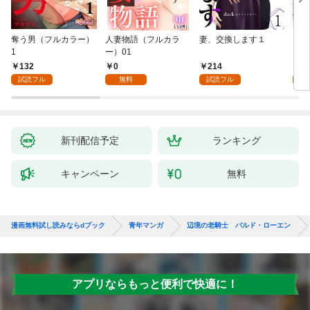
奪う男（フルカラー）
人妻物語（フルカラ
妻、交換します１
ごめ
1
ー）01
ない
132
0
214
1
試読フル
無料
試読フル
試
新刊配信予定
ランキング
キャンペーン
無料
漫画無料試し読みならdブック
青年マンガ
辺境の老騎士 バルド・ローエン
アプリならもっと便利で快適に！