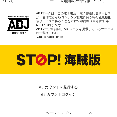
ついて
の情報の外部送信について
ABJマークは、この電子書店・電子書籍配信サービス
が、著作権者からコンテンツ使用許諾を得た正規版配
信サービスであることを示す登録商標（登録番号 第
6091713号）です。
ABJマークの詳細、ABJマークを掲示しているサービス
の一覧はこちら
→
https://aebs.or.jp/
dアカウントを発行する
dアカウントログイン
ページトップへ