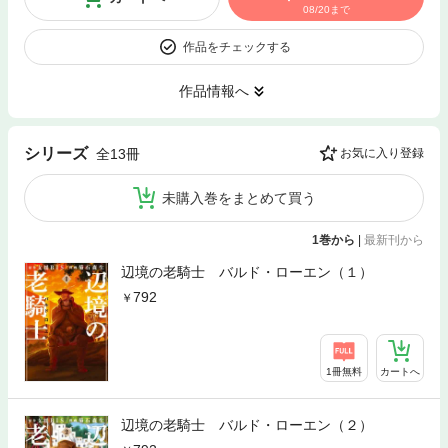
08/20まで
作品をチェックする
作品情報へ
シリーズ
全13冊
お気に入り登録
未購入巻をまとめて買う
1巻から
|
最新刊から
辺境の老騎士 バルド・ローエン（１）
792
1冊無料
カートへ
辺境の老騎士 バルド・ローエン（２）