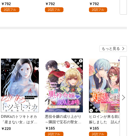
792
792
792
試読フル
試読フル
試読フル
もっと見る
DINKsのトツキトオカ
悪役令嬢の成り上がり
ヒロインが来る前に妊
「産まない女」はダメ
～隣国で宝石の聖女と
娠しました 詰んだは
ですか？（分冊版）
呼ばれるまで～（コミ
ずの悪役令嬢ですが、
165
165
220
【第1話】
ック） 分冊版 1
どうやら違うようです
試読フル
試読フル