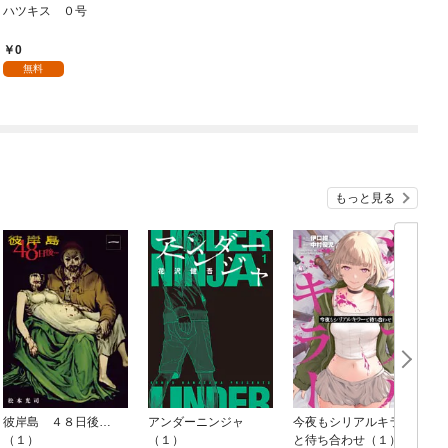
ハツキス ０号
0
無料
もっと見る
彼岸島 ４８日後…
アンダーニンジャ
今夜もシリアルキラー
（１）
（１）
と待ち合わせ（１）