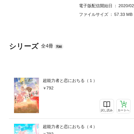
電子版配信開始日
2020/02
ファイルサイズ
57.33 MB
シリーズ
全4冊
完結
超能力者と恋におちる（１）
792
試し読み
カートへ
超能力者と恋におちる（４）