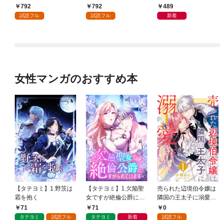
日発売]
792
792
489
試読フル
試読フル
新着
女性マンガのおすすめ本
【タテヨミ】1.野茨は
【タテヨミ】1.欠陥聖
売られた辺境伯令嬢は
霜を抱く
女ですが絶倫公爵にす
隣国の王太子に溺愛さ
がられています
れる 1
71
71
0
タテヨミ
試読フル
タテヨミ
新着
試読フル