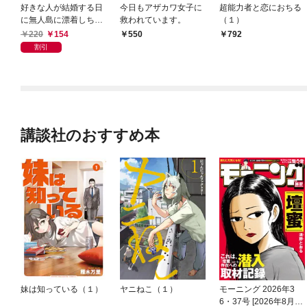
好きな人が結婚する日
今日もアザカワ女子に
超能力者と恋におちる
に無人島に漂着しちゃ
救われています。
（１）
った方言男子
220
154
550
792
割引
講談社のおすすめ本
妹は知っている（１）
ヤニねこ（１）
モーニング 2026年3
6・37号 [2026年8月6