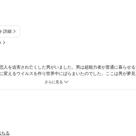
ト詳細
%
恋人を迫害され亡くした男がいました。男は超能力者が普通に暮らせる
に変えるウイルスを作り世界中にばらまいたのでした。ここは男が夢見
。超能力者が普通の生活を送っている世界。超能力を持つ者と持たざる
ジー第４巻！ 超能力者が普通に暮らす世界を造り出した男の悲しい恋の物
おちる