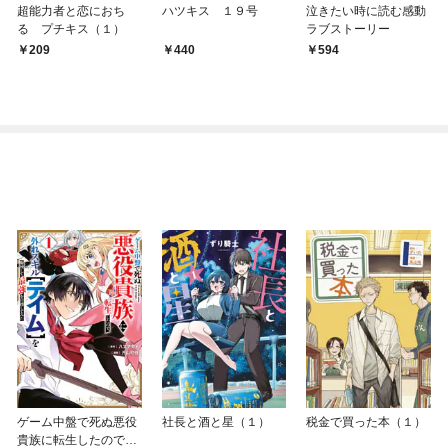
超能力者と恋におち
ハツキス １９号
泣きたい時に読む感動
る プチキス（１）
ラブストーリー
209
440
594
ゲーム中盤で死ぬ悪役
社長と酒と星（１）
税金で買った本（１）
貴族に転生したので、