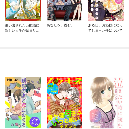
追い出された万能職に
あなたを、呑む。
ある日、お姫様になっ
新しい人生が始まりま
てしまった件について
した