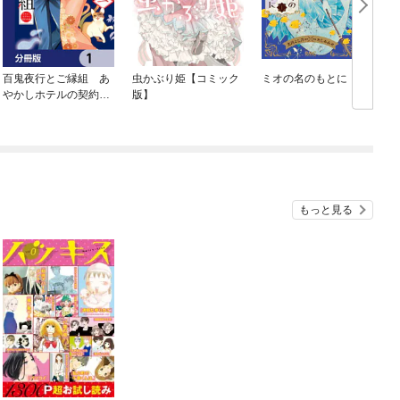
百鬼夜行とご縁組 あ
虫かぶり姫【コミック
ミオの名のもとに
やかしホテルの契約夫
版】
婦【分冊版】
もっと見る