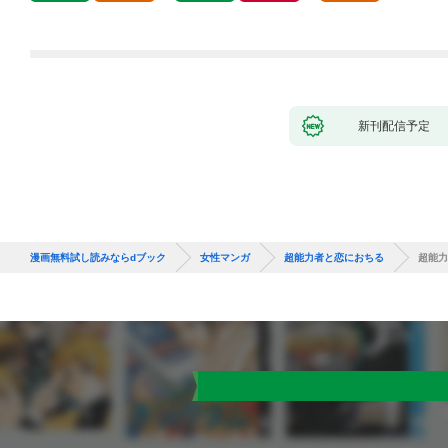
新刊配信予定
漫画無料試し読みならdブック
女性マンガ
超能力者と恋におちる
超能力