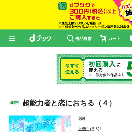
作品検索
カート
超能力者と恋におちる（４）
最新刊
完結
上機しほ