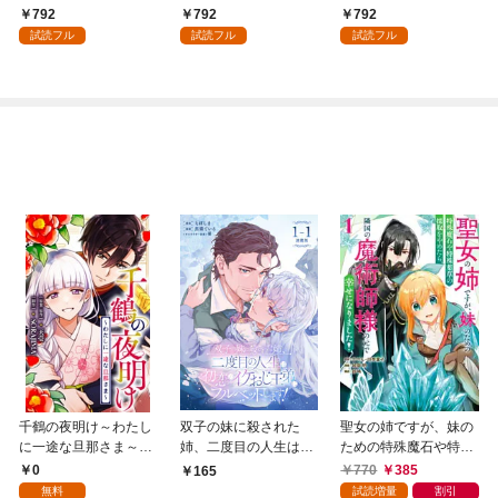
外れスキル【テイム】
792
792
792
を駆使して最強を目指
試読フル
試読フル
試読フル
してみた（１）
千鶴の夜明け～わたし
双子の妹に殺された
聖女の姉ですが、妹の
に一途な旦那さま～
姉、二度目の人生は初
ための特殊魔石や特殊
【分冊版】 1話「北条
恋のイケおじ王弟にフ
薬草の採取をやめた
0
770
385
165
家の生贄（１）」
ルベットします！ 連載
ら、隣国の魔術師様の
無料
試読増量
割引