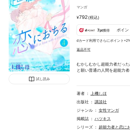
マンガ
792
(税込)
ポイン
7
pt
獲得
dカード利用でさらにポイント+2
返品不可
むかしむかし超能力者だった
と願い普通の人間を超能力者
４割が超能力者となった世界
試し読み
描くオムニバスSFファンタ
完結！
著者
上機しほ
出版社
講談社
ジャンル
女性マンガ
掲載誌
ハツキス
シリーズ
超能力者と恋に