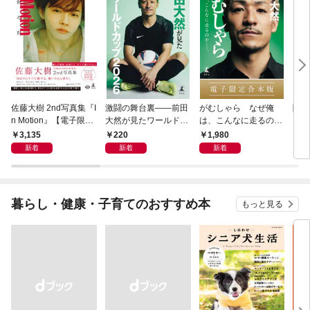
佐藤大樹 2nd写真集『I
激闘の舞台裏――前田
がむしゃら なぜ俺
降格
n Motion』【電子限定
大然が見たワールドカ
は、こんなに走るのか
動画特典付き】
ップ2026
——。【電子限定合本
3,135
220
1,980
7
版】
新着
新着
新着
暮らし・健康・子育てのおすすめ本
もっと見る