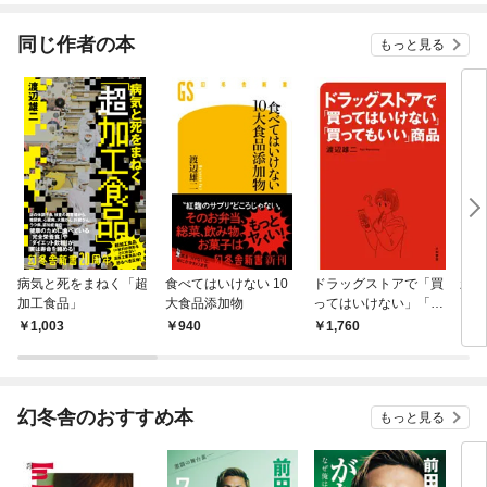
てくれません！？@C
OMIC
同じ作者の本
もっと見る
病気と死をまねく「超
食べてはいけない 10
ドラッグストアで「買
新版
加工食品」
大食品添加物
ってはいけない」「買
い」
ってもいい」商品
添加
1,003
940
1,760
1,
幻冬舎のおすすめ本
もっと見る