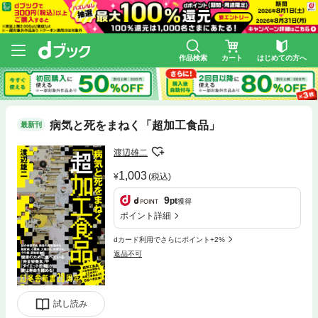
作品検索
カート
はじめての方へ
病気と死をまねく「超加工食品」
最新刊
渡辺雄二
1,003
(税込)
9
pt
獲得
ポイント詳細
dカード利用でさらにポイント+2%
返品不可
試し読み