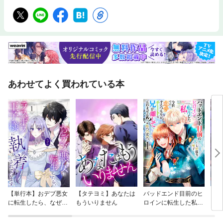
あわせてよく買われている本
【単行本】おデブ悪女
【タテヨミ】あなたは
バッドエンド目前のヒ
【タ
に転生したら、なぜか
もういりません
ロインに転生した私、
リ〜
ラスボス王子様に執着
今世では恋愛するつも
されています
りがチートな兄が離し