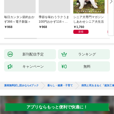
毎日カンタン節約おか
季節を味わうラクうま
シニア犬専門マガジン
アイ
ず366＜電子新版＞
100円おかず116＜電
しあわせシニア犬生活
ピ 
子新版＞
しも
1,760
1,
￥968
￥968
新着
新刊配信予定
ランキング
キャンペーン
無料
漫画無料試し読みならdブック
暮らし・健康・子育て
病気と死をまねく「超加工
アプリならもっと便利で快適に！