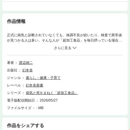
作品情報
正式に病気と診断されていなくても、体調不良が続いたり、検査で異常値
が見つかる人は多い。そんな人が「超加工食品」を毎日摂っている場合、
やめると体調がよくなることがある。実際アメリカでは「超加工食品」が
大問題になっており、いくつかの州では学校給食から排除する法律が成立
している。海外の専門誌に発表された研究論文では「超加工食品」が糖尿
病、心臓病、がん、認知症、うつ病を増加させることが明らかに。そこで
著者
渡辺雄二
本書では日常にあふれる「超加工食品」の影響や、それらを避けて「病気
出版社
幻冬舎
にならない食生活」を送るための秘訣を紹介する。
ジャンル
暮らし・健康・子育て
レーベル
幻冬舎新書
シリーズ
病気と死をまねく「超加工食品」
電子版配信開始日
2026/05/27
ファイルサイズ
- MB
作品をシェアする