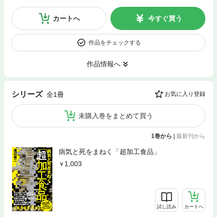
カートへ
今すぐ買う
作品をチェックする
作品情報へ
シリーズ
全1冊
お気に入り登録
未購入巻をまとめて買う
1巻から
|
最新刊から
病気と死をまねく「超加工食品」
1,003
試し読み
カートへ