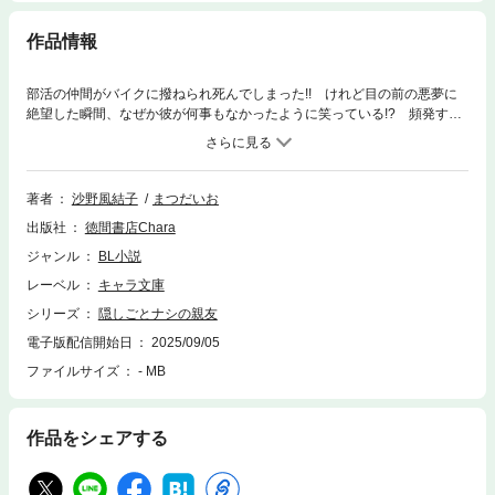
作品情報
部活の仲間がバイクに撥ねられ死んでしまった!! けれど目の前の悪夢に
絶望した瞬間、なぜか彼が何事もなかったように笑っている!? 頻発する
リアルな白昼夢に悩む律朗(りつろう)。今見ている世界すら、俺には現実
か幻覚かわからない――不安に陥る律朗に寄り添ってくれるのは、親友の
斉季（いつき）で…!? 頭の中で蝶が羽ばたく時、友人の死さえ書き換え
られる――異能力に翻弄される青年が掴んだ、真実の恋。 ※口絵・イラ
著者
沙野風結子
まつだいお
スト収録あり
出版社
徳間書店Chara
ジャンル
BL小説
レーベル
キャラ文庫
シリーズ
隠しごとナシの親友
電子版配信開始日
2025/09/05
ファイルサイズ
- MB
作品をシェアする