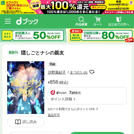
作品検索
カート
はじめての方へ
隠しごとナシの親友
最新刊
完結
沙野風結子
まつだいお
858
(税込)
7
pt
獲得
ポイント詳細
dカード利用でさらにポイント+2%
返品不可
試し読み