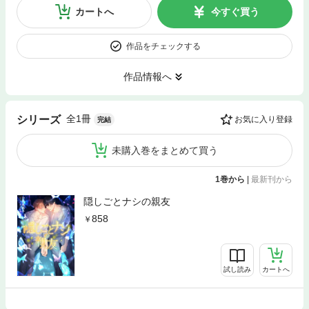
カートへ
今すぐ買う
作品をチェックする
作品情報へ
全1冊
シリーズ
お気に入り登録
完結
未購入巻をまとめて買う
1巻から
|
最新刊から
隠しごとナシの親友
858
試し読み
カートへ