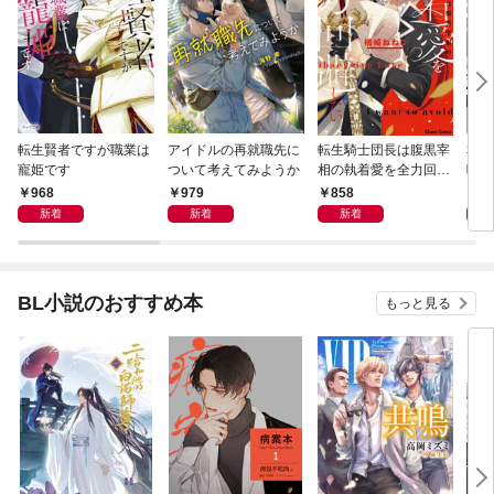
転生賢者ですが職業は
アイドルの再就職先に
転生騎士団長は腹黒宰
本郷
寵姫です
ついて考えてみようか
相の執着愛を全力回避
味が
したい【SS付き電子
電子
968
979
858
8
限定版】
新着
新着
新着
BL小説のおすすめ本
もっと見る