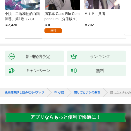
小説「二哈和他的白猫
病案本 Case File Com
ＶＩＰ 共鳴
転生
師尊」第1巻（ハスキ
pendium［分冊版１］
寵姫
ーとかれのしろねこし
0
9
2,420
792
ずん）
無料
新刊配信予定
ランキング
キャンペーン
無料
漫画無料試し読みならdブック
BL小説
隠しごとナシの親友
隠しごとナシの
アプリならもっと便利で快適に！