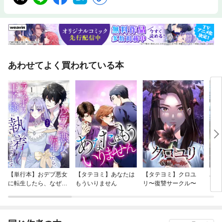
あわせてよく買われている本
【単行本】おデブ悪女
【タテヨミ】あなたは
【タテヨミ】クロユ
バッ
に転生したら、なぜか
もういりません
リ〜復讐サークル〜
ロイ
ラスボス王子様に執着
今世
されています
りが
てく
OMI