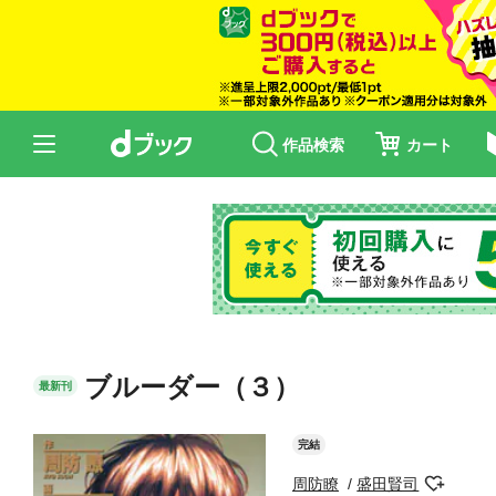
作品検索
カート
ブルーダー（３）
最新刊
完結
周防瞭
盛田賢司