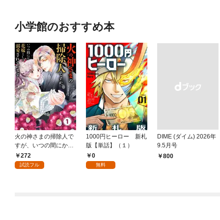
小学館のおすすめ本
火の神さまの掃除人で
1000円ヒーロー 新札
DIME (ダイム) 2026年
すが、いつの間にか花
版【単話】（１）
9.5月号
嫁として溺愛されてい
272
0
￥800
ます【単話】（１）
試読フル
無料