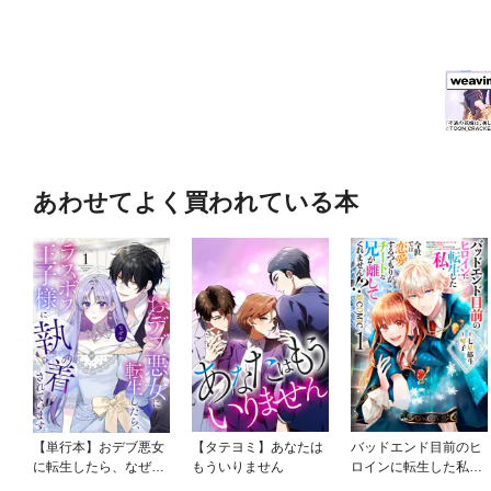
あわせてよく買われている本
【単行本】おデブ悪女
【タテヨミ】あなたは
バッドエンド目前のヒ
に転生したら、なぜか
もういりません
ロインに転生した私、
ラスボス王子様に執着
今世では恋愛するつも