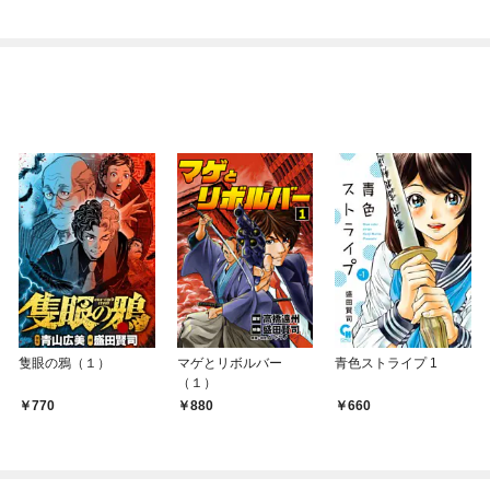
俺が異世界暮らしを始
めたら～ THE COMIC
隻眼の鴉（１）
マゲとリボルバー
青色ストライプ 1
（１）
770
880
660