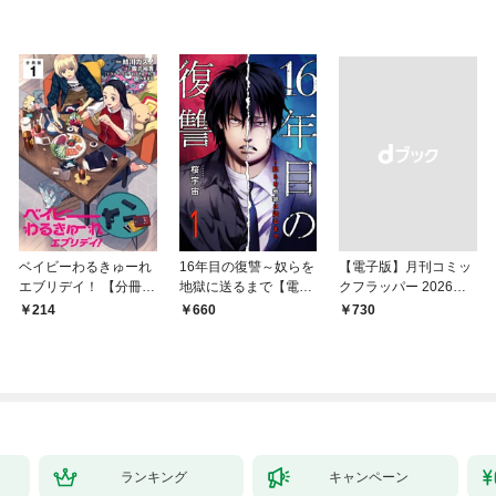
ベイビーわるきゅーれ
16年目の復讐～奴らを
【電子版】月刊コミッ
エブリデイ！ 【分冊
地獄に送るまで【電子
クフラッパー 2026年9
版】 1
単行本版】１
月号
214
660
￥730
ランキング
キャンペーン