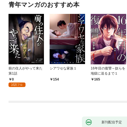
青年マンガのおすすめ本
前の住人がやって来た
シアワセな家族１
16年目の復讐～奴らを
第1話
地獄に送るまで１
0
154
165
試読フル
新刊配信予定