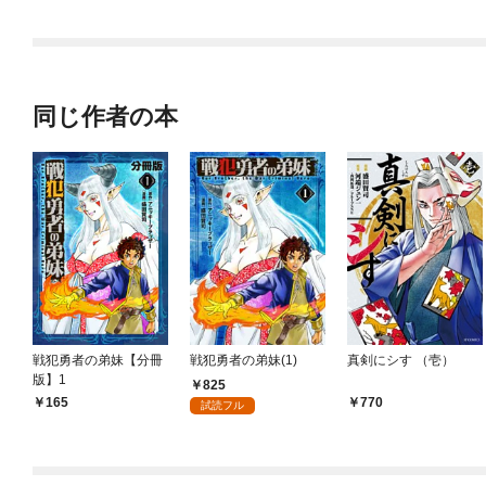
されています
りがチートな兄が離し
てくれません！？@C
OMIC
同じ作者の本
戦犯勇者の弟妹【分冊
戦犯勇者の弟妹(1)
真剣にシす （壱）
版】1
825
165
770
試読フル