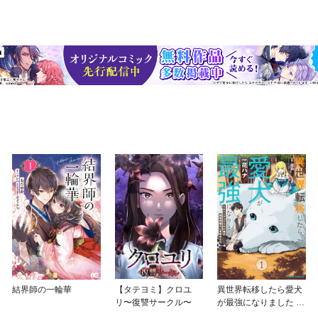
結界師の一輪華
【タテヨミ】クロユ
異世界転移したら愛犬
リ〜復讐サークル〜
が最強になりました ～
シルバーフェンリルと