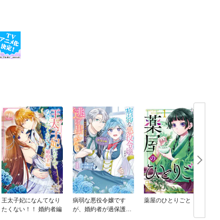
王太子妃になんてなり
病弱な悪役令嬢です
薬屋のひとりごと
たくない！！ 婚約者編
が、婚約者が過保護す
ぎて逃げ出したい(私た