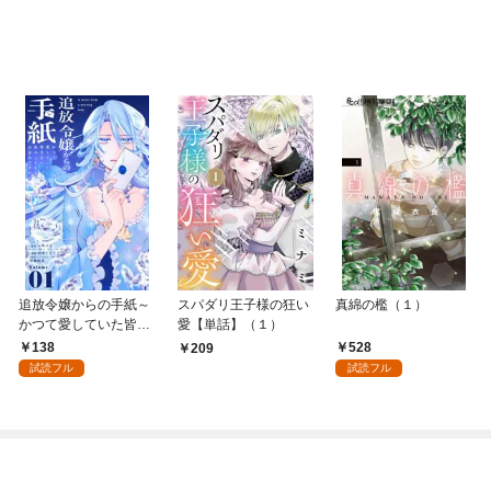
追放令嬢からの手紙～
スパダリ王子様の狂い
真綿の檻（１）
かつて愛していた皆さ
愛【単話】（１）
まへ 私のことなどお忘
138
528
209
れですか？～【単話】
試読フル
試読フル
（１）