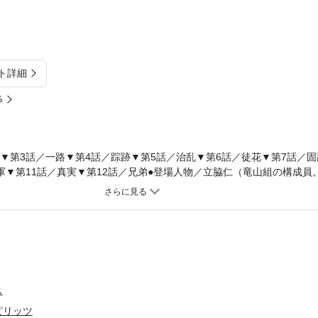
ト詳細
%
▼第3話／一路▼第4話／踪跡▼第5話／治乱▼第6話／徒花▼第7話／固
軍▼第11話／真実▼第12話／兄弟●登場人物／立脇仁（竜山組の構成員
で探している）、一乃瀬正（東大大学院を卒業後、西新銀行に入行した
の恋人。仁と交際していることは秘密にしている）、竜山（仁が世話に
行の要職に就く石川の娘が、竜山組幹部の藤沢に誘拐された。藤沢に呼
。そこで藤沢の襲撃に遭うが、正は自分に向けられた銃に対して、恐れ
攻撃をかわした正は、なんとかことなき得るが……。（第1話）▼正が
たり出会う仁と正。ふたりはお互いを見つめ、けん制しあいつつその場
は、組長から勝手な行動をとり続ける藤沢を含め、今回の一件のカタを
ス
特徴／竜山組と関係を持つスナック経営者・島田の心に微妙な変化が。
した決断とは？ 一ノ瀬正が何者かに襲撃を受ける。命をとりとめた正
ピリッツ