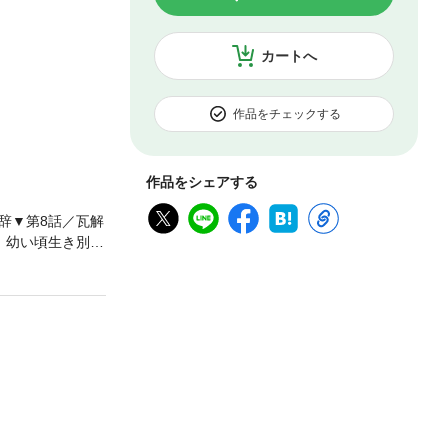
カートへ
作品をチェックする
作品をシェアする
辞▼第8話／瓦解
。幼い頃生き別れ
エリート。額に
なっている暴力
びだされ、たった
るどころか果敢
藤沢に襲撃された
を立ち去る。そ
つけるよう命ぜ
家族のために極道
は、仁との関係