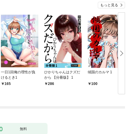
もっと見る
一日1回俺の理性が負
ひかりちゃんはクズだ
傾国のカルマ 1
けるとき1
から 【分冊版】 1
版
165
286
100
無料