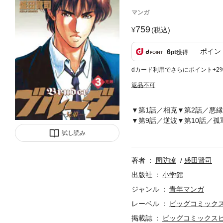
マンガ
759
(税込)
ポイン
6
pt
獲得
dカード利用でさらにポイント+2
返品不可
▼第1話／相克▼第2話／悪縁
▼第9話／逆波▼第10話／孤
になった弟・仁を心のどこか
試し読み
大きな傷がある）、弓香（仁
団組長）●あらすじ／西新銀
著者
周防瞭
盛田賢司
ひとり指定の場所に出向く正
に挑む。俊敏な動きで相手の
出版社
小学館
事件の後、警察署の前でばっ
ジャンル
青年マンガ
の後、竜山組に顔を出した仁
レーベル
ビッグコミック
られる。（第2話）●本巻の
から足を洗おうする島田の下
掲載誌
ビッグコミックス