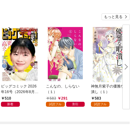
もっと見る
ビッグコミック 2026
こんなの、しらない
神無月紫子の優雅な暇
年16号（2026年8月7
（１）
潰し（１）
日発売）
読
510
583
291
583
年
新着
試読フル
割引
試読フル