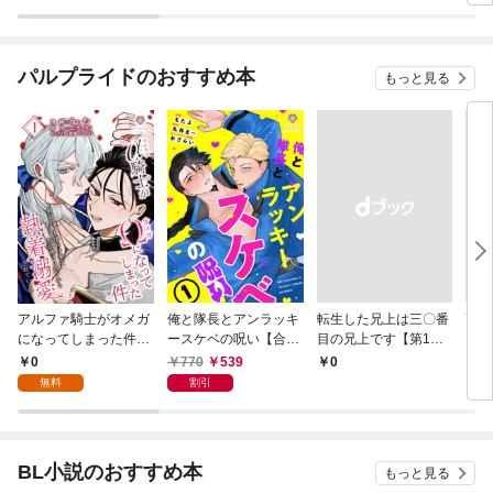
パルプライドのおすすめ本
もっと見る
アルファ騎士がオメガ
俺と隊長とアンラッキ
転生した兄上は三〇番
高嶺
になってしまった件～
ースケベの呪い【合本
目の兄上です【第1
ガ嫌
最強α騎士団長の俺
版１】（ヴィオラコミ
話】
を知
0
770
539
￥0
￥6
が、世話焼きα部下か
ックス）
無料
割引
ら執着溺愛されていま
す～【第1話】（ヴィ
オラコミックス）
BL小説のおすすめ本
もっと見る