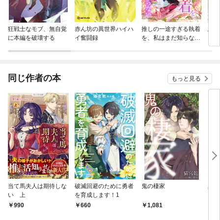
狂戦士なモブ、無自覚
赤ん坊の異世界ハイハ
推しの一途すぎる執着
悪役
に本編を破壊する
イ奮闘録
を、私はまだ知らない
フを
【単行本版】
い！
され
がめ
して
同じ作者の本
もっと見る
～
当て馬夫人は期待しな
破滅回避のために勇者
鬼の棲家
真面
い 上
を育成します！1
990
660
1,081
7