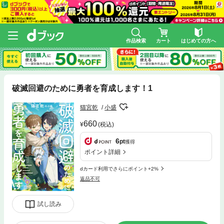
作品検索
カート
はじめての方へ
破滅回避のために勇者を育成します！1
猫宮乾
小盛
660
(税込)
6
pt
獲得
ポイント詳細
dカード利用でさらにポイント+2%
返品不可
試し読み