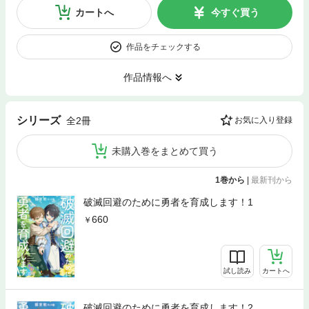
カートへ
今すぐ買う
作品をチェックする
作品情報へ
シリーズ
全2冊
お気に入り登録
未購入巻をまとめて買う
1巻から
|
最新刊から
破滅回避のために勇者を育成します！1
660
試し読み
カートへ
破滅回避のために勇者を育成します！2