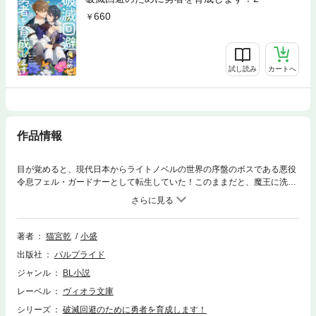
660
試し読み
カートへ
作品情報
目が覚めると、現代日本からライトノベルの世界の序盤のボスである悪役
令息フェル・ガードナーとして転生していた！このままだと、魔王に洗脳
され【破壊神】として勇者に殺されてしまう……。そんな破滅フラグをへ
し折るべく、フェルが考えたのは――勇者ジルを最強に育て上げ、自分が
闇堕ちする前に魔王を倒してもらうことだった!?早速幼いジルを弟子にし
たフェルだったが、彼の注ぐ献身的な愛情と教育は、ジルや第二王子のア
著者
猫宮乾
小盛
ルマ、天才魔術師のユーリという、のちの【勇者パーティ】全員を「師匠
出版社
パルプライド
中毒」にしてしまう。そして成長するにつれてジルのフェルへ向ける眼差
しは熱を帯びていき――。「師匠のことが俺は大好きだからな！」あれ？
ジャンル
BL小説
勇者の育成方針……間違えた!?
レーベル
ヴィオラ文庫
シリーズ
破滅回避のために勇者を育成します！