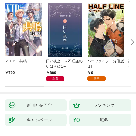
ＶＩＰ 共鳴
円い夜空 ～不眠症の
ハーフライン［分冊版
死に
いばら姫1～
１]
は、
験を
880
0
792
6
た。
新着
無料
新刊配信予定
ランキング
キャンペーン
無料