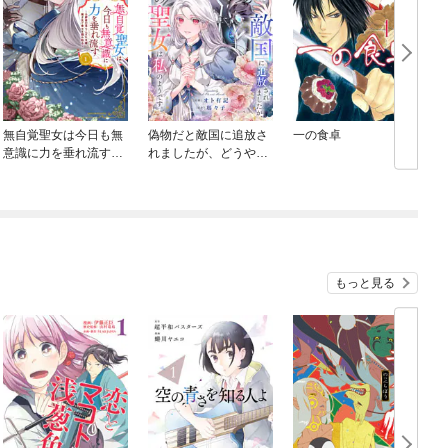
無自覚聖女は今日も無
偽物だと敵国に追放さ
一の食卓
意識に力を垂れ流す
れましたが、どうやら
～公爵家の落ちこぼれ
本物の聖女は私のよう
令嬢、嫁ぎ先で幸せを
です。
掴み取る～
もっと見る