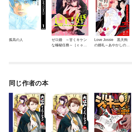
孤高の人
ゼロ婚 ～甘くキケン
Love Jossie 黒天狗
な極秘任務～［ｃｏｍ
の婚礼～あやかしの旦
ｉｃ ｔｉｎｔ］ 分
那様に攫われて～
冊版
同じ作者の本