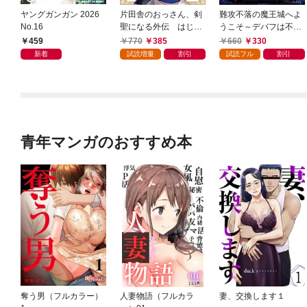
ヤングガンガン 2026
片田舎のおっさん、剣
難攻不落の魔王城へよ
No.16
聖になる外伝 はじま
うこそ～デバフは不要
りの魔法剣士 1巻
と勇者パーティーを追
459
770
385
660
330
い出された黒魔導士、
新着
試読増量
割引
試読フル
割引
魔王軍の最高幹部に迎
えられる～ １巻
青年マンガのおすすめ本
奪う男（フルカラー）
人妻物語（フルカラ
妻、交換します１