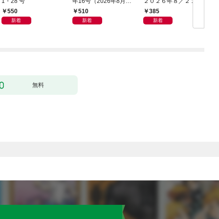
1・28 号
年16号（2026年8月7
２０２６年８／２１・
日発売）
２８合併号
550
510
385
新着
新着
新着
無料