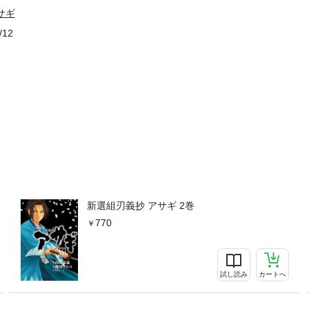
サギ
/12
新選組刃義抄 アサギ 2巻
770
試し読み
カートへ