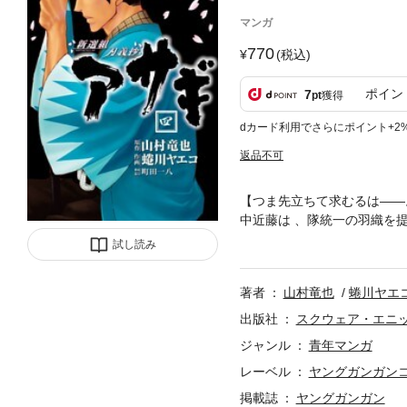
マンガ
770
(税込)
ポイン
7
pt
獲得
dカード利用でさらにポイント+2
返品不可
【つま先立ちて求むるは――
中近藤は 、隊統一の羽織を
立てる…。(C)2010 Tatsuya Ya
試し読み
著者
山村竜也
蜷川ヤエ
出版社
スクウェア・エニ
ジャンル
青年マンガ
レーベル
ヤングガンガン
掲載誌
ヤングガンガン