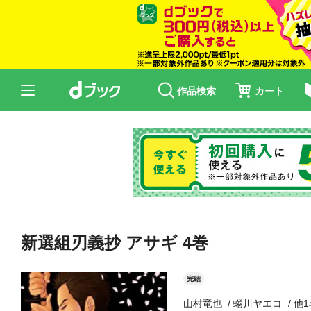
作品検索
カート
新選組刃義抄 アサギ 4巻
完結
山村竜也
蜷川ヤエコ
他1