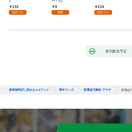
1
ー）01
132
0
214
試読フル
無料
試読フル
新刊配信予定
漫画無料試し読みならdブック
青年マンガ
新選組刃義抄 アサギ
新選組刃