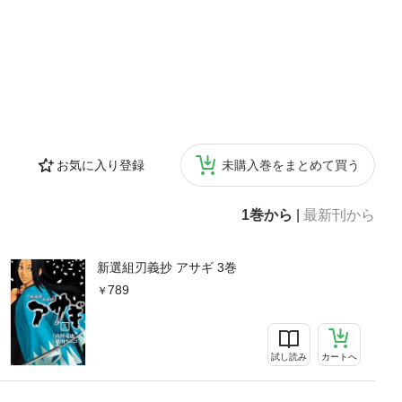
お気に入り登録
未購入巻をまとめて買う
1巻から
|
最新刊から
新選組刃義抄 アサギ 3巻
789
試し読み
カートへ