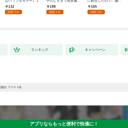
ない（フルカラー） 1
ゲのしすぎで現実無双
に転生したので、歯向
～１
かうヤツはすべてぶん
132
198
165
殴って生きる事にしま
試読フル
試読フル
試読フル
した。１
ランキング
キャンペーン
義抄 アサギ 4巻
アプリならもっと便利で快適に！