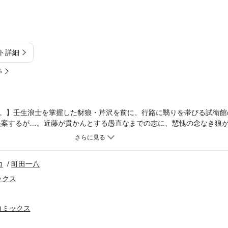
ト詳細
%
。】壬生浪士を掌握した豺狼・芹沢を前に、行路に翳りを帯びる試衛館
提案するが…。近藤が貫かんとする愚直なまでの志に、慙愧の念なき狼
mamura (C)2010 Yaeko Ninagawa (C)2010 Kazuya Machida
コ
町田一八
ックス
コミックス