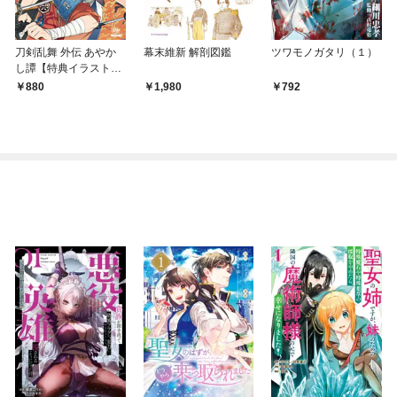
刀剣乱舞 外伝 あやか
幕末維新 解剖図鑑
ツワモノガタリ（１）
し譚【特典イラスト付
き】
880
1,980
792