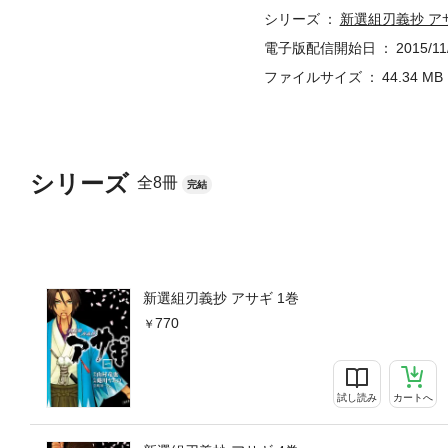
シリーズ
新選組刃義抄 ア
電子版配信開始日
2015/11
ファイルサイズ
44.34 MB
シリーズ
全8冊
完結
新選組刃義抄 アサギ 1巻
770
試し読み
カートへ