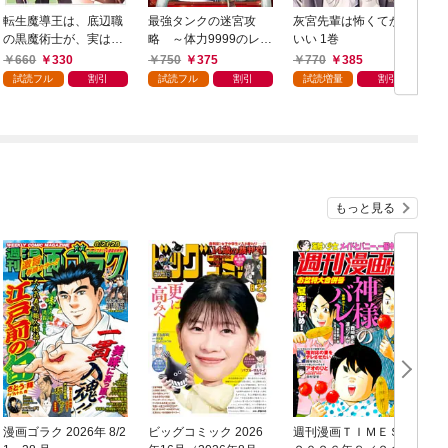
転生魔導王は、底辺職
最強タンクの迷宮攻
灰宮先輩は怖くてかわ
の黒魔術士が、実は最
略 ～体力9999のレア
いい 1巻
強職だと知っている 1
スキル持ちタンク、勇
660
330
750
375
770
385
巻
者パーティーを追放さ
試読フル
割引
試読フル
割引
試読増量
割引
れる～ 1巻
もっと見る
漫画ゴラク 2026年 8/2
ビッグコミック 2026
週刊漫画ＴＩＭＥＳ