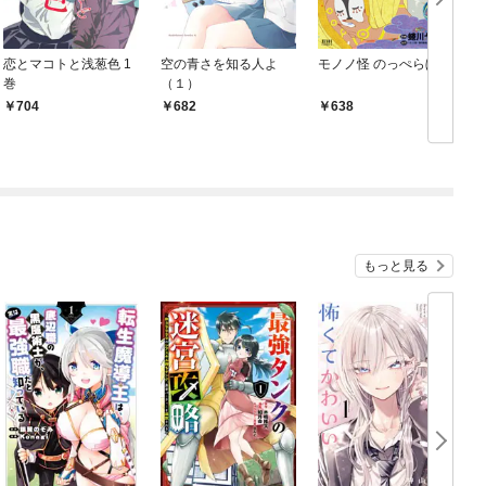
恋とマコトと浅葱色 1
空の青さを知る人よ
モノノ怪 のっぺらぼう
モ
巻
（１）
704
682
638
もっと見る