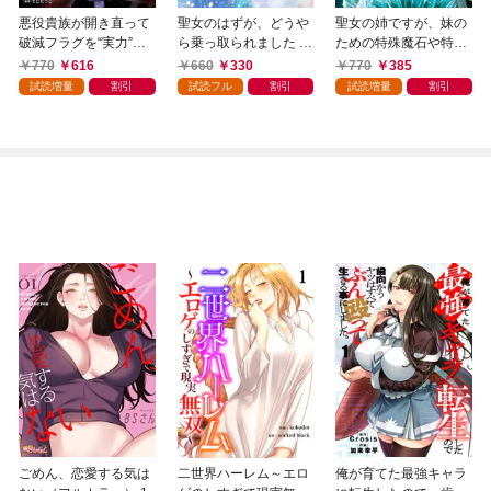
悪役貴族が開き直って
聖女のはずが、どうや
聖女の姉ですが、妹の
破滅フラグを“実力”で
ら乗っ取られました 1
ための特殊魔石や特殊
叩き折っていたら、い
巻
薬草の採取をやめた
770
616
660
330
770
385
つの間にかヒロイン達
ら、隣国の魔術師様の
試読増量
割引
試読フル
割引
試読増量
割引
から英雄視されるよう
元で幸せになりまし
になった件（コミッ
た！（コミック） 1巻
ク） 1巻
ごめん、恋愛する気は
二世界ハーレム～エロ
俺が育てた最強キャラ