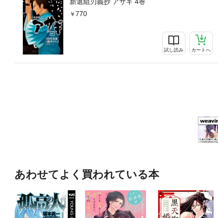
新選組刃義抄 アサギ 4巻
770
試し読み
カートへ
あわせてよく買われている本