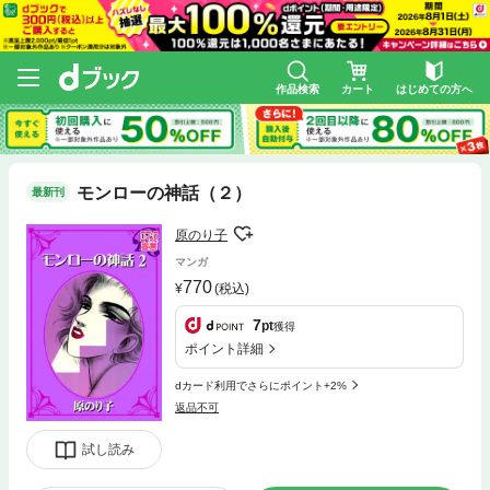
作品検索
カート
はじめての方へ
モンローの神話（２）
最新刊
原のり子
マンガ
770
(税込)
7
pt
獲得
ポイント詳細
dカード利用でさらにポイント+2%
返品不可
試し読み