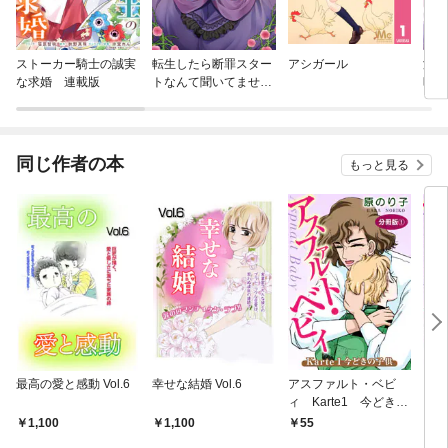
ストーカー騎士の誠実
転生したら断罪スター
アシガール
淡海
な求婚 連載版
トなんて聞いてません
時
っ！ アンソロジーコミ
ック
同じ作者の本
もっと見る
最高の愛と感動 Vol.6
幸せな結婚 Vol.6
アスファルト・ベビ
アス
ィ Karte1 今どきの
ィ 
子供 分冊版1
子供
1,100
1,100
55
2