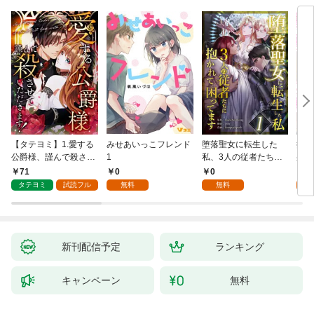
【タテヨミ】1.愛する
みせあいっこフレンド
堕落聖女に転生した
授か
公爵様、謹んで殺させ
1
私、3人の従者たちに
身籠
ていただきます！
抱かれて困ってます 第
して
71
0
0
2
1話
タテヨミ
試読フル
無料
無料
試
新刊配信予定
ランキング
キャンペーン
無料