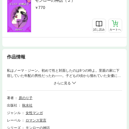
モンローの神話（２）
770
試し読み
カートへ
作品情報
私はノーマ・ジーン。初めて性と対面したのは8つの時よ。里親の家に下
宿していた年配の男性だったわ――。子どもの頃から憧れていた女優にな
るためだったら何でもするわ!! 生活が苦しくてヌードになったことだって
あるのよ。15歳の時に妊娠、3回の結婚や不倫関係など愛されたい一心で
様々な男性と関係を持ってしまい――!?
著者
原のり子
出版社
秋水社
ジャンル
女性マンガ
レーベル
ロマンス宣言
シリーズ
モンローの神話