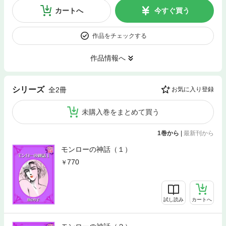
カートへ
今すぐ買う
作品をチェックする
作品情報へ
シリーズ
全2冊
お気に入り登録
未購入巻をまとめて買う
1巻から
|
最新刊から
モンローの神話（１）
770
試し読み
カートへ