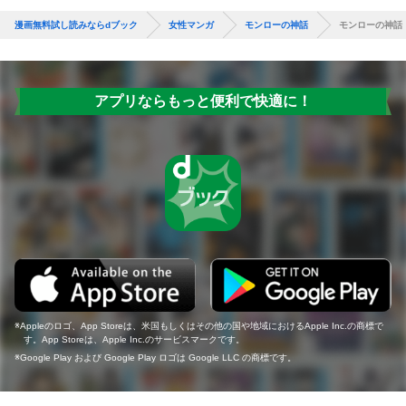
漫画無料試し読みならdブック
女性マンガ
モンローの神話
モンローの神話
アプリならもっと便利で快適に！
Appleのロゴ、App Storeは、米国もしくはその他の国や地域におけるApple Inc.の商標で
す。App Storeは、Apple Inc.のサービスマークです。
Google Play および Google Play ロゴは Google LLC の商標です。