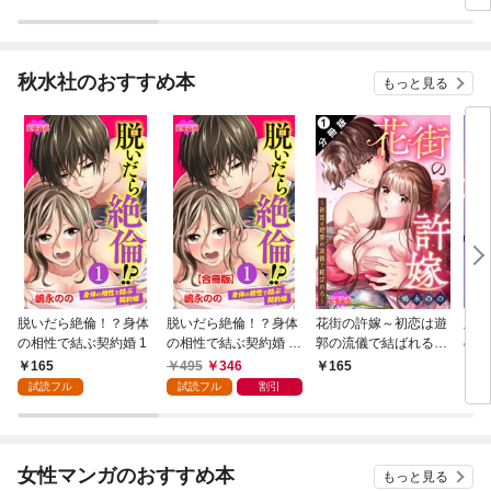
秋水社のおすすめ本
もっと見る
脱いだら絶倫！？身体
脱いだら絶倫！？身体
花街の許嫁～初恋は遊
脱い
の相性で結ぶ契約婚 1
の相性で結ぶ契約婚 合
郭の流儀で結ばれる～
の相
冊版 1
分冊版 1
【単
165
495
346
165
7
試読フル
試読フル
割引
女性マンガのおすすめ本
もっと見る