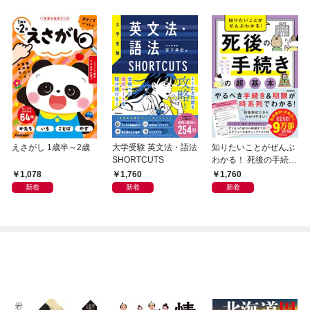
えさがし 1歳半～2歳
大学受験 英文法・語法
知りたいことがぜんぶ
SHORTCUTS
わかる！ 死後の手続き
の超基本
1,078
1,760
1,760
新着
新着
新着