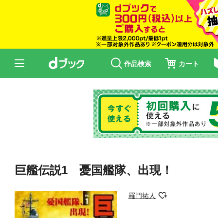
作品検索
カート
巨艦伝説1 憂国艦隊、出現！
羅門祐人