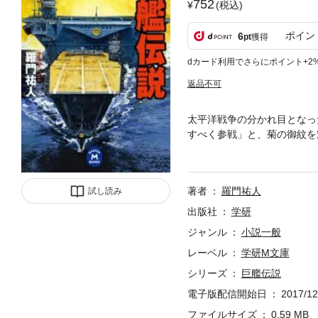
752
(税込)
ポイン
6
pt
獲得
dカード利用でさらにポイント+2
返品不可
太平洋戦争の分かれ目となっ
すべく参戦」と、菊の御紋を
をあげて変わり始めた。
著者
羅門祐人
試し読み
出版社
学研
ジャンル
小説一般
レーベル
学研M文庫
シリーズ
巨艦伝説
電子版配信開始日
2017/12
ファイルサイズ
0.59 MB