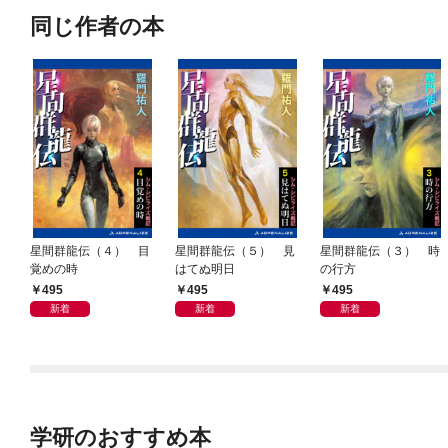
同じ作者の本
星間群龍伝（４） 目
星間群龍伝（５） 見
星間群龍伝（３） 時
覚めの時
はてぬ明日
の行方
495
495
495
新着
新着
新着
学研のおすすめ本