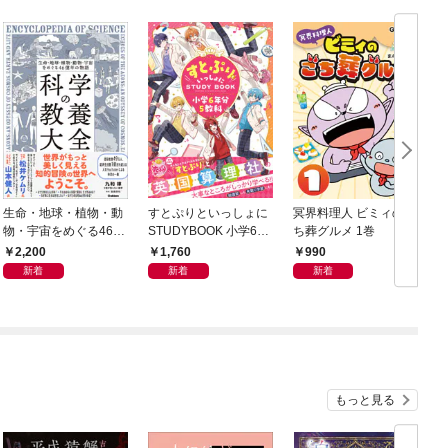
生命・地球・植物・動
すとぷりといっしょに
冥界料理人 ビミィのご
F
物・宇宙をめぐる46億
STUDYBOOK 小学6年
ち葬グルメ 1巻
年の物語 科学の教養大
分5教科
2,200
1,760
990
全
新着
新着
新着
もっと見る