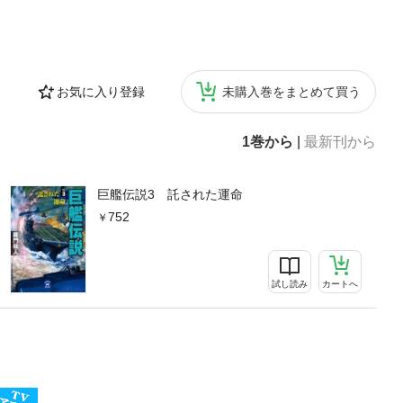
お気に入り登録
未購入巻をまとめて買う
1巻から
|
最新刊から
巨艦伝説3 託された運命
752
試し読み
カートへ