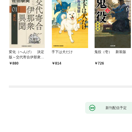
変化（へんげ） 決定
手下は犬だけ
鬼役（壱） 新装版
版～交代寄合伊那衆異
聞（1）～
880
814
726
新刊配信予定