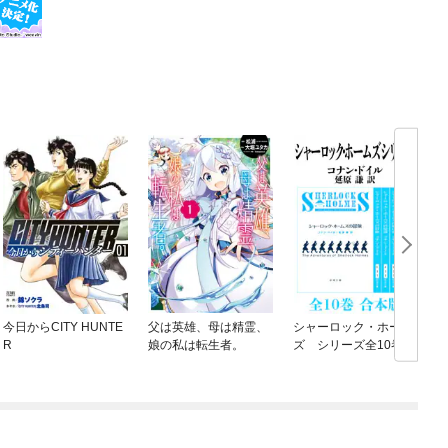
今日からCITY HUNTE
父は英雄、母は精霊、
シャーロック・ホーム
R
娘の私は転生者。
ズ シリーズ全10巻
合本版