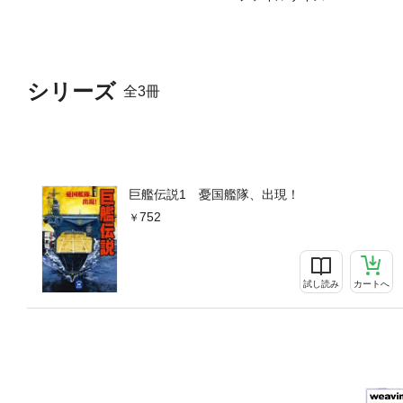
シリーズ
全3冊
巨艦伝説1 憂国艦隊、出現！
752
試し読み
カートへ