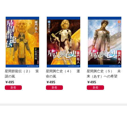
星間群龍伝（２） 策
星間興亡史（４） 運
星間興亡史（５） 未
謀の嵐
命の嵐
来（あす）への希望
495
495
495
新着
新着
新着