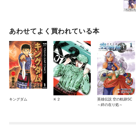
あわせてよく買われている本
キングダム
Ｋ２
英雄伝説 空の軌跡SC
～絆の在り処～