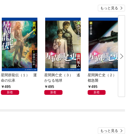
もっと見る
星間群龍伝（１） 運
星間興亡史（３） 遙
星間興亡史（２） 帝
命の伝承
かなる地球
都急襲
495
495
495
新着
新着
新着
もっと見る