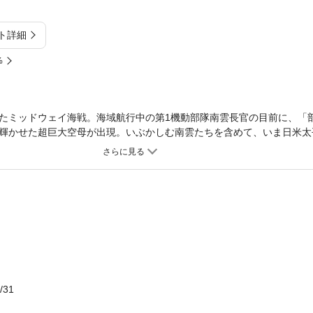
ト詳細
%
たミッドウェイ海戦。海域航行中の第1機動部隊南雲長官の目前に、「
輝かせた超巨大空母が出現。いぶかしむ南雲たちを含めて、いま日米太
/31