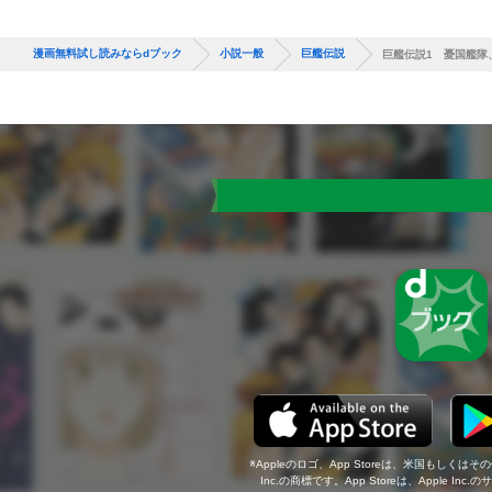
漫画無料試し読みならdブック
小説一般
巨艦伝説
巨艦伝説1 憂国艦隊
Appleのロゴ、App Storeは、米国もしくはそ
Inc.の商標です。App Storeは、Apple In