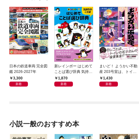
日本の鉄道車両 完全図
新レインボー はじめて
まいど！ ようかい不動
鑑 2026-2027年
ことば選び辞典 気持ち
産 203号室は、トイレ
のことば
の花子さんの部屋？
3,300
1,870
1,430
新着
新着
新着
小説一般のおすすめ本