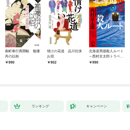
南町奉行異聞帖 襤褸
情けの花道 品川任侠
北海道周遊殺人ルート
舟の以栢
お宿
～西村京太郎トラベル
ミステリー・セレクシ
990
902
990
ョン（1）～
ランキング
キャンペーン