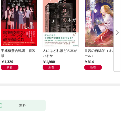
平成猿蟹合戦図 新装
人にはどれほどの本が
皇宮の自鳴琴（オルゴ
版
いるか
ール）
1,320
1,980
814
新着
新着
新着
無料