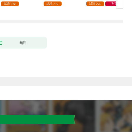
ック） 分冊版 1
どうやら違うようです
試読フル
試読フル
試読フル
割引
（コミック） 分冊版 1
版
無料