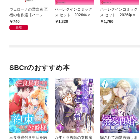
ヴェローナの君臨者 至
ハーレクインコミック
ハーレクインコミック
福の名作選【ハーレク
ス セット 2026年 vo
ス セット 2026年 vo
イン・イマージュ版】
l.868
l.902
740
1,320
1,760
新着
SBCrのおすすめ本
三食昼寝付き生活を約
万年ヒラ教師の支援魔
騙されて溺愛再婚しま