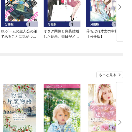
BLゲームの主人公の弟
オタク同僚と偽装結婚
落ちぶれ才女の幸福
であることに気がつき
した結果、毎日がメッ
【分冊版】
ました【分冊版】
チャ楽しいんだけど！
【分冊版】
もっと見る