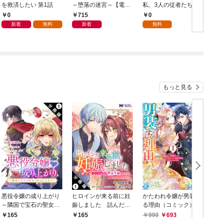
を救済したい 第1話
～堕落の迷宮～【電子
私、3人の従者たちに
単行本版】 第1巻
抱かれて困ってます 第
0
715
0
1話
新着
無料
新着
無料
もっと見る
悪役令嬢の成り上がり
ヒロインが来る前に妊
かたわれ令嬢が男装す
～隣国で宝石の聖女と
娠しました 詰んだは
る理由（コミック） 1
呼ばれるまで～（コミ
ずの悪役令嬢ですが、
165
165
990
693