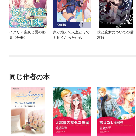
イタリア富豪と愛の形
家が燃えて人生どうで
僕と魔女についての備
見【分冊】
も良くなったから、残
忘録
ったなけなしの金でダ
ークエルフの奴隷を買
った。【分冊版】
同じ作者の本