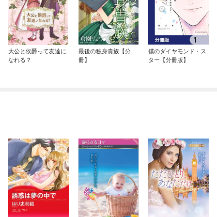
大公と侯爵って友達に
最後の独身貴族【分
僕のダイヤモンド・ス
なれる？
冊】
ター【分冊版】