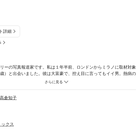
ト詳細
%
フリーの写真報道家です。私は１年半前、ロンドンからミラノに取材対
5歳）と出会いました。彼は大富豪で、控え目に言ってもイイ男。熱病
したけど…。実はとんでもなく横暴で、結婚前は仕事に理解があったの
仕事やめろとか！ 挙句、部屋に監禁されたので窓を破りそのまま別居
高倉知子
ミックス