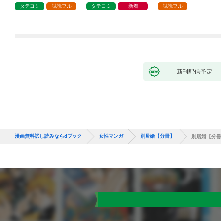
タテヨミ
試読フル
タテヨミ
新着
試読フル
新刊配信予定
漫画無料試し読みならdブック
女性マンガ
別居婚【分冊】
別居婚【分冊