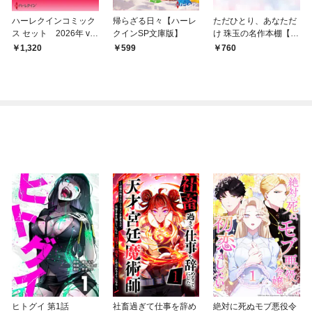
ハーレクインコミック
帰らざる日々【ハーレ
ただひとり、あなただ
ス セット 2026年 vo
クインSP文庫版】
け 珠玉の名作本棚【ハ
l.847
ーレクイン文庫版】
1,320
599
760
ヒトグイ 第1話
社畜過ぎて仕事を辞め
絶対に死ぬモブ悪役令