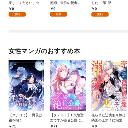
束してください、公爵
術師、最強の賢者にな
した！ 第1話
様 1話
る～不人気の支援魔術
0
0
0
師は給料泥棒だと魔術
無料
無料
無料
大学をクビになった
が、出世した元教え子
たちのおかげで何も困
らない件～ 第1話
女性マンガのおすすめ本
【タテヨミ】1.野茨は
【タテヨミ】1.欠陥聖
売られた辺境伯令嬢は
霜を抱く
女ですが絶倫公爵にす
隣国の王太子に溺愛さ
がられています
れる 1
71
71
0