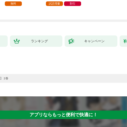
家の生贄（１）」
ら、隣国の魔術師様の
【第1話】
無料
試読増量
割引
元で幸せになりまし
た！（コミック） 1巻
ランキング
キャンペーン
】 2巻
アプリならもっと便利で快適に！