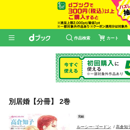
作品検索
カート
別居婚【分冊】 2巻
完結
ルーシー･ゴードン
高倉知