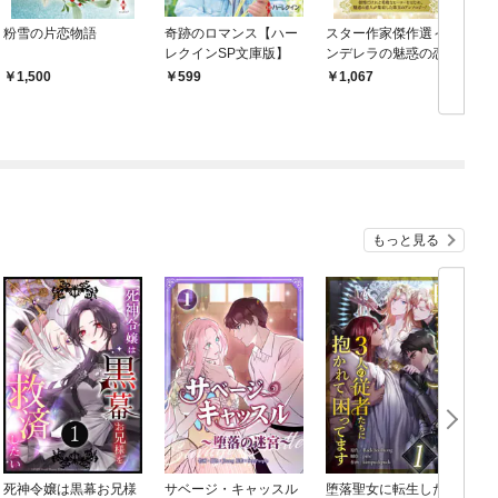
粉雪の片恋物語
奇跡のロマンス【ハー
スター作家傑作選～シ
レクインSP文庫版】
ンデレラの魅惑の恋人
～
1,500
599
1,067
もっと見る
死神令嬢は黒幕お兄様
サベージ・キャッスル
堕落聖女に転生した