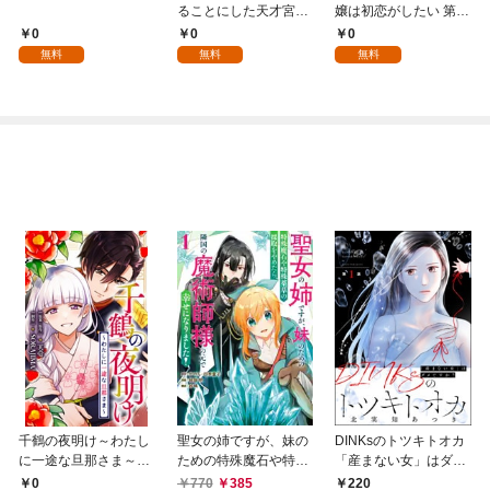
ることにした天才宮廷
嬢は初恋がしたい 第1
魔術師～辺境の地でス
話
0
0
0
ローライフを夢見る
無料
無料
無料
が、不届き者を倒して
いたら『最果ての魔
女』と呼ばれるように
なる～ 第1話
千鶴の夜明け～わたし
聖女の姉ですが、妹の
DINKsのトツキトオカ
に一途な旦那さま～
ための特殊魔石や特殊
「産まない女」はダメ
【分冊版】 1話「北条
薬草の採取をやめた
ですか？（分冊版）
0
770
385
220