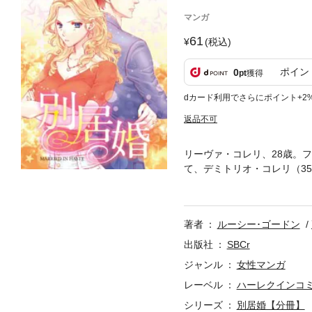
マンガ
61
(税込)
ポイン
0
pt
獲得
dカード利用でさらにポイント+2
返品不可
リーヴァ・コレリ、28歳。
て、デミトリオ・コレリ（3
ち、出会いから１週間で結婚
の都合を優先しろとかいっそ
た。そして…？
著者
ルーシー･ゴードン
出版社
SBCr
ジャンル
女性マンガ
レーベル
ハーレクインコ
シリーズ
別居婚【分冊】