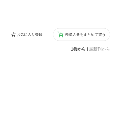
お気に入り登録
未購入巻をまとめて買う
1巻から
|
最新刊から