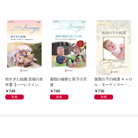
幼すぎた結婚 至福の名
薬指の秘密と双子の天
仮面の下の純潔 キャロ
作選【ハーレクイン・
使
ル・モーティマー・コ
イマージュ版】
レクション【ハーレク
740
740
730
イン・マスターピース
新着
新着
新着
版】