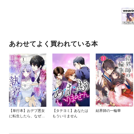
あわせてよく買われている本
【単行本】おデブ悪女
【タテヨミ】あなたは
結界師の一輪華
に転生したら、なぜか
もういりません
ラスボス王子様に執着
されています