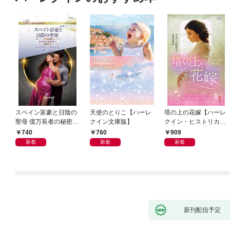
スペイン富豪と日陰の
天使のとりこ【ハーレ
塔の上の花嫁【ハーレ
聖母 億万長者の秘密同
クイン文庫版】
クイン・ヒストリカ
盟 II ハーレクイン・ロ
ル・スペシャル版】
740
760
909
マンス～純潔のシンデ
新着
新着
新着
レラ～
新刊配信予定