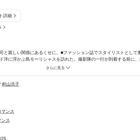
ト詳細
%
司と親しい関係にあるくせに。■ファッション誌でスタイリストとして
ド洋に浮かぶ島モーリシャスを訪れた。撮影隊の一行が到着する前に、
派に果たせば、アシスタントから昇格できるかも……。炎天下でタクシ
引かれる。浅黒い肌、サングラスをかけていても精悍な容貌のうかがえ
ピアーズのことを思い出させた。ばかね、あの人のことは忘れたはずじ
村山汎子
なのは、男性ではなく仕事なのよ。ところが、ホテルの部屋でシャワー
影を重ねた男性が突然やってきた。リックと名乗る彼は、どうやらガブ
ロマンス
マンス
/25