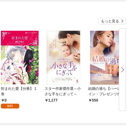
もっと見る
拒まれた愛【分冊】 1
スター作家傑作選～小
結婚の過ち【ハーレク
巻
さな手をにぎって～
イン・プレゼンツ作家
シリーズ別冊版】
0
1,177
550
無料