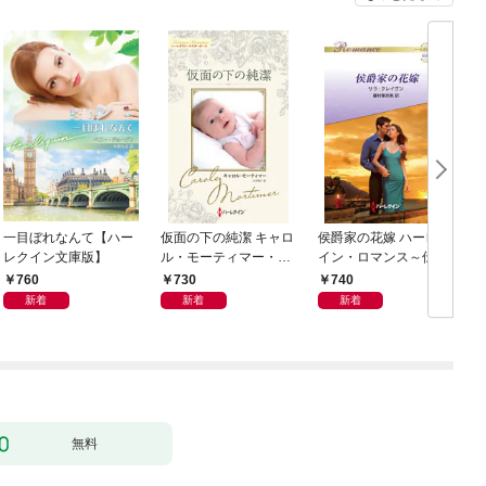
一目ぼれなんて【ハー
仮面の下の純潔 キャロ
侯爵家の花嫁 ハーレク
レクイン文庫版】
ル・モーティマー・コ
イン・ロマンス～伝説
レクション【ハーレク
の名作選～【ハーレク
760
730
740
イン・マスターピース
イン・ロマンス版】
新着
新着
新着
版】
無料