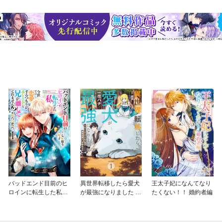
バッドエンド目前のヒ
異世界転移したら愛犬
王太子妃になんてなり
ロインに転生した私、
が最強になりました ～
たくない！！ 婚約者編
今世では恋愛するつも
シルバーフェンリルと
りがチートな兄が離し
俺が異世界暮らしを始
てくれません！？@C
めたら～ THE COMIC