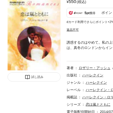
550
(税込)
ポイン
5
pt
獲得
dカード利用でさらにポイント+2
返品不可
誘惑するのはやめて。私の上
は、真冬のロンドンからイン
をするためだ。この役目を立
彼女は、一人の男性に注意を
ガブリエラにかつての婚約者
著者
ロザリー・アッシュ
に裏切られた私の人生に必要
女のところへ、ピアーズの面
出版社
ハーレクイン
試し読み
ーシュラの不倫相手らしい。
ジャンル
ハーレクイン
レーベル
ハーレクイン・
掲載誌
ハーレクイン・ロ
シリーズ
恋は嵐とともに
電子版配信開始日
2014/07