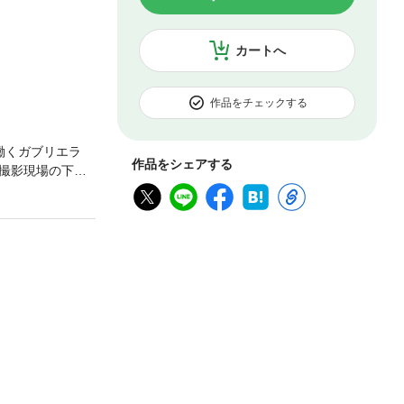
カートへ
作品をチェックする
働くガブリエラ
作品をシェアする
撮影現場の下見
ーを待っていた
る彼は、なぜか
ゃない。婚約者
を浴びおえた彼
リエラの上司ア