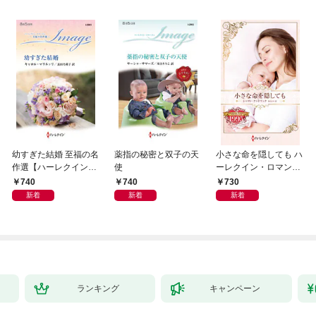
幼すぎた結婚 至福の名
薬指の秘密と双子の天
小さな命を隠しても ハ
作選【ハーレクイン・
使
ーレクイン・ロマン
イマージュ版】
ス・タイムマシン
740
740
730
新着
新着
新着
ランキング
キャンペーン