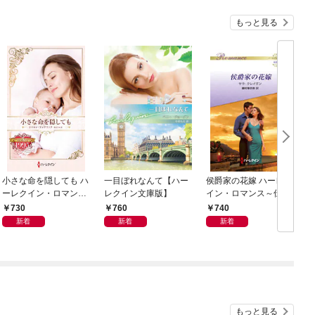
もっと見る
小さな命を隠しても ハ
一目ぼれなんて【ハー
侯爵家の花嫁 ハーレク
ーレクイン・ロマン
レクイン文庫版】
イン・ロマンス～伝説
ス・タイムマシン
の名作選～【ハーレク
730
760
740
イン・ロマンス版】
新着
新着
新着
もっと見る