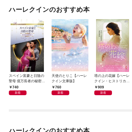
ハーレクインのおすすめ本
スペイン富豪と日陰の
天使のとりこ【ハーレ
塔の上の花嫁【ハーレ
聖母 億万長者の秘密同
クイン文庫版】
クイン・ヒストリカ
盟 II ハーレクイン・ロ
ル・スペシャル版】
740
760
909
マンス～純潔のシンデ
新着
新着
新着
レラ～
ハーレクインのおすすめ本