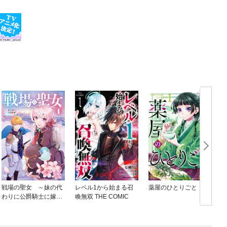
戦場の聖女 ～妹の代
レベル1から始まる召
薬屋のひとりごと
わりに公爵騎士に嫁ぐ
喚無双 THE COMIC
ことになりましたが、
今は幸せです～