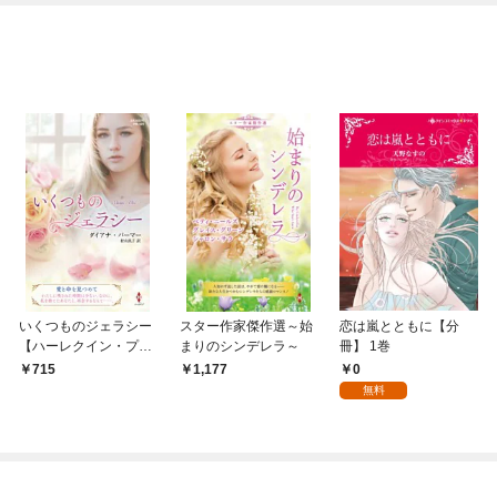
OMIC
いくつものジェラシー
スター作家傑作選～始
恋は嵐とともに【分
【ハーレクイン・プレ
まりのシンデレラ～
冊】 1巻
ゼンツ作家シリーズ別
0
715
1,177
冊版】
無料