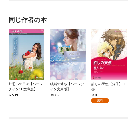
同じ作者の本
片思いの日々【ハーレ
結婚の過ち【ハーレク
許しの天使【分冊】 1
クインSP文庫版】
イン文庫版】
巻
0
539
682
無料