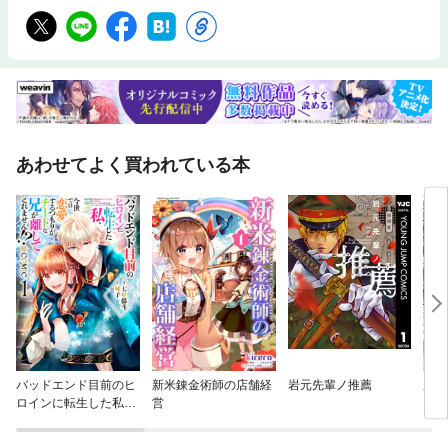
あわせてよく買われている本
バッドエンド目前のヒ
新米錬金術師の店舗経
岩元先輩ノ推薦
魔力
ロインに転生した私、
営
～そ
今世では恋愛するつも
い、
りがチートな兄が離し