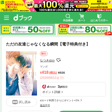
作品検索
カート
はじめての方へ
ただの友達じゃなくなる瞬間【電子特典付き】
割引
なつきゆか
マンガ
418
(税込)
836
(2026/08/13まで)
3
pt
獲得
ポイント詳細
dカード利用でさらにポイント+2%
試し読み
返品不可