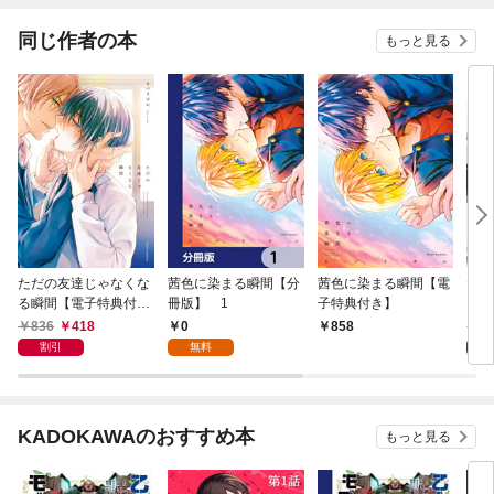
てくれません！？@C
OMIC
同じ作者の本
もっと見る
ただの友達じゃなくな
茜色に染まる瞬間【分
茜色に染まる瞬間【電
ただ
る瞬間【電子特典付
冊版】 1
子特典付き】
る瞬
き】
漫画
836
418
0
1,
858
割引
無料
KADOKAWAのおすすめ本
もっと見る