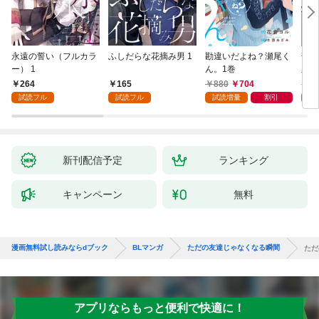
永遠の誓い（フルカラ
ふしだらな花摘み男 1
勘違いだよね？瀬尾く
薄明
ー） 1
ん。1巻
版】
264
165
880
704
8
試読フル
試読フル
試読増量
割引
試
新刊配信予定
ランキング
キャンペーン
無料
漫画無料試し読みならdブック
BLマンガ
ただの友達じゃなくなる瞬間
ただ
アプリならもっと便利で快適に！