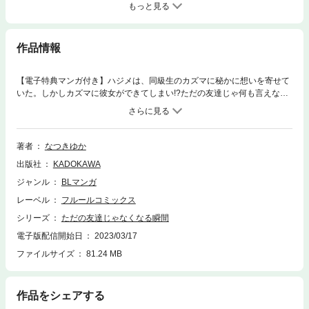
もっと見る
作品情報
【電子特典マンガ付き】ハジメは、同級生のカズマに秘かに想いを寄せて
いた。しかしカズマに彼女ができてしまい!?ただの友達じゃ何も言えな
い。それなら……。想いを打ち明けたハジメにカズマは……。＊「これで
ただの友達にも戻れねーな」＊ＳＮＳで大人気のスクールＢＬが描き下ろ
しを加えて、待望のコミックス化！
著者
なつきゆか
出版社
KADOKAWA
ジャンル
BLマンガ
レーベル
フルールコミックス
シリーズ
ただの友達じゃなくなる瞬間
電子版配信開始日
2023/03/17
ファイルサイズ
81.24 MB
作品をシェアする