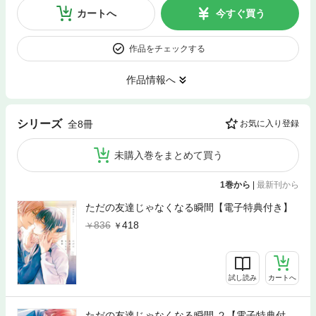
カートへ
今すぐ買う
作品をチェックする
作品情報へ
シリーズ
全8冊
お気に入り登録
未購入巻をまとめて買う
1巻から
|
最新刊から
ただの友達じゃなくなる瞬間【電子特典付き】
836
418
試し読み
カートへ
ただの友達じゃなくなる瞬間 ２【電子特典付