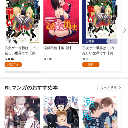
乙女ゲー世界はモブに
淫獄団地【第1話】
乙女ゲー世界はモブに
私、
厳しい世界です【共和
厳しい世界です【共和
をテ
国編】 ０１
国編】【分冊版】 1
パイ
836
0
0
181
を頑
試読フル
無料
版】
BLマンガのおすすめ本
もっと見る