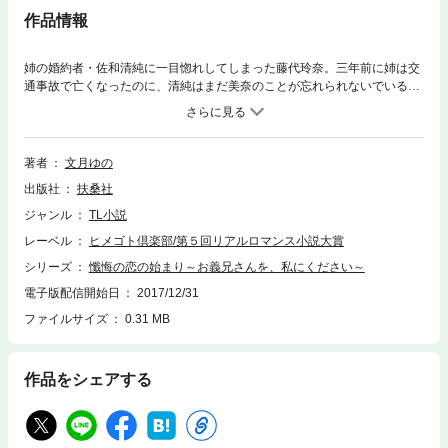
作品情報
姉の婚約者・佐和清純に一目惚れしてしまった藤代玲奈。三年前に姉は交
通事故で亡くなったのに、清純はまだ美奈のことが忘れられないでいる。
三周忌の命日、玲奈は清純を自宅に招く。彼のためにひいたDiorのグロス
ルージュ。その口紅の意味は「ずっとあなたが欲しかった」。服を脱がさ
れ、待ち望んでいた彼とのセックス。玲奈は、美奈に懺悔しつつも、清純
の手で与えられる、とろけるような快楽に溺れていった…。
著者
文月ゆの
出版社
扶桑社
ジャンル
TL小説
レーベル
ヒメゴト倶楽部/第５回リアルロマンス小説大賞
シリーズ
懺悔の恋の始まり～お義兄さんを、私にください～
電子版配信開始日
2017/12/31
ファイルサイズ
0.31 MB
作品をシェアする