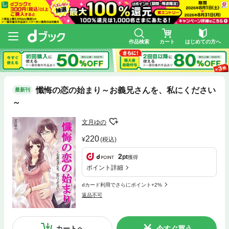
作品検索
カート
はじめての方へ
懺悔の恋の始まり～お義兄さんを、私にください
最新刊
～
文月ゆの
220
(税込)
2
pt
獲得
ポイント詳細
dカード利用でさらにポイント+2%
返品不可
カートへ
今すぐ買う