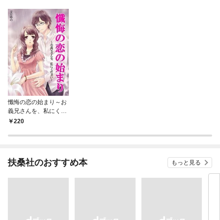
懺悔の恋の始まり～お
義兄さんを、私にくだ
さい～
220
扶桑社のおすすめ本
もっと見る