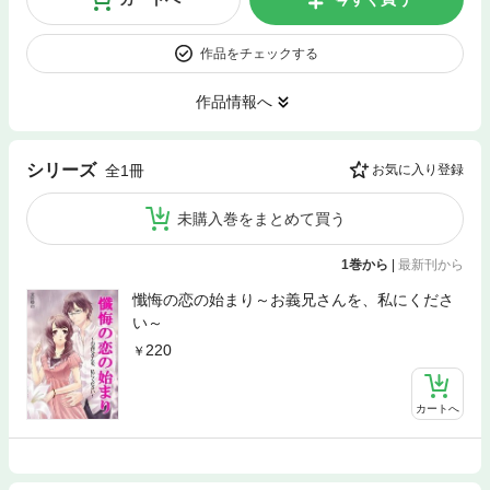
作品をチェックする
作品情報へ
シリーズ
全1冊
お気に入り登録
未購入巻をまとめて買う
1巻から
|
最新刊から
懺悔の恋の始まり～お義兄さんを、私にくださ
い～
220
カートへ