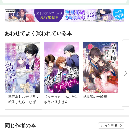
あわせてよく買われている本
【単行本】おデブ悪女
【タテヨミ】あなたは
結界師の一輪華
バッ
に転生したら、なぜか
もういりません
ロイ
ラスボス王子様に執着
今世
されています
りが
てく
OMI
同じ作者の本
もっと見る