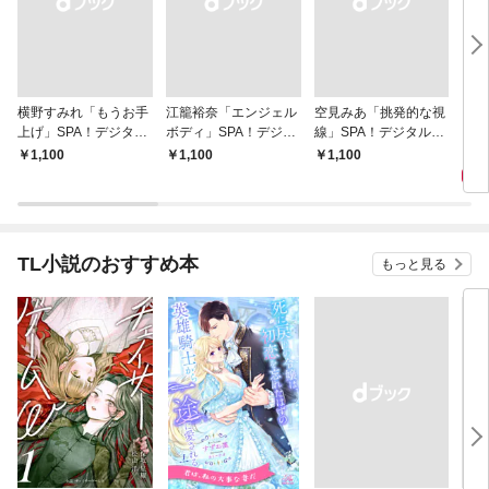
横野すみれ「もうお手
江籠裕奈「エンジェル
空見みあ「挑発的な視
アイ
上げ」SPA！デジタル
ボディ」SPA！デジタ
線」SPA！デジタル写
と“
写真集
ル写真集
真集
自分
1,
￥1,100
￥1,100
￥1,100
の5
TL小説のおすすめ本
もっと見る