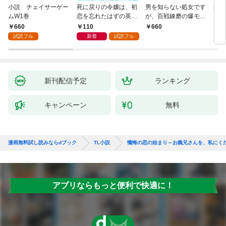
小説 チェイサーゲー
死に戻りの令嬢は、初
男を知らない処女です
身代
ムW1巻
恋を忘れたはずの英雄
が、百戦錬磨の爆モテ
され
騎士から一途に愛され
護衛騎士様をえっちに
代役
660
110
￥660
￥1,
る【１】
誘惑してみます！
を注
試読フル
新着
試読フル
新刊配信予定
ランキング
キャンペーン
無料
漫画無料試し読みならdブック
TL小説
懺悔の恋の始まり～お義兄さんを、私にく
アプリならもっと便利で快適に！