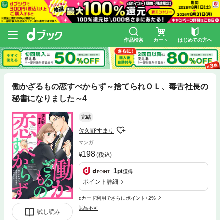
作品検索
カート
はじめての方へ
働かざるもの恋すべからず～捨てられＯＬ、毒舌社長の
秘書になりました～4
完結
佐久野すまり
マンガ
198
(税込)
1
pt
獲得
ポイント詳細
dカード利用でさらにポイント+2%
返品不可
試し読み