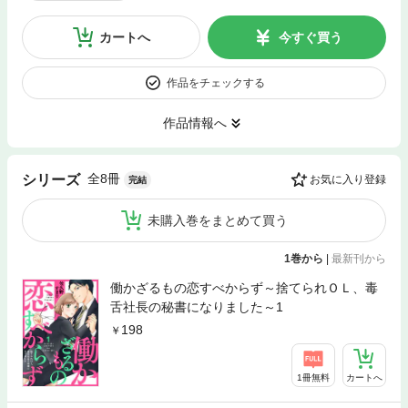
カートへ
今すぐ買う
作品をチェックする
作品情報へ
全8冊
シリーズ
お気に入り登録
完結
未購入巻をまとめて買う
1巻から
|
最新刊から
働かざるもの恋すべからず～捨てられＯＬ、毒
舌社長の秘書になりました～1
198
1冊無料
カートへ