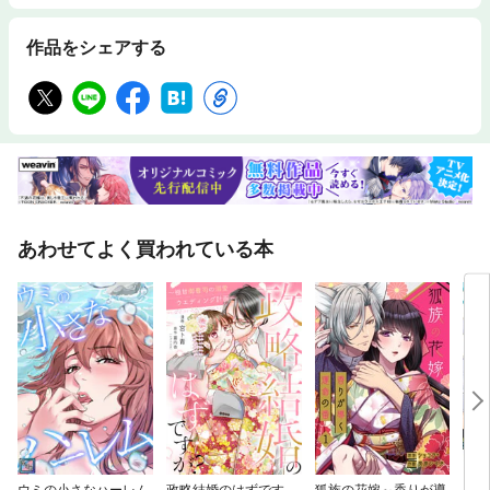
作品をシェアする
あわせてよく買われている本
ウミの小さなハーレム
政略結婚のはずです
狐族の花嫁～香りが導
クー