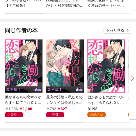
【全年齢版】
が？ ～極甘御曹司の溺
く運命の番～【ページ
モー
愛ウエディング計画～
版】
止ま
同じ作者の本
もっと見る
働かざるもの恋すべか
最高の沼婚～私たちの
働かざるもの恋すべか
最高
らず～捨てられＯＬ、
カンケイは普通じゃな
らず～捨てられＯＬ、
カン
毒舌社長の秘書になり
い～【合本版】1
毒舌社長の秘書になり
い～
1,386
1,100
792
627
198
1
ました～【合本版】1
ました～1
割引
割引
試読フル
試