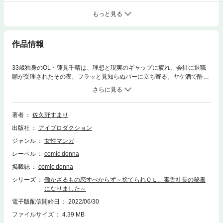
もっと見る
作品情報
33歳独身のOL・蓮見千晴は、理想と現実のギャップに疲れ、会社に退職
願が受理されたその夜、フラッと見知らぬバーに立ち寄る。ヤケ酒で酔っ
た千晴は、隣に座った行きずりの紳士に絡み始め、目が覚めたらホテル
で、ショーツ1枚の自分と、その紳士が同じベッドで寝ていた!?まったく
記憶がない千晴だったが、その紳士から動画や写真を撮ったからと脅迫さ
れ、そしてなぜか、ウチで雇ってやるから面接に来いと勧誘を受ける。渡
著者
佐久野すまり
された名刺には、有名専門商社の社長の文字が…!?そして言い渡された仕
出版社
アイプロダクション
事は社長の専属秘書!?最悪の出会いで、最悪の男の会社に転職というトチ
くるった再スタートを切った千晴は、他の役員付き秘書たちの嫉妬とけん
ジャンル
女性マンガ
制に翻弄されるはめに…!?何かいわくがありそうな秘書課課長との関係
レーベル
comic donna
や、社長が千晴を雇った真意がわからぬまま、千晴は社長のために働く
が…!?
掲載誌
comic donna
シリーズ
働かざるもの恋すべからず～捨てられＯＬ、毒舌社長の秘書
になりました～
電子版配信開始日
2022/06/30
ファイルサイズ
4.39 MB