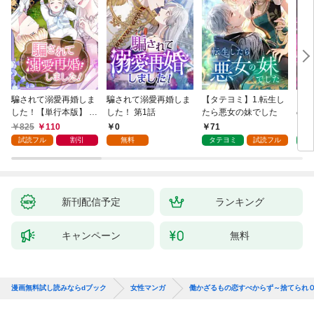
騙されて溺愛再婚しま
騙されて溺愛再婚しま
【タテヨミ】1.転生し
【タ
した！【単行本版】 1
した！ 第1話
たら悪女の妹でした
の私
巻
825
110
0
71
7
試読フル
割引
無料
タテヨミ
試読フル
タ
新刊配信予定
ランキング
キャンペーン
無料
漫画無料試し読みならdブック
女性マンガ
働かざるもの恋すべからず～捨てられ