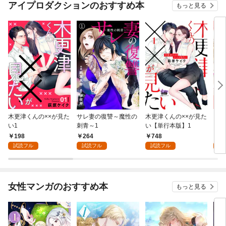
アイプロダクションのおすすめ本
もっと見る
木更津くんの××が見た
サレ妻の復讐～魔性の
木更津くんの××が見た
フレ
い1
刺青～1
い【単行本版】1
くん
失格
198
264
748
1
試読フル
試読フル
試読フル
試
女性マンガのおすすめ本
もっと見る