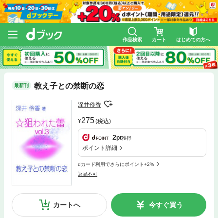
作品検索
カート
はじめての方へ
教え子との禁断の恋
最新刊
深井伶香
275
(税込)
2
pt
獲得
ポイント詳細
dカード利用でさらにポイント+2%
返品不可
カートへ
今すぐ買う