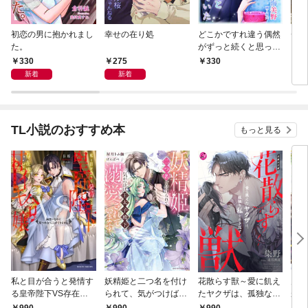
初恋の男に抱かれまし
幸せの在り処
どこかですれ違う偶然
チー
た。
がずっと続くと思って
いた
330
275
330
3
新着
新着
TL小説のおすすめ本
もっと見る
私と目が合うと発情す
妖精姫と二つ名を付け
花散らす獣～愛に飢え
男を
る皇帝陛下VS存在感
られて、気がつけば王
たヤクザは、孤独な私
が、
ゼロの甘イキ令嬢 両
太子殿下に溺愛されて
をかき乱す～
護衛
990
990
990
6