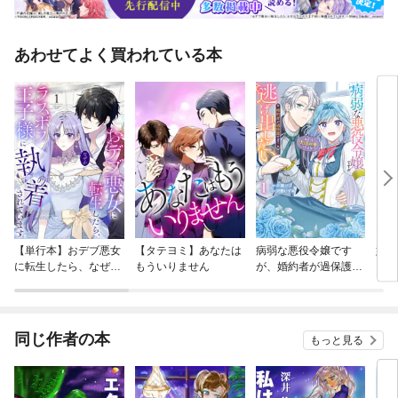
あわせてよく買われている本
【単行本】おデブ悪女
【タテヨミ】あなたは
病弱な悪役令嬢です
妹は
に転生したら、なぜか
もういりません
が、婚約者が過保護す
ラスボス王子様に執着
ぎて逃げ出したい(私
されています
たち犬猿の仲でしたよ
ね！？)
同じ作者の本
もっと見る