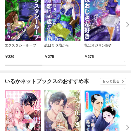
エクスタシーループ
恋は５０歳から
私はオジサン好き
幼稚
よ
220
275
275
2
いるかネットブックスのおすすめ本
もっと見る