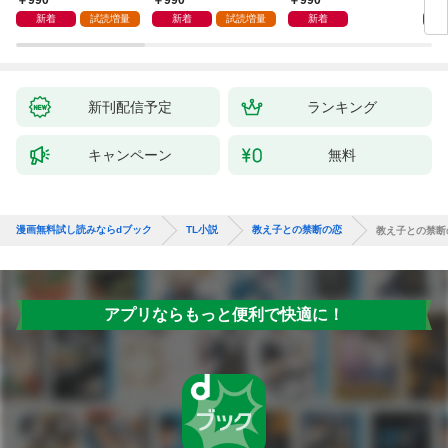
想いなのに見つめ合う
います【dエディショ
誘惑
新着
試読増量
新着
試読増量
新着
ことができません【d
ン】
エディション】
新刊配信予定
ランキング
キャンペーン
無料
漫画無料試し読みならdブック
TL小説
教え子との禁断の恋
教え子との禁断
アプリならもっと便利で快適に！