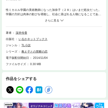
性ミカエル学園の美術教師になった加奈子（２８）はいまだ処女だった。
学園の方針は肉体の歓びを堪能し、社会に喜ばれる人物になることであ
る。加奈子はドクターに名器の持ち主なのに、使わないと錆びると言われ
る。修道院にいた加奈子は男性経験がなかったので焦る。体育教師の東先
生にイジラレ、蜜穴が開花し処女を失いかける。しかし、心は高校二年生
の庸平に向かう。その彼から、先生の処女が欲しいから、あと二年、待っ
著者
深井伶香
ていてと懇願される。
出版社
いるかネットブックス
ジャンル
TL小説
シリーズ
教え子との禁断の恋
電子版配信開始日
2014/11/04
ファイルサイズ
0.30 MB
作品をシェアする