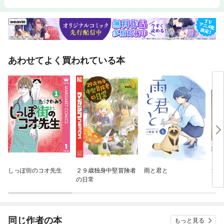
あわせてよく買われている本
しっぽ街のコオ先生
２９歳独身中堅冒険者
雨と君と
波う
の日常
日和
同じ作者の本
もっと見る