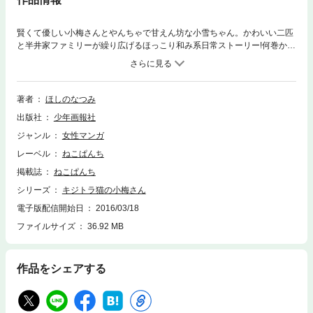
賢くて優しい小梅さんとやんちゃで甘えん坊な小雪ちゃん。かわいい二匹
と半井家ファミリーが繰り広げるほっこり和み系日常ストーリー!何巻から
読んでも癒されます!!!
著者
ほしのなつみ
出版社
少年画報社
ジャンル
女性マンガ
レーベル
ねこぱんち
掲載誌
ねこぱんち
シリーズ
キジトラ猫の小梅さん
電子版配信開始日
2016/03/18
ファイルサイズ
36.92 MB
作品をシェアする