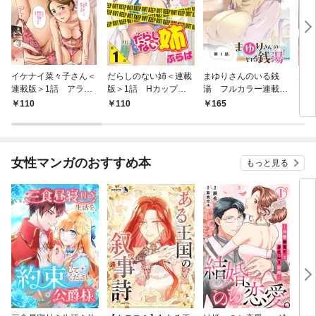
イケナイ菜々子さん＜
だらしのない姉＜連載
まゆりさんのいる銭
元カ
連載版＞1話 アラフ
版＞1話 Hカップの
湯 フルカラー連載
おし
ォー女神と初体験
姉
版 第１話 癒しの谷
話 
110
110
165
1
間からとっておきのご
ノハ
褒美
女性マンガのおすすめ本
もっと見る