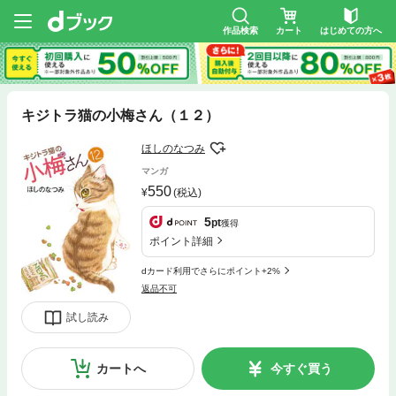
作品検索
カート
はじめての方へ
キジトラ猫の小梅さん（１２）
ほしのなつみ
マンガ
550
(税込)
5
pt
獲得
ポイント詳細
dカード利用でさらにポイント+2%
返品不可
試し読み
カートへ
今すぐ買う