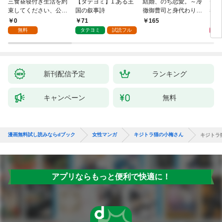
三食昼寝付き生活を約
【タテヨミ】1.ある王
結婚、のち恋愛。～冷
デイ
束してください、公爵
国の叙事詩
徹御曹司と身代わり結
者に
様 1話
婚～1
版】
0
71
0
165
無料
タテヨミ
試読フル
新刊配信予定
ランキング
キャンペーン
無料
漫画無料試し読みならdブック
女性マンガ
キジトラ猫の小梅さん
キジトラ
アプリならもっと便利で快適に！