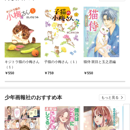
キジトラ猫の小梅さん
子猫の小梅さん（１）
猫侍 斑目と玉之丞編
（１）
550
759
550
少年画報社のおすすめ本
もっと見る