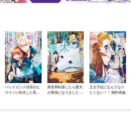
バッドエンド目前のヒ
異世界転移したら愛犬
王太子妃になんてなり
ロインに転生した私、
が最強になりました ～
たくない！！ 婚約者編
今世では恋愛するつも
シルバーフェンリルと
りがチートな兄が離し
俺が異世界暮らしを始
てくれません！？@C
めたら～ THE COMIC
OMIC