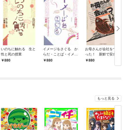
いのちに触れる 生と
イメージをさぐる か
お母さんが会社をつく
性と死の授業
らだ・ことば・イメー
った！ 新鮮で安全な
ジの授業
海の幸、届けます
880
880
880
もっと見る