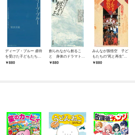
ディープ・ブルー 虐待
創られながら創るこ
みんなが孫悟空 子ど
を受けた子どもたちの
と 身体のドラマトゥ
もたちの“死と再生”の
成長と困難の記録 ア
ルギー
物語
880
880
880
メリカの児童保護ソー
シャルワーク