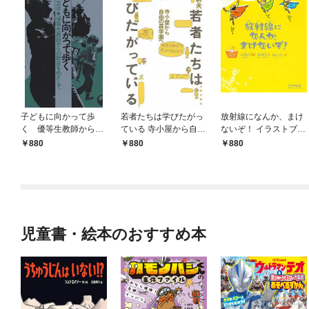
子どもに向かって歩
若者たちは学びたがっ
放射線になんか、まけ
く 優等生教師からの
ている 寺小屋から自由
ないぞ！ イラストブッ
脱皮をめざして
の森学園へ
ク
880
880
880
児童書・絵本のおすすめ本