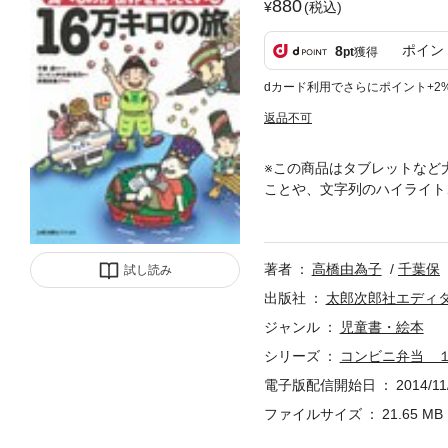
880
(税込)
ポイン
8
pt
獲得
dカード利用でさらにポイント+2
返品不可
※この商品はタブレットなど
ことや、文字列のハイライト
身近なコンビニとコンビニ
ャルウォーターなど最先端の
も。
著者
高橋由為子
千葉保
試し読み
出版社
太郎次郎社エディ
ジャンル
児童書・絵本
シリーズ
コンビニ弁当 
電子版配信開始日
2014/11
ファイルサイズ
21.65 MB