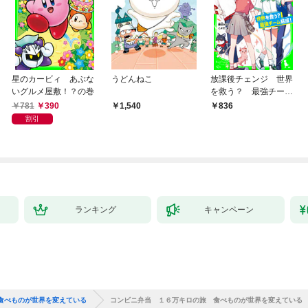
星のカービィ あぶな
うどんねこ
放課後チェンジ 世界
いグルメ屋敷！？の巻
を救う？ 最強チーム
結成！
781
390
1,540
836
割引
ランキング
キャンペーン
食べものが世界を変えている
コンビニ弁当 １６万キロの旅 食べものが世界を変えている