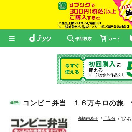
作品検索
カート
コンビニ弁当 １６万キロの旅 
最新刊
高橋由為子
千葉保
他1名