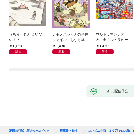
うちゅうじんは いな
カモノハシくんの事件
ウルトラマンテオ
い！？
ファイル おなら爆
＆ 全ウルトラヒーロ
弾！ 危機イッパツ編
ー大集合 あそべるず
1,793
1,430
1,430
かん
新着
新着
新着
新刊配信予定
漫画無料試し読みならdブック
児童書・絵本
コンビニ弁当 １６万キロの旅 