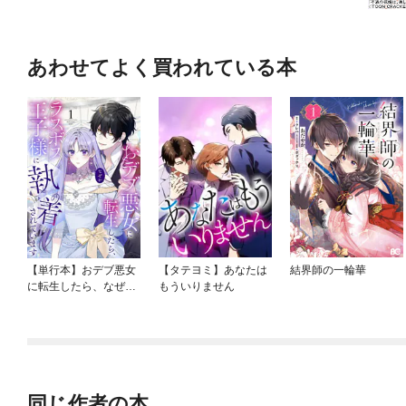
あわせてよく買われている本
【単行本】おデブ悪女
【タテヨミ】あなたは
結界師の一輪華
に転生したら、なぜか
もういりません
ラスボス王子様に執着
されています
同じ作者の本