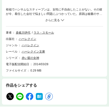
裕福でハンサムなスティーブンは、女性に不自由したことがない。その彼
が今、着任した会社で悩ましい問題にぶつかっていた。原因は秘書のサ
ラ・ムーア――有能で真面目な部下だが、誰もが振り返る美人で、おまけ
に燃えるような赤髪なのだ……！代々スティーブンの家系は赤毛の美人に
めっぽう弱く、最初こそ冷たく無関心な態度を貫いていたスティーブン
も、いつしかサラに惹かれる気持ちをごまかせなくなった。とはいえ自ら
著者
多岐川伊代
ラス・スモール
女性を口説いたことなどないし、しかも相手は秘書。いったいどうすれ
出版社
ハーレクイン
ば、彼女を手に入れられるんだ？
ジャンル
ハーレクイン
レーベル
ハーレクイン文庫
シリーズ
赤い髪の女神
電子版配信開始日
2014/03/28
ファイルサイズ
0.29 MB
作品をシェアする