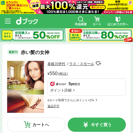
作品検索
カート
はじめての方へ
赤い髪の女神
最新刊
多岐川伊代
ラス・スモール
550
(税込)
5
pt
獲得
ポイント詳細
dカード利用でさらにポイント+2%
返品不可
カートへ
今すぐ買う