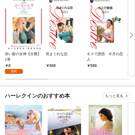
赤い髪の女神【分冊】
気まぐれな恋
キスで誘惑 今月の恋
恋の
1巻
人
0
550
550
5
無料
ハーレクインのおすすめ本
もっと見る