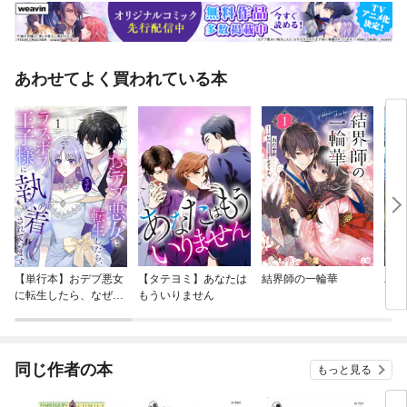
あわせてよく買われている本
【単行本】おデブ悪女
【タテヨミ】あなたは
結界師の一輪華
バッ
に転生したら、なぜか
もういりません
ロイ
ラスボス王子様に執着
今世
されています
りが
てく
OMI
同じ作者の本
もっと見る