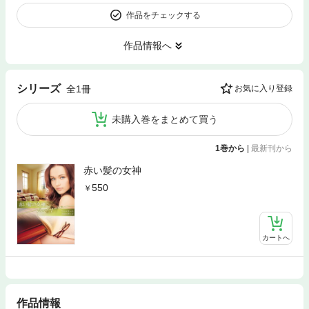
作品をチェックする
作品情報へ
シリーズ
全1冊
お気に入り登録
未購入巻をまとめて買う
1巻から
|
最新刊から
赤い髪の女神
550
カートへ
作品情報