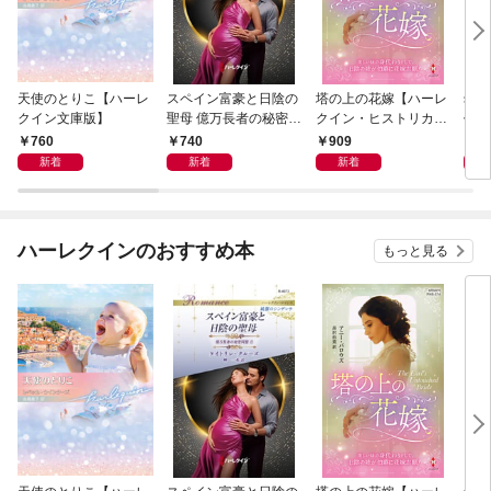
天使のとりこ【ハーレ
スペイン富豪と日陰の
塔の上の花嫁【ハーレ
幼す
クイン文庫版】
聖母 億万長者の秘密同
クイン・ヒストリカ
作選
盟 II ハーレクイン・ロ
ル・スペシャル版】
イマ
760
740
909
7
マンス～純潔のシンデ
新着
新着
新着
レラ～
ハーレクインのおすすめ本
もっと見る