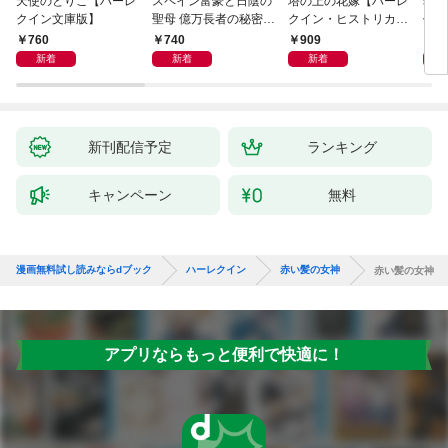
天使のとりこ【ハーレ
スペイン富豪と日陰の
塔の上の花嫁【ハーレ
幼す
クイン文庫版】
聖母 億万長者の秘密同
クイン・ヒストリカ
作選
盟 II ハーレクイン・ロ
ル・スペシャル版】
イマ
760
740
909
7
マンス～純潔のシンデ
新着
新着
新着
レラ～
新刊配信予定
ランキング
キャンペーン
無料
漫画無料試し読みならdブック
ハーレクイン
赤い髪の女神
赤い髪の女神
アプリならもっと便利で快適に！