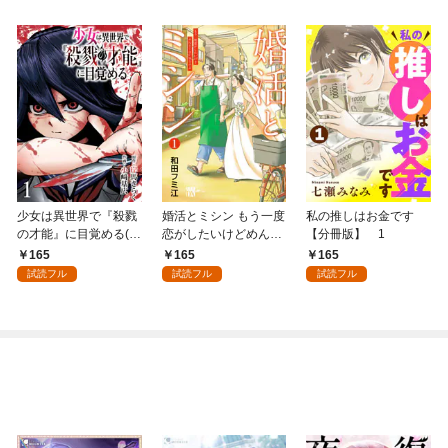
少女は異世界で『殺戮
婚活とミシン もう一度
私の推しはお金です
の才能』に目覚める(話
恋がしたいけどめんど
【分冊版】 1
売り) #1
くさい気もする【分冊
165
165
165
版】 1
試読フル
試読フル
試読フル