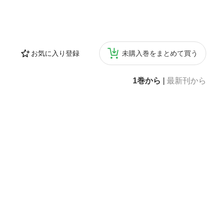
お気に入り登録
未購入巻をまとめて買う
1巻から
|
最新刊から