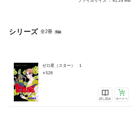
ファイルサイズ
41.29 MB
シリーズ
全2冊
完結
ゼロ星（スター） 1
528
試し読み
カートへ