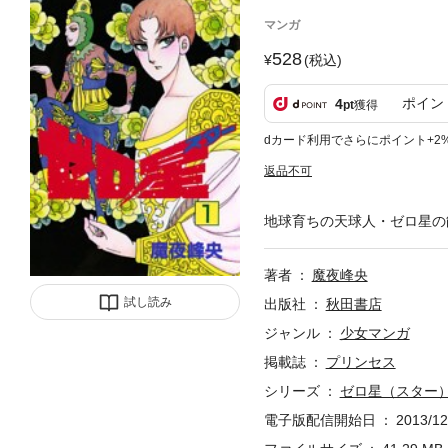
マンガ
528
(税込)
ポイン
4
pt
獲得
dカード利用でさらにポイント+2
返品不可
地球育ちの天球人・ゼロ星の
著者
魔夜峰央
試し読み
出版社
秋田書店
ジャンル
少女マンガ
掲載誌
プリンセス
シリーズ
ゼロ星（スター
電子版配信開始日
2013/12