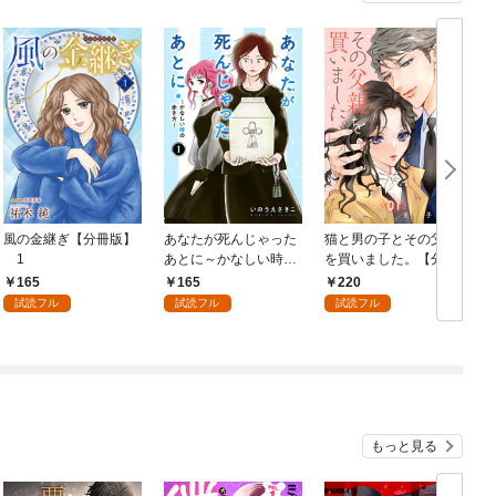
風の金継ぎ【分冊版】
あなたが死んじゃった
猫と男の子とその父親
1
あとに～かなしい時の
を買いました。【分冊
歩き方～【分冊版】
版】 1
り
165
165
220
1
試読フル
試読フル
試読フル
もっと見る