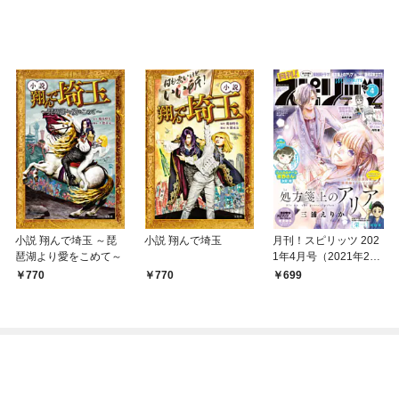
小説 翔んで埼玉 ～琵
小説 翔んで埼玉
月刊！スピリッツ 202
琶湖より愛をこめて～
1年4月号（2021年2月
26日発売号）
770
770
699