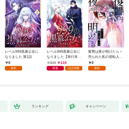
レベル999黒幕公女に
レベル999黒幕公女に
復讐は夜が明けたら～
なりました 第1話
なりました【単行本
売られた私の逆転人生
版】 1巻
(1)
0
825
110
0
無料
新着
試読増量
無料
ランキング
キャンペーン