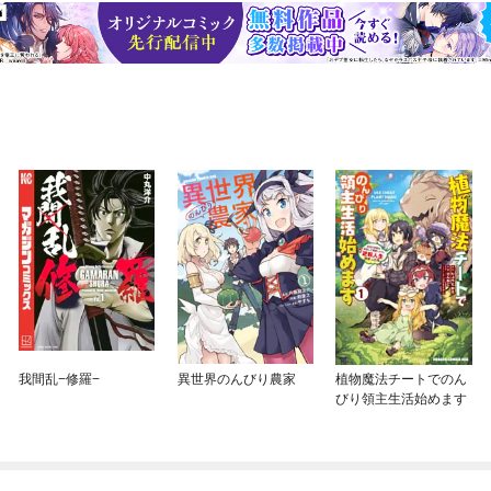
我間乱−修羅−
異世界のんびり農家
植物魔法チートでのん
びり領主生活始めます