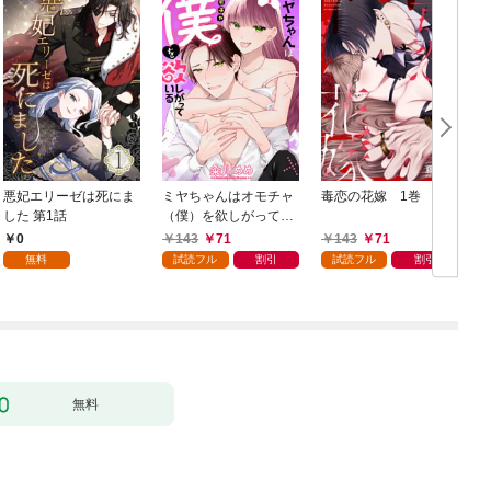
悪妃エリーゼは死にま
ミヤちゃんはオモチャ
毒恋の花嫁 1巻
した 第1話
（僕）を欲しがってい
る 1巻
0
143
71
143
71
無料
試読フル
割引
試読フル
割引
無料