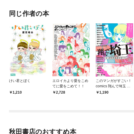
同じ作者の本
けい君とぼく
エロイカより愛をこめ
このマンガがすごい！
てに愛をこめて！！
comics 翔んで埼玉 ア
ンソロジー 埼玉解放戦
1,210
2,728
1,190
線調査報告書
秋田書店のおすすめ本