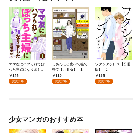
ママ友にハブられてぼ
しあわせは食べて寝て
ワタシダケレス【分冊
っち主婦になりました
待て【分冊版】 1
版】 1
【分冊版】 1
165
110
165
試読フル
試読フル
試読フル
少女マンガのおすすめ本