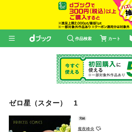
作品検索
カート
ゼロ星（スター） 1
完結
魔夜峰央