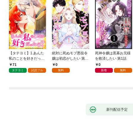
【タテヨミ】1.あんた
絶対に死ぬモブ悪役令
死神令嬢は黒幕お兄様
私のことを好きだった
嬢は初恋がしたい 第1
を救済したい 第1話
の？
話
71
0
0
タテヨミ
試読フル
無料
新着
無料
新刊配信予定