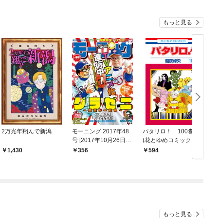
もっと見る
2万光年翔んで新潟
モーニング 2017年48
パタリロ！ 100巻
号 [2017年10月26日発
(花とゆめコミックス
売]
版)
1,430
356
594
もっと見る