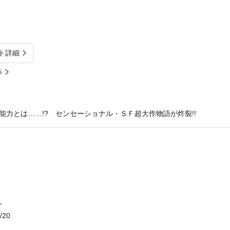
ト詳細
%
能力とは……!? センセーショナル・ＳＦ超大作物語が炸裂!!
）
/20