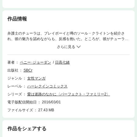
作品情報
弁護士のチューラは、プレイボーイと噂のソール・クライトンを紹介さ
れ、彼の魅力を認めながらも、反感を抱いた。ところが、彼がチューラの
上司になることに！しかもソールに熱をあげている一族の娘を諦めさせる
ために、恋人のフリをすることになってしまう。屋敷で行われる仮面舞踏
会にパートナーとして参加した二人は…!?
著者
ペニー･ジョーダン
日高七緒
出版社
SBCr
ジャンル
女性マンガ
レーベル
ハーレクインコミックス
シリーズ
愛は迷路のなかに〈パーフェクト・ファミリー2〉
電子版配信開始日
2016/03/01
ファイルサイズ
27.43 MB
作品をシェアする