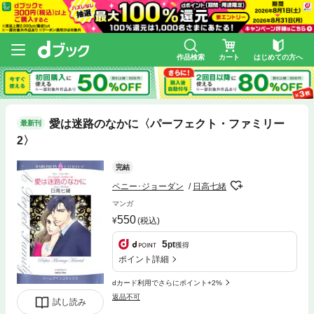
作品検索
カート
はじめての方へ
愛は迷路のなかに〈パーフェクト・ファミリー
最新刊
2〉
完結
ペニー･ジョーダン
日高七緒
マンガ
550
(税込)
5
pt
獲得
ポイント詳細
dカード利用でさらにポイント+2%
返品不可
試し読み