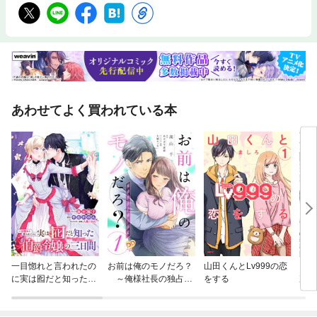
あわせてよく買われている本
一目惚れと言われたの
お前は俺のモノだろ？
山田くんとLv999の恋
【分
に実は囮だと知った伯
～俺様社長の独占溺
をする
次は
爵令嬢の三日間 連載
愛～【単話】
その
版