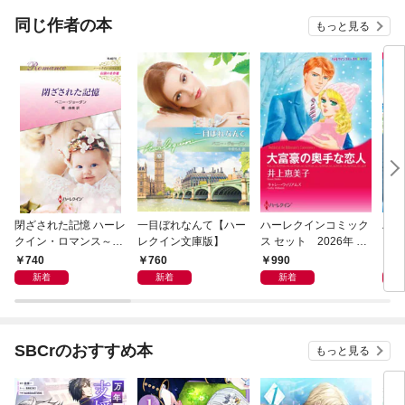
同じ作者の本
もっと見る
閉ざされた記憶 ハーレ
一目ぼれなんて【ハー
ハーレクインコミック
ハー
クイン・ロマンス～伝
レクイン文庫版】
ス セット 2026年 vo
ス 
説の名作選～【ハーレ
l.949
l.94
740
760
990
9
クイン・ロマンス版】
新着
新着
新着
SBCrのおすすめ本
もっと見る