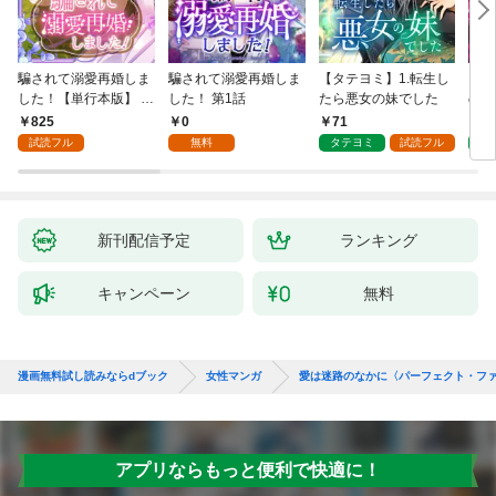
騙されて溺愛再婚しま
騙されて溺愛再婚しま
【タテヨミ】1.転生し
【タ
した！【単行本版】 1
した！ 第1話
たら悪女の妹でした
の私
巻
825
0
71
7
試読フル
無料
タテヨミ
試読フル
タ
新刊配信予定
ランキング
キャンペーン
無料
漫画無料試し読みならdブック
女性マンガ
愛は迷路のなかに〈パーフェクト・ファ
アプリならもっと便利で快適に！