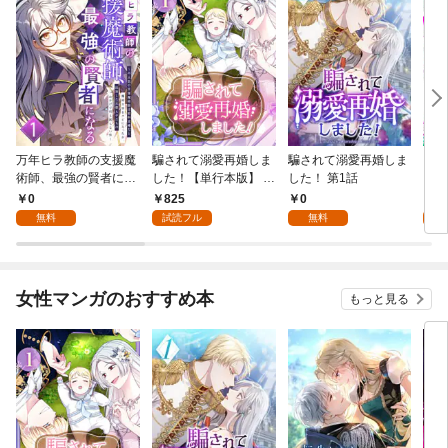
万年ヒラ教師の支援魔
騙されて溺愛再婚しま
騙されて溺愛再婚しま
ヒト
術師、最強の賢者にな
した！【単行本版】 1
した！ 第1話
る～不人気の支援魔術
巻
0
825
0
0
師は給料泥棒だと魔術
無料
試読フル
無料
大学をクビになった
が、出世した元教え子
たちのおかげで何も困
らない件～ 第1話
女性マンガのおすすめ本
もっと見る