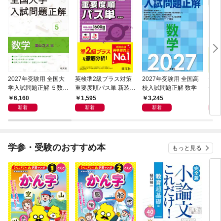
2027年受験用 全国大
英検準2級プラス対策
2027年受験用 全国高
一問
学入試問題正解 ５数学
重要度順パス単 新装版
校入試問題正解 数学
合、
（国公立大編）
（音声DL付）
ット
6,160
1,595
3,245
1,
新着
新着
新着
学参・受験のおすすめ本
もっと見る