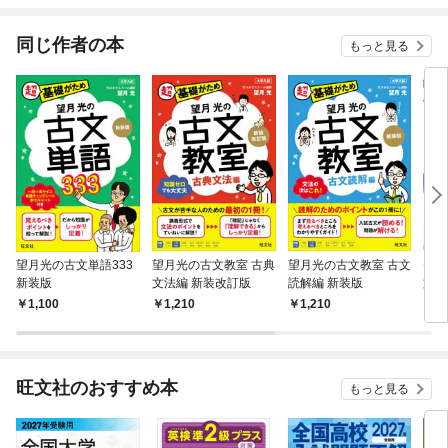
ね！
同じ作者の本
もっと見る
望月光の古文単語333
望月光の古文教室 古典
望月光の古文教室 古文
セン
新装版
文法編 新装改訂版
読解編 新装版
文［
義の
1,100
1,210
1,210
1,
旺文社のおすすめ本
もっと見る