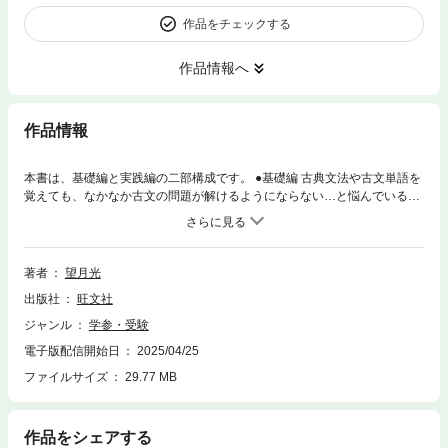
作品をチェックする
作品情報へ
作品情報
本書は、基礎編と実践編の二部構成です。 ●基礎編 古典文法や古文単語を
覚えても、なかなか古文の問題が解けるようにならない…と悩んでいる人
が多いのではないかと思います。 古文は見るべきところ・考えないといけ
ないところをしっかり理解すれば、確実に読解力があがります。そこで、
本書の基礎編では、読解のために必要な8つのポイントを丁寧に解説して
います。 ●実践編 読解に必要な「文法知識（助詞を中心に）」「ジャンル
著者
望月光
と作品」「古文常識」「和歌の知識」などの重要知識を紹介しています。
出版社
旺文社
望月先生が、授業のような語り口調で分かりやすく解説しています。 楽し
みながら、古文読解を学んでください。
ジャンル
学参・受験
電子版配信開始日
2025/04/25
ファイルサイズ
29.77 MB
作品をシェアする