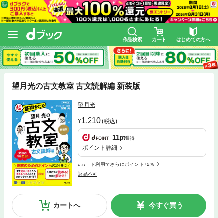
作品検索
カート
はじめての方へ
望月光の古文教室 古文読解編 新装版
望月光
1,210
(税込)
11
pt
獲得
ポイント詳細
dカード利用でさらにポイント+2%
返品不可
カートへ
今すぐ買う