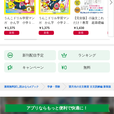
うんこドリル学習マン
うんこドリル学習マン
【完全版】小論文これ
世
ガ かん字 小学１年
ガ かん字 小学２年
だけ！教育 超基礎編
1分
生 こくご
生 こくご
1,375
1,375
1,430
1,
新着
新着
新着
新刊配信予定
ランキング
キャンペーン
無料
漫画無料試し読みならdブック
学参・受験
望月光の古文教室 古文読解編 新装版
アプリならもっと便利で快適に！