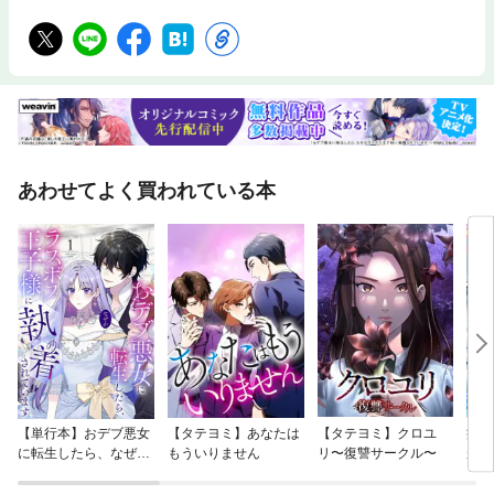
あわせてよく買われている本
【単行本】おデブ悪女
【タテヨミ】あなたは
【タテヨミ】クロユ
病弱
に転生したら、なぜか
もういりません
リ〜復讐サークル〜
が、
ラスボス王子様に執着
ぎて
されています
たち