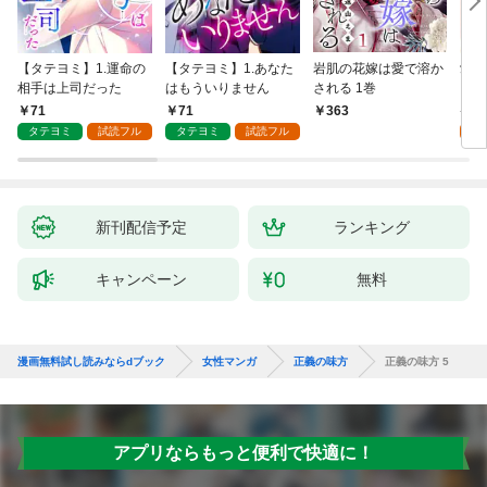
【タテヨミ】1.運命の
【タテヨミ】1.あなた
岩肌の花嫁は愛で溶か
愛し
相手は上司だった
はもういりません
される 1巻
い 
71
71
1
363
タテヨミ
試読フル
タテヨミ
試読フル
試
新刊配信予定
ランキング
キャンペーン
無料
漫画無料試し読みならdブック
女性マンガ
正義の味方
正義の味方 5
アプリならもっと便利で快適に！