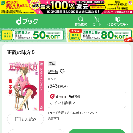
作品検索
カート
はじめての方へ
正義の味方 5
完結
聖千秋
マンガ
543
(税込)
4
pt
獲得
ポイント詳細
dカード利用でさらにポイント+2%
試し読み
返品不可