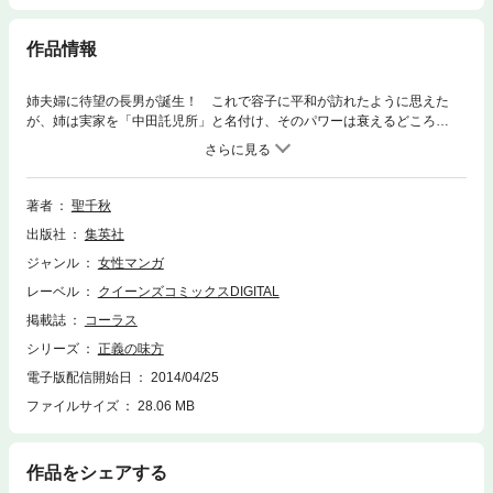
作品情報
姉夫婦に待望の長男が誕生！ これで容子に平和が訪れたように思えた
が、姉は実家を「中田託児所」と名付け、そのパワーは衰えるどころ
か…!? 痛快正直者コメディー第5巻!!
著者
聖千秋
出版社
集英社
ジャンル
女性マンガ
レーベル
クイーンズコミックスDIGITAL
掲載誌
コーラス
シリーズ
正義の味方
電子版配信開始日
2014/04/25
ファイルサイズ
28.06 MB
作品をシェアする