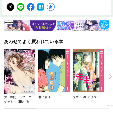
あわせてよく買われている本
愛・標的～ラブ・ター
君に届け
先生！ MCオリジナル
サチ
ゲット～《Eternity》
【話】