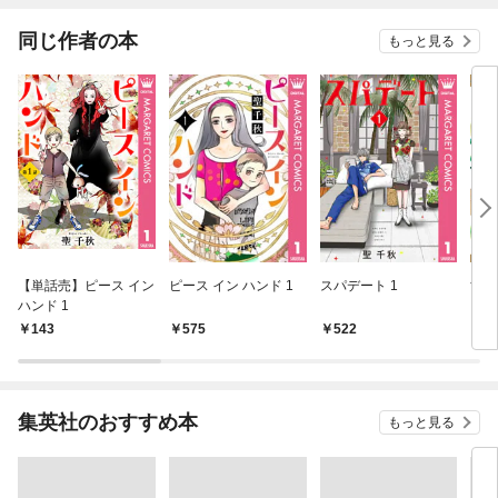
同じ作者の本
もっと見る
【単話売】ピース イン
ピース イン ハンド 1
スパデート 1
すす
ハンド 1
143
575
522
5
集英社のおすすめ本
もっと見る