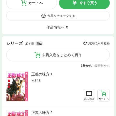
カートへ
今すぐ買う
作品をチェックする
作品情報へ
全7冊
シリーズ
お気に入り登録
完結
未購入巻をまとめて買う
1巻から
|
最新刊から
正義の味方 1
543
試し読み
カートへ
正義の味方 2