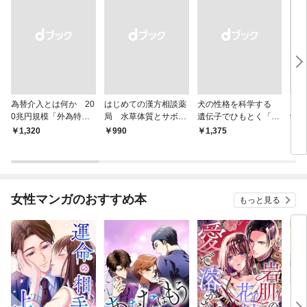
為替介入とは何か 20
はじめての漢方相談薬
犬の性格を科学する
大江
0兆円規模「外為特
局 水草体質とサボテ
遺伝子でひもとく「最
学と
会」が生まれた謎
ン体質
良の友」の進化
から
￥1,320
￥990
￥1,375
￥1,
女性マンガのおすすめ本
もっと見る