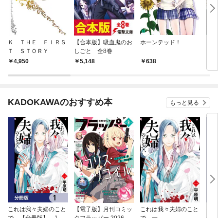
Ｋ ＴＨＥ ＦＩＲＳ
【合本版】吸血鬼のお
ホーンテッド！
【合
Ｔ ＳＴＯＲＹ
しごと 全8巻
ド！
4,950
5,148
638
2,
KADOKAWAのおすすめ本
もっと見る
これは我々夫婦のこと
【電子版】月刊コミッ
これは我々夫婦のこと
チェ