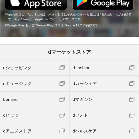
Appleのロゴ、App Storeは、米国もしくはその他の国や地域におけるApple Inc.の商標で
す。App Storeは、Apple Inc.のサービスマークです。
Google Play および Google Play ロゴは Google LLC の商標です。
dマーケットストア
dショッピング
d fashion
dミュージック
dカーシェア
Lemino
dマガジン
dヒッツ
dフォト
dアニメストア
dヘルスケア