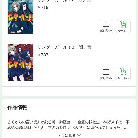
715
試し読み
カートへ
サンダーガール！3 闇ノ宮
737
試し読み
カートへ
作品情報
古くからの言い伝えが残る町・御座台。 金髪の転校生・神野メイは、不
思議な岩に触れたとき、雷の力を持つ 《天魂》 に憑かれてしまった！
普通の高校生でいることを望むメイは、その力を拒絶するが 《天魂》 の