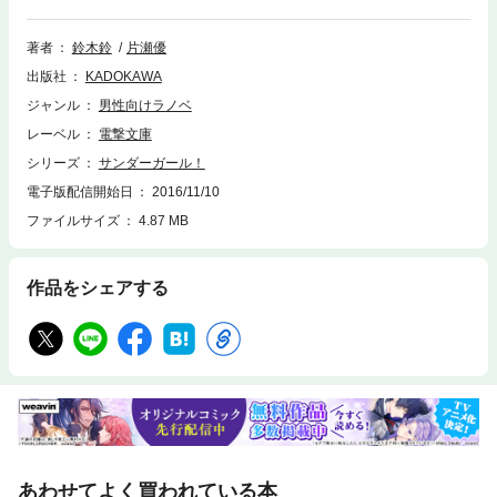
力は波乱を招き寄せる……。 さまざまな能力を持つ 《天魂》 と、それ
を駆使する高校生たちの戦いの日々を描く！
著者
鈴木鈴
片瀬優
出版社
KADOKAWA
ジャンル
男性向けラノベ
レーベル
電撃文庫
シリーズ
サンダーガール！
電子版配信開始日
2016/11/10
ファイルサイズ
4.87 MB
作品をシェアする
あわせてよく買われている本