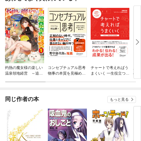
灼熱の魔女様の楽しい
コンセプチュアル思考
チャートで考えればう
人生
温泉領地経営 ～追放
物事の本質を見極め、
まくいく 一生役立つ
のド
された公爵令嬢、災厄
解釈し、獲得する
「構造化思考」養成講
ジ
級のあたためスキルで
座 (セブンチャートテ
世界最強の温泉帝国を
ンプレート特典付き)
築きます～
同じ作者の本
もっと見る