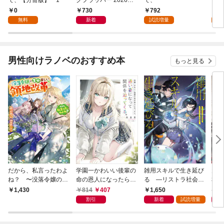
で、【分冊版】 1
クフラッパー 2026年9
で、一
冊版
月号
0
730
792
0
無料
新着
試読増量
男性向けラノベのおすすめ本
もっと見る
だから、私言ったわよ
学園一かわいい後輩の
雑用スキルで生き延び
天才
ね？ 〜没落令嬢の案
命の恩人になったら、
る —リストラ社会人
私の
外楽しい領地改革〜
通い妻になって関係を
のソロダンジョン攻略
戻っ
814
407
1,650
1,
1,430
迫ってくる。
記—
して
割引
新着
試読増量