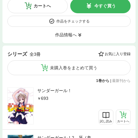
カートへ
今すぐ買う
作品をチェックする
作品情報へ
シリーズ
全3冊
お気に入り登録
未購入巻をまとめて買う
1巻から
|
最新刊から
サンダーガール！
693
試し読み
カートへ
サンダーガール！2 牙ノ鳥