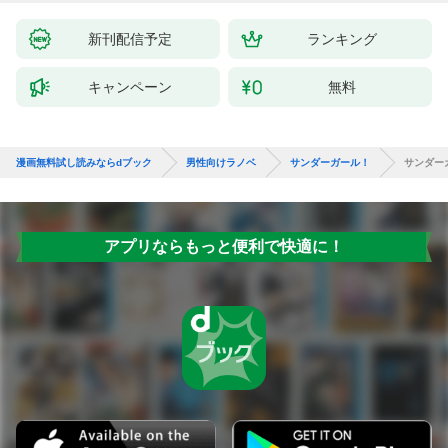
新刊配信予定
ランキング
キャンペーン
無料
漫画無料試し読みならdブック
男性向けラノベ
サンダーガール！
サンダー
アプリならもっと便利で快適に！