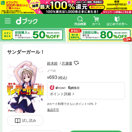
作品検索
カート
はじめての方へ
サンダーガール！
鈴木鈴
片瀬優
ノベル
693
(税込)
6
pt
獲得
ポイント詳細
dカード利用でさらにポイント+2%
返品不可
試し読み