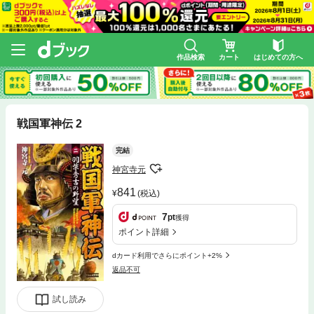
作品検索
カート
はじめての方へ
戦国軍神伝 2
完結
神宮寺元
841
(税込)
7
pt
獲得
ポイント詳細
dカード利用でさらにポイント+2%
返品不可
試し読み