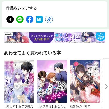
作品をシェアする
あわせてよく買われている本
【単行本】おデブ悪女
【タテヨミ】あなたは
結界師の一輪華
バッ