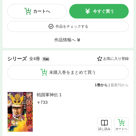
カートへ
今すぐ買う
作品をチェックする
作品情報へ
全4冊
シリーズ
お気に入り登録
完結
未購入巻をまとめて買う
1巻から
|
最新刊から
戦国軍神伝 1
733
試し読み
カートへ