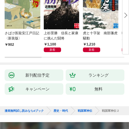
さばけ医龍安江戸日記
上杉景勝 信長と家康
虎と十字架 南部藩虎
噺家
〈新装版〉
に挑んだ闘将
騒動
川偽
1,100
1,210
9
902
新着
新着
新刊配信予定
ランキング
キャンペーン
無料
漫画無料試し読みならdブック
歴史・時代
戦国軍神伝
戦国軍神伝 2