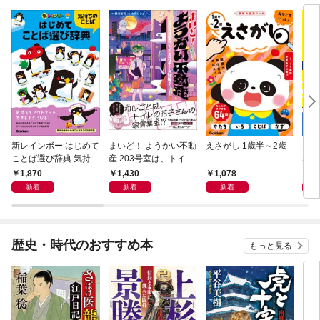
新レインボー はじめて
まいど！ ようかい不動
えさがし 1歳半～2歳
大学
ことば選び辞典 気持ち
産 203号室は、トイレ
SH
のことば
の花子さんの部屋？
1,870
1,430
1,078
1,
新着
新着
新着
歴史・時代のおすすめ本
もっと見る