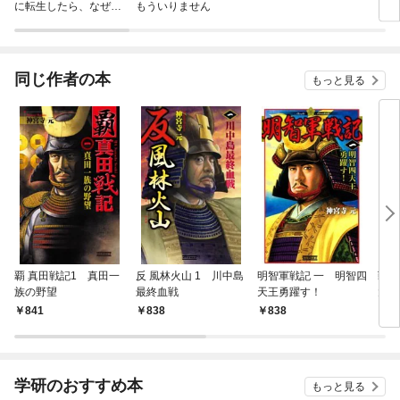
に転生したら、なぜか
もういりません
ロイ
ラスボス王子様に執着
今世
されています
りが
てく
OMI
同じ作者の本
もっと見る
覇 真田戦記1 真田一
反 風林火山 1 川中島
明智軍戦記 一 明智四
戦国
族の野望
最終血戦
天王勇躍す！
大和
841
838
838
8
学研のおすすめ本
もっと見る