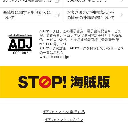
dアカウント2段階認証とは
Cookieの利用について
海賊版に関する取り組みに
お客さまのご利用端末から
ついて
の情報の外部送信について
ABJマークは、この電子書店・電子書籍配信サービス
が、著作権者からコンテンツ使用許諾を得た正規版配
信サービスであることを示す登録商標（登録番号 第
6091713号）です。
ABJマークの詳細、ABJマークを掲示しているサービス
の一覧はこちら
→
https://aebs.or.jp/
dアカウントを発行する
dアカウントログイン