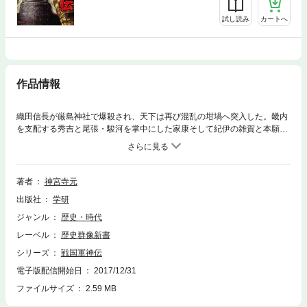
試し読み
カートへ
作品情報
織田信長が厳島神社で爆殺され、天下は再び混乱の坩堝へ突入した。畿内
を支配する秀吉と尾張・駿河を掌中にした家康そして紀伊の雑賀と本願寺
を味方につけた光秀。越前でも勝家が決起し凄絶な天下取りが始まった。
果たして秀吉は己が野望を果たせるのか！？
著者
神宮寺元
出版社
学研
ジャンル
歴史・時代
レーベル
歴史群像新書
シリーズ
戦国軍神伝
電子版配信開始日
2017/12/31
ファイルサイズ
2.59 MB