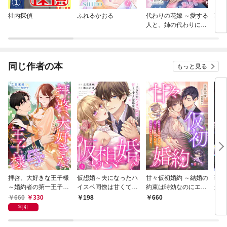
社内探偵
ふれるかおる
代わりの花嫁 ～愛する
花と
人と、姉の代わりに結
婚します～
同じ作者の本
もっと見る
拝啓、大好きな王子様
仮想婚～夫になったハ
甘々仮初婚約 ～結婚の
独占
～婚約者の第一王子は
イスペ同僚は甘くてず
約束は時効なのにエリ
途な
前世でガチ恋していた
るい策略家～1
ート御曹司からの執着
なじ
660
330
198
660
8
推しでした～
愛が止まりません～
す！
割引