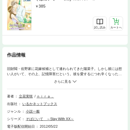
385
試し読み
カートへ
作品情報
旧財閥・佐野家に花嫁候補として連れられてきた陽菜子。しかし彼には想
い人がいて、その上、記憶障害だという。彼を愛するにつれ辛くなった陽
菜子は、離れた土地で保育士として働きはじめるのだが、そこに彼の親友
ともいえる玲が、小さな子を連れて現れて。 「俺と、結婚してほしい」そ
う言われ、陽菜子の心は揺れる……
著者
立花実咲
ｎｉｒａ．
出版社
いるかネットブックス
ジャンル
小説一般
シリーズ
そばにいて ～Stay With XX～
電子版配信開始日
2012/05/22