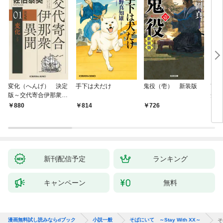
変化（へんげ） 決定
手下は犬だけ
鬼役（壱） 新装版
南町
版～交代寄合伊那衆異
舟の
聞（1）～
880
814
726
9
新刊配信予定
ランキング
キャンペーン
無料
漫画無料試し読みならdブック
小説一般
そばにいて ～Stay With XX～
そ