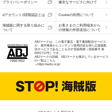
プライバシーポリシー
健全なサービスに向けて
dアカウント2段階認証とは
Cookieの利用について
海賊版に関する取り組みに
お客さまのご利用端末から
ついて
の情報の外部送信について
ABJマークは、この電子書店・電子書籍配信サービス
が、著作権者からコンテンツ使用許諾を得た正規版配
信サービスであることを示す登録商標（登録番号 第
6091713号）です。
ABJマークの詳細、ABJマークを掲示しているサービス
の一覧はこちら
→
https://aebs.or.jp/