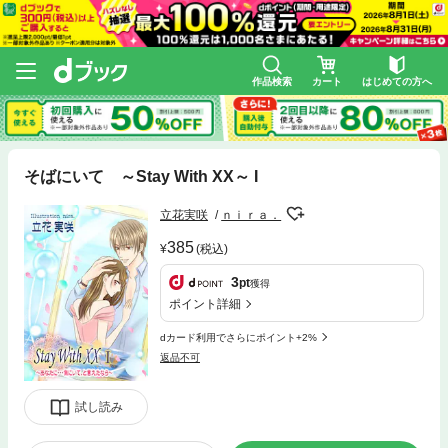
作品検索
カート
はじめての方へ
そばにいて ～Stay With XX～ I
立花実咲
ｎｉｒａ．
385
(税込)
3
pt
獲得
ポイント詳細
dカード利用でさらにポイント+2%
返品不可
試し読み