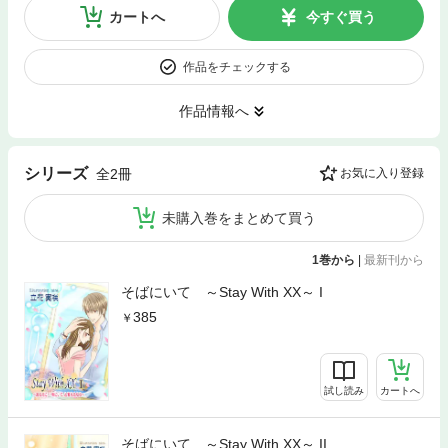
カートへ
今すぐ買う
作品をチェックする
作品情報へ
シリーズ
全2冊
お気に入り登録
未購入巻をまとめて買う
1巻から
|
最新刊から
そばにいて ～Stay With XX～ I
385
試し読み
カートへ
そばにいて ～Stay With XX～ II