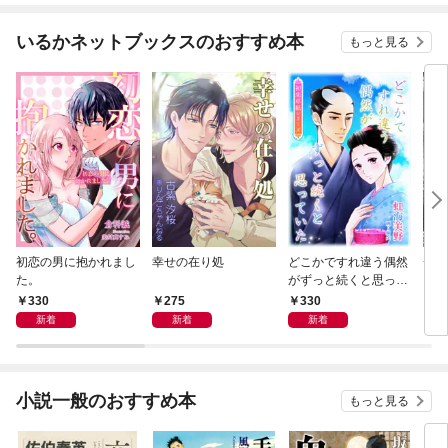
いるかネットブックスのおすすめ本
もっと見る
初恋の男に抱かれまし
幸せの在り処
どこかですれ違う偶然
チー
た。
がずっと続くと思って
いた
330
275
330
3
新着
新着
新着
小説一般のおすすめ本
もっと見る