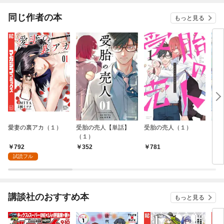
同じ作者の本
もっと見る
愛妻の裏アカ（１）
受胎の売人【単話】
受胎の売人（１）
四
（１）
～や
ムの
792
352
781
1,
反映
試読フル
予定
双し
典付
講談社のおすすめ本
もっと見る