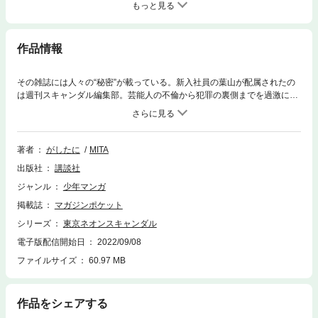
もっと見る
作品情報
その雑誌には人々の“秘密”が載っている。新入社員の葉山が配属されたの
は週刊スキャンダル編集部。芸能人の不倫から犯罪の裏側までを過激に掲
載し、一部からは「マスゴミ」とも蔑まれている写真週刊誌だ。配属
早々、女性カメラマンとコンビを組まされることになった葉山は、訳もわ
からないままに六本木へと向かう。そこで待っていたのはスクープの反響
をおかずに自慰を行うとんでもない秘密ジャンキーであった……。政治の
著者
がしたに
MITA
裏に”賄賂”あり──。将来ある若手都議の謎の自死。背景には、編集長が10
出版社
講談社
年かけて追う東京ネオンタワー建設に関する闇が？ 密命を受けた週刊誌
記者・葉山は秘密ジャンキーなカメラマン・黒羽根と絶対に失敗できない
ジャンル
少年マンガ
任務に挑む。婚約者を亡くしたアイドルの鬱、都知事と新聞社の料亭会
掲載誌
マガジンポケット
合、国会議員とラウンジ嬢のはかりごと…。コネなし、金なし、あるのは
知恵のみ！ 東京の裏で蠢く巨大な謀略にいかに立ち向かう!?
シリーズ
東京ネオンスキャンダル
電子版配信開始日
2022/09/08
ファイルサイズ
60.97 MB
作品をシェアする