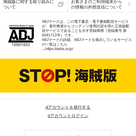
海賊版に関する取り組みに
お客さまのご利用端末から
ついて
の情報の外部送信について
ABJマークは、この電子書店・電子書籍配信サービス
が、著作権者からコンテンツ使用許諾を得た正規版配
信サービスであることを示す登録商標（登録番号 第
6091713号）です。
ABJマークの詳細、ABJマークを掲示しているサービス
の一覧はこちら
→
https://aebs.or.jp/
dアカウントを発行する
dアカウントログイン