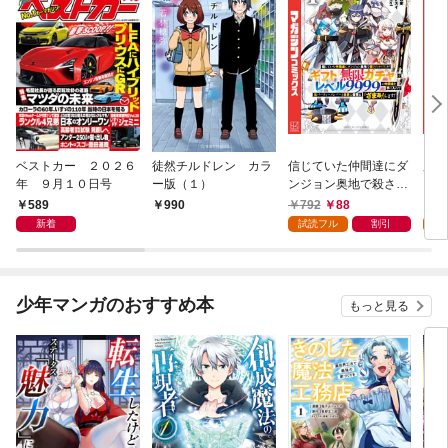
ベストカー ２０２６
徒然チルドレン カラ
信じていた仲間達にダ
魔女
年 ９月１０日号
ー版（１）
ンジョン奥地で殺され
かけたがギフト『無限
589
792
88
7
990
ガチャ』でレベル９９
新着
試読フル
割引
試
９９の仲間達を手に入
れて元パーティーメン
バーと世界に復讐＆
『ざまぁ！』します！
少年マンガのおすすめ本
もっと見る
（１）