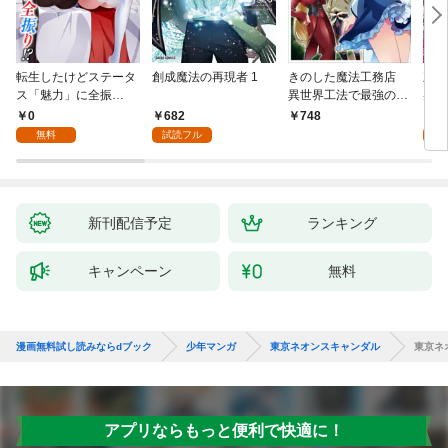
転生したけどステータ
創成魔法の再現者 1
きのした魔法工務店
王位
ス「魅力」に全振
異世界工法で最強の家
兆候
り！？(1)
づくりを（コミック）
入れ
0
682
0
748
１
る。
無料
試読フル
新刊配信予定
ランキング
キャンペーン
無料
漫画無料試し読みならdブック
少年マンガ
東京ネオンスキャンダル
東京ネ
アプリならもっと便利で快適に！