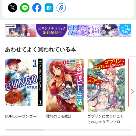
あわせてよく買われている本
BUNGO—ブンゴ—
理想のヒモ生活
ゴブリンにエロいこと
ギル
されちゃうアンソロジ
ーコミック