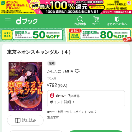
作品検索
カート
はじめての方へ
東京ネオンスキャンダル（４）
完結
がしたに
MITA
マンガ
792
(税込)
7
pt
獲得
ポイント詳細
dカード利用でさらにポイント+2%
返品不可
試し読み