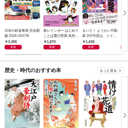
日本の鉄道車両 完全図
新レインボー はじめて
まいど！ ようかい不動
えさ
鑑 2026-2027年
ことば選び辞典 気持ち
産 203号室は、トイレ
のことば
の花子さんの部屋？
3,300
1,870
1,430
1,
新着
新着
新着
歴史・時代のおすすめ本
もっと見る