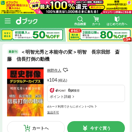
作品検索
カート
はじめての方へ
＜明智光秀と本能寺の変＞明智 長宗我部 斎
最新刊
藤 信長打倒の動機
桐野作人
104
(税込)
0
pt
獲得
ポイント詳細
dカード利用でさらにポイント+2%
返品不可
カートへ
今すぐ買う