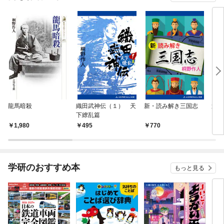
龍馬暗殺
織田武神伝（１） 天
新・読み解き三国志
逆転
下繚乱篇
（１
1,980
495
770
4
学研のおすすめ本
もっと見る