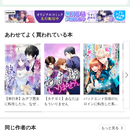
あわせてよく買われている本
【単行本】おデブ悪女
【タテヨミ】あなたは
バッドエンド目前のヒ
結界
に転生したら、なぜか
もういりません
ロインに転生した私、
ラスボス王子様に執着
今世では恋愛するつも
されています
りがチートな兄が離し
てくれません！？@C
OMIC
同じ作者の本
もっと見る