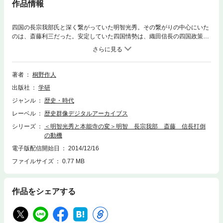
作品情報
四国の長宗我部氏と深く繋がっていた明智光秀。その繋がりの中心にいた
のは、斎藤利三だった。安定していた四国情勢は、織田信長の四国政策の
転換によって急変する。光秀の謀反は、ここにおいて決定的となったの
か？
著者
桐野作人
出版社
学研
ジャンル
歴史・時代
レーベル
歴史群像デジタルアーカイブス
シリーズ
＜明智光秀と本能寺の変＞明智 長宗我部 斎藤 信長打倒
の動機
電子版配信開始日
2014/12/16
ファイルサイズ
0.77 MB
作品をシェアする