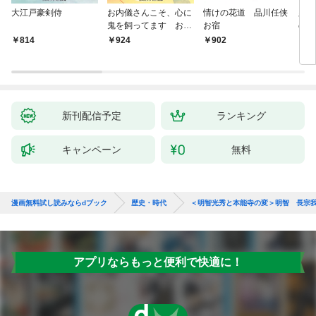
大江戸豪剣侍
お内儀さんこそ、心に
情けの花道 品川任侠
必殺
鬼を飼ってます おけ
お宿
の弦
いの戯作手帖
814
924
902
8
新刊配信予定
ランキング
キャンペーン
無料
漫画無料試し読みならdブック
歴史・時代
＜明智光秀と本能寺の変＞明智 長宗
アプリならもっと便利で快適に！