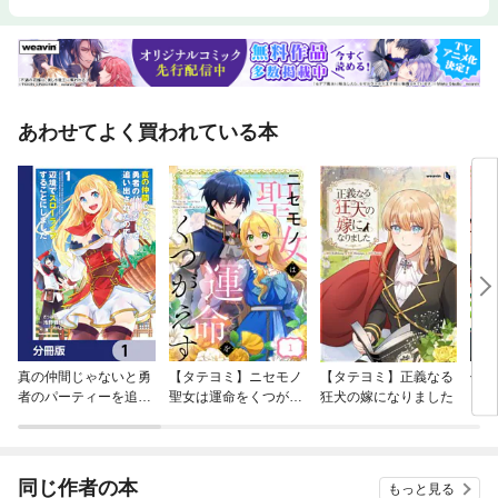
あわせてよく買われている本
真の仲間じゃないと勇
【タテヨミ】ニセモノ
【タテヨミ】正義なる
傷モ
者のパーティーを追い
聖女は運命をくつがえ
狂犬の嫁になりました
出されたので、辺境で
す
スローライフすること
にしました【分冊版】
同じ作者の本
もっと見る