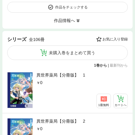
作品をチェックする
作品情報へ
シリーズ
全106冊
お気に入り登録
未購入巻をまとめて買う
1巻から
|
最新刊から
異世界薬局【分冊版】 1
0
1冊無料
カートへ
異世界薬局【分冊版】 2
0