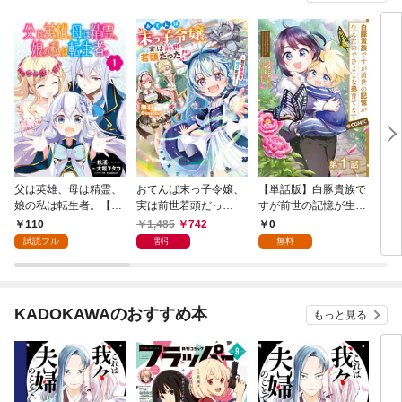
父は英雄、母は精霊、
おてんば末っ子令嬢、
【単話版】白豚貴族で
小悪
娘の私は転生者。【分
実は前世若頭だっ
すが前世の記憶が生え
花！
冊版】 1
た！？ ～皆で領地を
たのでひよこな弟育て
たギ
110
1,485
742
0
1,
守ります！～
ます@COMIC 第1話
とデ
試読フル
割引
無料
も大
【電
KADOKAWAのおすすめ本
もっと見る