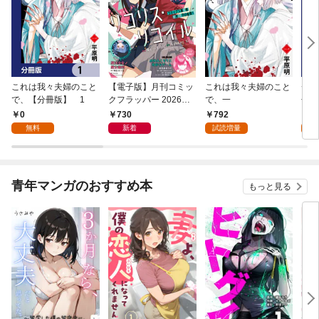
これは我々夫婦のこと
【電子版】月刊コミッ
これは我々夫婦のこと
チェ
で、【分冊版】 1
クフラッパー 2026年9
で、一
冊版
月号
0
730
792
0
無料
新着
試読増量
青年マンガのおすすめ本
もっと見る