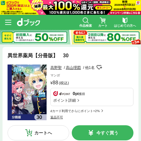
作品検索
カート
はじめての方へ
異世界薬局【分冊版】 30
高野聖
高山理図
他1名
マンガ
88
(税込)
0
pt
獲得
ポイント詳細
dカード利用でさらにポイント+2%
返品不可
カートへ
今すぐ買う