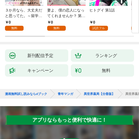
３か月なら、大丈夫だ
妻よ、僕の恋人になっ
ヒトグイ 第1話
世界
と思ってた。～留学し
てくれませんか？ 第1
レベ
た僕の留守中に、一途
話
0
0
0
0
な彼女が汚されるまで
無料
無料
試読フル
～ 1話
新刊配信予定
ランキング
キャンペーン
無料
漫画無料試し読みならdブック
青年マンガ
異世界薬局【分冊版】
異世界薬
アプリならもっと便利で快適に！