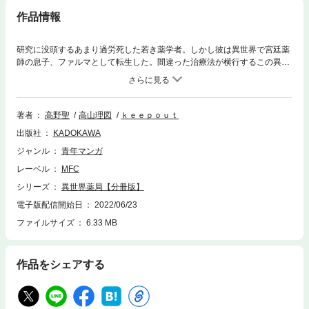
作品情報
研究に没頭するあまり過労死した若き薬学者。しかし彼は異世界で宮廷薬
師の息子、ファルマとして転生した。間違った治療法が横行するこの異世
界で彼は現代薬学と手に入れたチート能力であらゆる疾病に立ち向かう。
分冊版第30弾。
著者
高野聖
高山理図
ｋｅｅｐｏｕｔ
出版社
KADOKAWA
ジャンル
青年マンガ
レーベル
MFC
シリーズ
異世界薬局【分冊版】
電子版配信開始日
2022/06/23
ファイルサイズ
6.33 MB
作品をシェアする