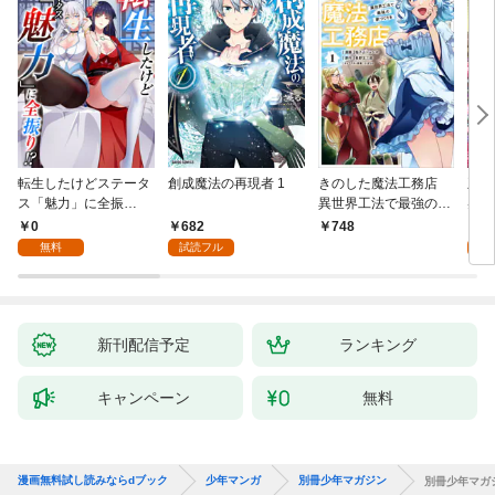
転生したけどステータ
創成魔法の再現者 1
きのした魔法工務店
王位
ス「魅力」に全振
異世界工法で最強の家
兆候
り！？(1)
づくりを（コミック）
入れ
0
682
0
748
１
る。
無料
試読フル
新刊配信予定
ランキング
キャンペーン
無料
漫画無料試し読みならdブック
少年マンガ
別冊少年マガジン
別冊少年マガジン