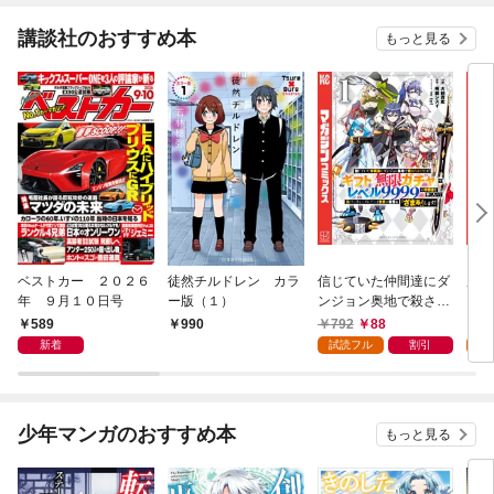
講談社のおすすめ本
もっと見る
ベストカー ２０２６
徒然チルドレン カラ
信じていた仲間達にダ
魔女
年 ９月１０日号
ー版（１）
ンジョン奥地で殺され
かけたがギフト『無限
589
792
88
7
990
ガチャ』でレベル９９
新着
試読フル
割引
試
９９の仲間達を手に入
れて元パーティーメン
バーと世界に復讐＆
『ざまぁ！』します！
少年マンガのおすすめ本
もっと見る
（１）