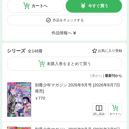
カートへ
今すぐ買う
作品をチェックする
作品情報へ
シリーズ
全148冊
お気に入り登録
未購入巻をまとめて買う
1巻から
|
最新刊から
別冊少年マガジン 2026年9月号 [2026年8月7日
発売]
770
試し読み
カートへ