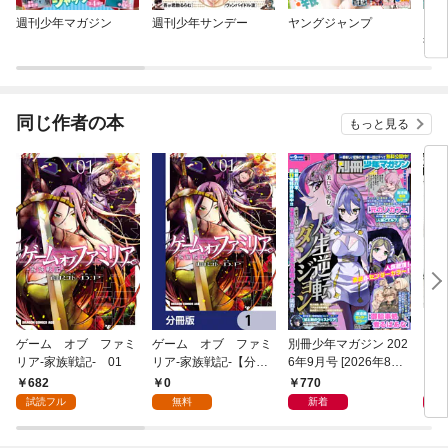
週刊少年マガジン
週刊少年サンデー
ヤングジャンプ
ここ
行け
がた
てい
同じ作者の本
もっと見る
ゲーム オブ ファミ
ゲーム オブ ファミ
別冊少年マガジン 202
口に
リア-家族戦記- 01
リア-家族戦記-【分冊
6年9月号 [2026年8月7
版】 1
日発売]
682
0
770
7
試読フル
無料
新着