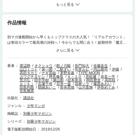
もっと見る
作品情報
別マガ連載開始から早くもトップクラスの大人気！「リアルアカウント」
は巻頭カラーで最高潮の決戦へ！今からでも間に合う！超期待作「魔王さ
まの抜き打ちダンジョン視察」は新連載第2話目掲載です！そして超人気
ダークファンタジー「進撃の巨人」も、もちろん連載中！※電子版には特
製カレンダー付録はついておりません。
著者
渡辺静
オクショウ
館ノ川駿
長門知大
佐藤友生
山口ミコト
泉一聞
二駅ずい
作井ルビ
内山敦司
伊織
高田タカミ
ナギ晃聡
茅野未暮
TYPE-MOON
カワグチタケシ
押見修造
Ａ－１０
赤松健
奈良一平
荒川弘
田中芳樹
諫山創
絵本奈央
岡田麿里
高田桂
ｂｉｋｉ
石塚千尋
百井一途
花林ソラ
藤原あおい
田島列島
額縁あいこ
奈央晃徳
山川直輝
伊奈めぐみ
宮島雅憲
出版社
講談社
ジャンル
少年マンガ
掲載誌
別冊少年マガジン
シリーズ
別冊少年マガジン
電子版配信開始日
2019/12/26