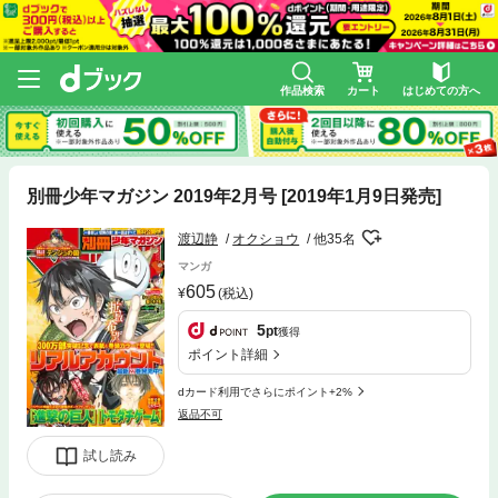
作品検索
カート
はじめての方へ
別冊少年マガジン 2019年2月号 [2019年1月9日発売]
渡辺静
オクショウ
他35名
マンガ
605
(税込)
5
pt
獲得
ポイント詳細
dカード利用でさらにポイント+2%
返品不可
試し読み