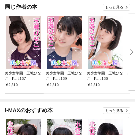
同じ作者の本
もっと見る
美少女学園 玉城ひな
美少女学園 玉城ひな
美少女学園 玉城ひな
美少
こ Part.167
こ Part.169
こ Part.166
こ P
2,310
2,310
2,310
2,
i-MAXのおすすめ本
もっと見る