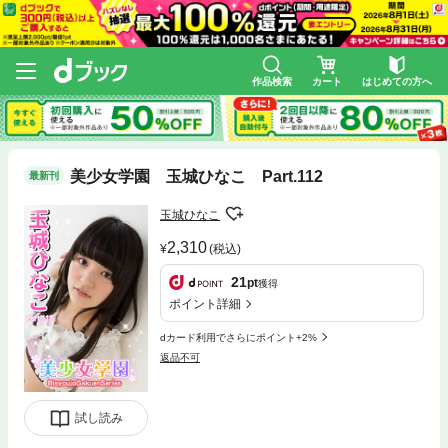
作品検索
カート
はじめての方へ
美少女学園 玉城ひなこ Part.112
最新刊
玉城ひなこ
2,310
(税込)
21
pt
獲得
ポイント詳細
dカード利用でさらにポイント+2%
返品不可
試し読み