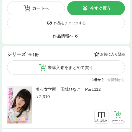
カートへ
今すぐ買う
作品をチェックする
作品情報へ
シリーズ
全1冊
お気に入り登録
未購入巻をまとめて買う
1巻から
|
最新刊から
美少女学園 玉城ひなこ Part.112
2,310
試し読み
カートへ