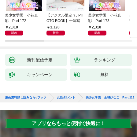
美少女学園 小花真
【デジタル限定 YJ PH
美少女学園 小花真
美少
彩 Part.172
OTO BOOK】十味写真
彩 Part.173
彩 P
集「続・『ぽみ』！？
2,310
1,320
2,310
2,
どこでもトレイン・ベ
新着
新着
新着
トナム篇」
新刊配信予定
ランキング
キャンペーン
無料
漫画無料試し読みならdブック
女性タレント
美少女学園 玉城ひなこ Part.112
アプリならもっと便利で快適に！