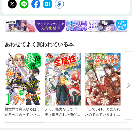
あわせてよく買われている本
異世界で商人やるほう
えっ、能力なしでパー
「出ていけ、と言われ
宮廷
が自分に合っていたの
ティ追放された俺が全
たので出ていきます」
導建
で結果ラッキーかも
属性魔法使い！？
シリーズ
もふ
り開