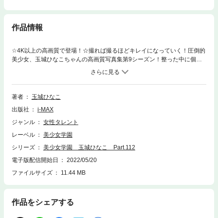
作品情報
☆4K以上の高画質で登場！☆撮れば撮るほどキレイになっていく！圧倒的
美少女、玉城ひなこちゃんの高画質写真集第9シーズン！整った中に個性
を感じる美しい顔立ち、無防備な笑顔と健康的な水着姿♡可愛くて美し
い。今しか出せない玉城ひなこちゃんの貴重な瞬間を全て切り取る美麗写
真集、必見です！玉城ひなこ「美少女学園」シリーズ第112弾出演：玉城
ひなこ収録ページ：128ページ収録衣装：ピンクビキニ・光沢グリーン競
著者
玉城ひなこ
泳水着・ピンクフリルビキニモデル：撮影時の年齢は18歳以下です
出版社
i-MAX
ジャンル
女性タレント
レーベル
美少女学園
シリーズ
美少女学園 玉城ひなこ Part.112
電子版配信開始日
2022/05/20
ファイルサイズ
11.44 MB
作品をシェアする