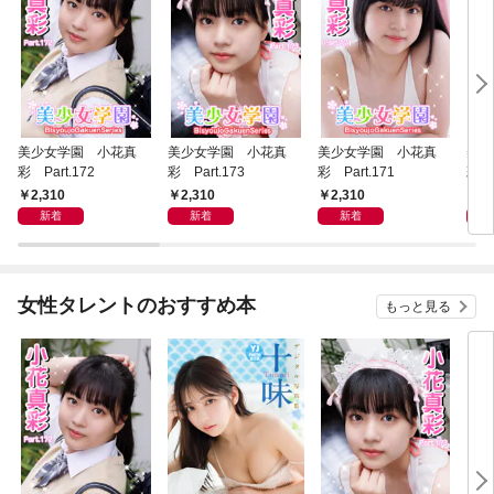
美少女学園 小花真
美少女学園 小花真
美少女学園 小花真
美少
彩 Part.172
彩 Part.173
彩 Part.171
彩 P
2,310
2,310
2,310
2,
新着
新着
新着
女性タレントのおすすめ本
もっと見る