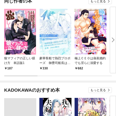
同じ作者の本
もっと見る
狼マフィアの正しい躾
豪華客船で熱烈プロポ
極上ＣＥＯは偽装婚約
この
け方 単話版1
ーズ 御曹司船長は傷
でも淫らに溺愛する
～策
心女子を淫らに愛する
嬢を
187
330
682
8
【単話配信】
KADOKAWAのおすすめ本
もっと見る