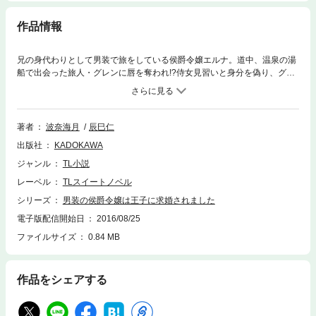
作品情報
兄の身代わりとして男装で旅をしている侯爵令嬢エルナ。道中、温泉の湯
船で出会った旅人・グレンに唇を奪われ!?侍女見習いと身分を偽り、グレ
ンとの恋を深めるエルナ。淫らで丹念な愛撫を施され、溢れる愛蜜。逞し
い身体で貫かれて感じる、初めての愉悦。けれど彼が知るのは、私の偽っ
た名前や身分……。え！ 全部知っていたって!? しかも彼も身分を隠し
ていた？王子様だと正体を明かされ、プロポーズされて……！
著者
波奈海月
辰巳仁
出版社
KADOKAWA
ジャンル
TL小説
レーベル
TLスイートノベル
シリーズ
男装の侯爵令嬢は王子に求婚されました
電子版配信開始日
2016/08/25
ファイルサイズ
0.84 MB
作品をシェアする