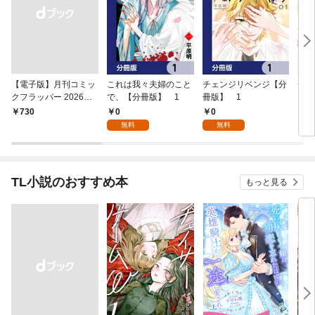
【電子版】月刊コミッ
これは我々夫婦のこと
チェンジリベンジ【分
チェ
クフラッパー 2026年9
で、【分冊版】 1
冊版】 1
月号
0
0
￥730
7
無料
無料
TL小説のおすすめ本
もっと見る