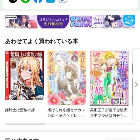
あわせてよく買われている本
姫騎士は蛮族の嫁
虐げられ令嬢とケガレ
美形王子が苦手な破天
どん
公爵～そのケガレ、払
荒モブ令嬢は自分らし
ム～
ってみせます！～
く生きていきたい！ コ
部に
ミック版（分冊版）