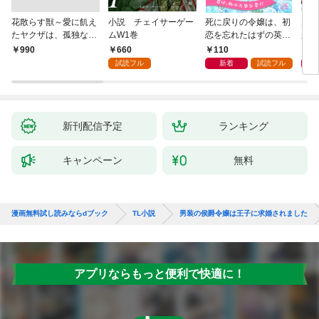
花散らす獣～愛に飢え
小説 チェイサーゲー
死に戻りの令嬢は、初
男を
たヤクザは、孤独な私
ムW1巻
恋を忘れたはずの英雄
が、
をかき乱す～
騎士から一途に愛され
護衛
660
110
6
￥990
る【１】
誘惑
試読フル
新着
試読フル
新刊配信予定
ランキング
キャンペーン
無料
漫画無料試し読みならdブック
TL小説
男装の侯爵令嬢は王子に求婚されました
アプリならもっと便利で快適に！