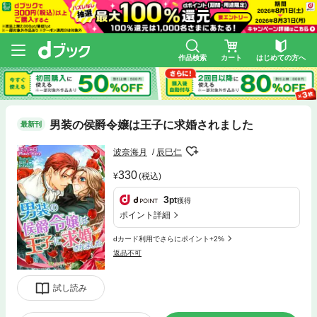
作品検索
カート
はじめての方へ
男装の侯爵令嬢は王子に求婚されました
最新刊
波奈海月
辰巳仁
330
(税込)
3
pt
獲得
ポイント詳細
dカード利用でさらにポイント+2%
返品不可
試し読み