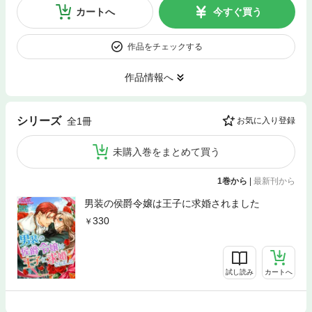
カートへ
今すぐ買う
作品をチェックする
作品情報へ
シリーズ
全1冊
お気に入り登録
未購入巻をまとめて買う
1巻から
|
最新刊から
男装の侯爵令嬢は王子に求婚されました
330
試し読み
カートへ