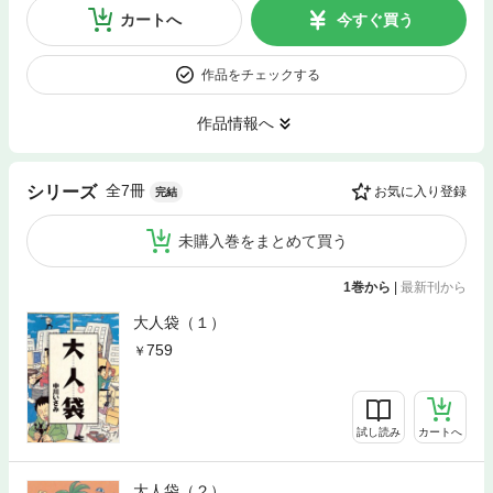
カートへ
今すぐ買う
作品をチェックする
作品情報へ
全7冊
シリーズ
お気に入り登録
完結
未購入巻をまとめて買う
1巻から
|
最新刊から
大人袋（１）
759
試し読み
カートへ
大人袋（２）