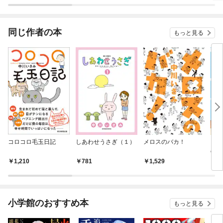
ラスボス王子様に執着
されています
同じ作者の本
もっと見る
コロコロ毛玉日記
しあわせうさぎ（１）
メロスのバカ！
しあ
のプ
ン～
1,210
781
1,529
1,
小学館のおすすめ本
もっと見る