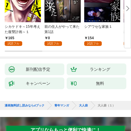
シカケドキ～15年考え
前の住人がやって来た
シアワセな家族１
16
た復讐計画～１
第1話
地獄
165
0
154
1
試読フル
試読フル
試読フル
試
新刊配信予定
ランキング
キャンペーン
無料
漫画無料試し読みならdブック
青年マンガ
大人袋
大人袋（１）
アプリならもっと便利で快適に！