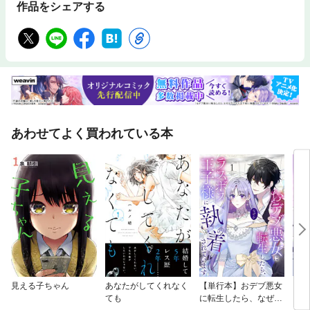
作品をシェアする
あわせてよく買われている本
見える子ちゃん
あなたがしてくれなく
【単行本】おデブ悪女
【タ
ても
に転生したら、なぜか
もう