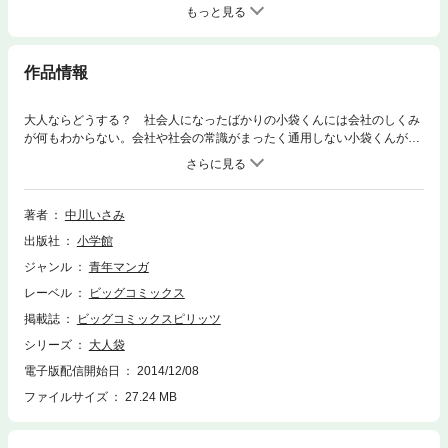
もっと見る
作品情報
大人ならどうする？ 社会人になったばかりの小袋くんには会社のしくみ
が何もわからない。会社や社会の常識がまったく通用しない小袋くんが送
る、シュールな笑いの4コマシリーズ。待望の第1巻！
著者
中川いさみ
出版社
小学館
ジャンル
青年マンガ
レーベル
ビッグコミックス
掲載誌
ビッグコミックスピリッツ
シリーズ
大人袋
電子版配信開始日
2014/12/08
ファイルサイズ
27.24 MB