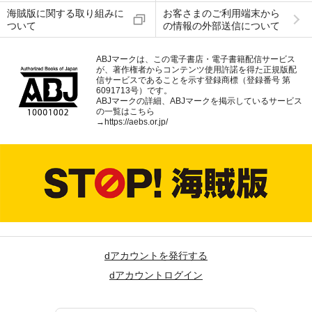
海賊版に関する取り組みに
お客さまのご利用端末から
ついて
の情報の外部送信について
ABJマークは、この電子書店・電子書籍配信サービス
が、著作権者からコンテンツ使用許諾を得た正規版配
信サービスであることを示す登録商標（登録番号 第
6091713号）です。
ABJマークの詳細、ABJマークを掲示しているサービス
の一覧はこちら
→
https://aebs.or.jp/
dアカウントを発行する
dアカウントログイン