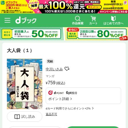
作品検索
カート
はじめての方へ
大人袋（１）
完結
中川いさみ
マンガ
759
(税込)
6
pt
獲得
ポイント詳細
dカード利用でさらにポイント+2%
返品不可
試し読み