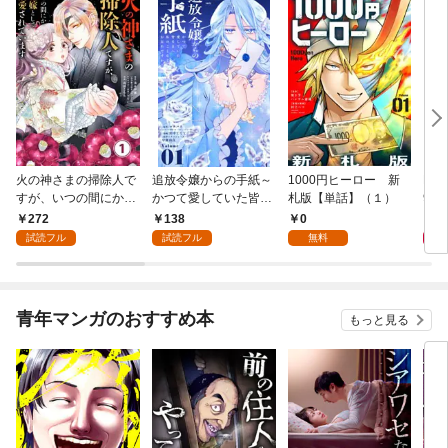
火の神さまの掃除人で
追放令嬢からの手紙～
1000円ヒーロー 新
DIM
すが、いつの間にか花
かつて愛していた皆さ
札版【単話】（１）
9.
嫁として溺愛されてい
まへ 私のことなどお忘
272
138
0
8
ます【単話】（１）
れですか？～【単話】
試読フル
試読フル
無料
（１）
青年マンガのおすすめ本
もっと見る